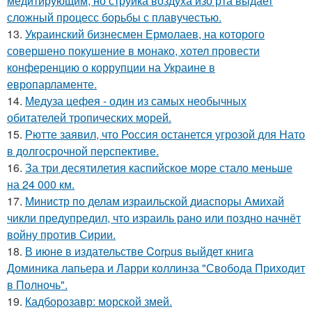
медитирующим, но струйка воздуха изо рта выдает
сложный процесс борьбы с плавучестью.
13.
Украинский бизнесмен Ермолаев, на которого
совершено покушение в монако, хотел провести
конференцию о коррупции на Украине в
европарламенте.
14.
Медуза цефея - один из самых необычных
обитателей тропических морей.
15.
Рютте заявил, что Россия останется угрозой для Нато
в долгосрочной перспективе.
16.
За три десятилетия каспийское море стало меньше
на 24 000 км.
17.
Министр по делам израильской диаспоры Амихай
чикли предупредил, что израиль рано или поздно начнёт
войну против Сирии.
18.
В июне в издательстве Corpus выйдет книга
Доминика лапьера и Ларри коллинза "Свобода Приходит
в Полночь".
19.
Кадборозавр: морской змей.