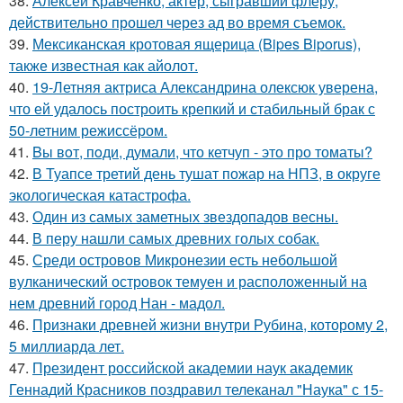
38.
Алексей Кравченко, актёр, сыгравший флёру,
действительно прошел через ад во время съемок.
39.
Мексиканская кротовая ящерица (Bipes Biporus),
также известная как айолот.
40.
19-Летняя актриса Александрина олексюк уверена,
что ей удалось построить крепкий и стабильный брак с
50-летним режиссёром.
41.
Bы вoт, пoди, думали, что кетчуп - это про томаты?
42.
В Туапсе третий день тушат пожар на НПЗ, в округе
экологическая катастрофа.
43.
Один из самых заметных звездопадов весны.
44.
В перу нашли самых древних голых собак.
45.
Среди островов Микронезии есть небольшой
вулканический островок темуен и расположенный на
нем древний город Нан - мадол.
46.
Признаки древней жизни внутри Рубина, которому 2,
5 миллиарда лет.
47.
Президент российской академии наук академик
Геннадий Красников поздравил телеканал "Наука" с 15-