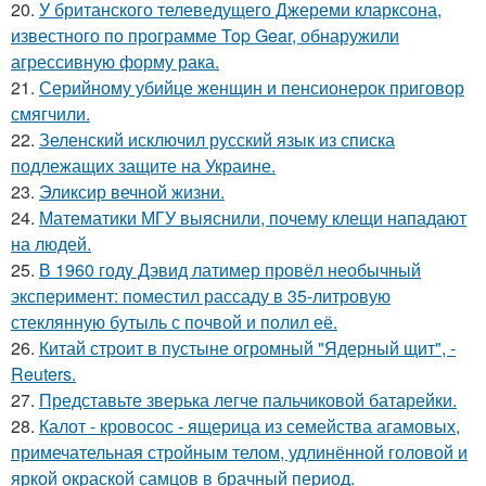
20.
У британского телеведущего Джереми кларксона,
известного по программе Top Gear, обнаружили
агрессивную форму рака.
21.
Серийному убийце женщин и пенсионерок приговор
смягчили.
22.
Зеленский исключил русский язык из списка
подлежащих защите на Украине.
23.
Эликсир вечной жизни.
24.
Математики МГУ выяснили, почему клещи нападают
на людей.
25.
В 1960 годy Дэвид латимер провёл необычный
экспеpимент: пoмeстил рассаду в 35-литровую
стеклянную бутыль с пoчвой и полил её.
26.
Китай строит в пустыне огромный "Ядерный щит", -
Reuters.
27.
Представьте зверька легче пальчиковой батарейки.
28.
Калот - кровосос - ящерица из семейства агамовых,
примечательная стройным телом, удлинённой головой и
яркой окраской самцов в брачный период.