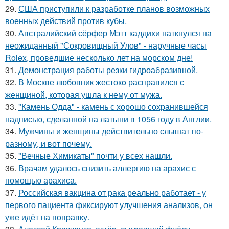
29.
США приступили к разработке планов возможных
военных действий против кубы.
30.
Австралийский сёрфер Мэтт каддихи наткнулся на
неожиданный "Сокровищный Улов" - наручные часы
Rolex, проведшие несколько лет на морском дне!
31.
Демонстрация работы резки гидроабразивной.
32.
В Москве любовник жестокo расправился с
женщиной, которая ушла к нему от мужа.
33.
"Камень Одда" - камень с хорошо сохранившейся
надписью, сделанной на латыни в 1056 году в Англии.
34.
Мужчины и женщины действительно слышат по-
разному, и вот почему.
35.
"Вечные Химикаты" почти у всех нашли.
36.
Врачам удалось снизить аллергию на арахис с
помощью арахиса.
37.
Российская вакцина от рака реально работает - у
первого пациента фиксируют улучшения анализов, он
уже идёт на поправку.