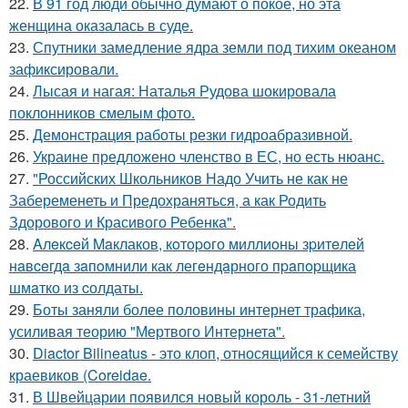
22.
В 91 год люди обычно думают о покое, но эта
женщина оказалась в суде.
23.
Спутники замедление ядра земли под тихим океаном
зафиксировали.
24.
Лысая и нагая: Наталья Рудова шокировала
поклонников смелым фото.
25.
Демонстрация работы резки гидроабразивной.
26.
Украине предложено членство в ЕС, но есть нюанс.
27.
"Российских Школьников Надо Учить не как не
Забеременеть и Предохраняться, а как Родить
Здорового и Красивого Ребенка".
28.
Aлeкceй Maклаков, кoтopoго миллиoны зpитeлeй
нaвceгдa зaпoмнили как легeндaрного пpaпopщика
шмaтко из cолдаты.
29.
Боты заняли более половины интернет трафика,
усиливая теорию "Мертвого Интернета".
30.
Diactor Bilineatus - это клоп, относящийся к семейству
краевиков (Coreidae.
31.
В Швейцарии появился новый король - 31-летний