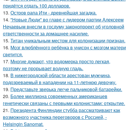
придётся отдать 100 долларов.
13.
Остров рапа Ити - древнейшая загадка.
14.
"Новые Люди" во главе с лидером партии Алексеем
Нечаевым внесли в госдуму законопроект об уголовной
ответственности за домашнее насилие.
15.
Титан уникальным местом для колонизации признан.
16.
Мозг влюблённого ребёнка в унисон с мозгом матери
светится.
17.
Многие думают, что водомерка просто легкая,
поэтому не прорывает водную гладь.
18.
В нижегородской области арестован мужчина,
подозреваемый в нападении на 11-летнюю девочку.
19.
Представьте зверька легче пальчиковой батарейки.
20.
Более миллиона современных американцев
генетически связаны с первыми колонистами: открытие.
21.
Президента Финляндии стубба рассматривают как
возможного участника переговоров с Россией, -
Helsingin Sanomat.