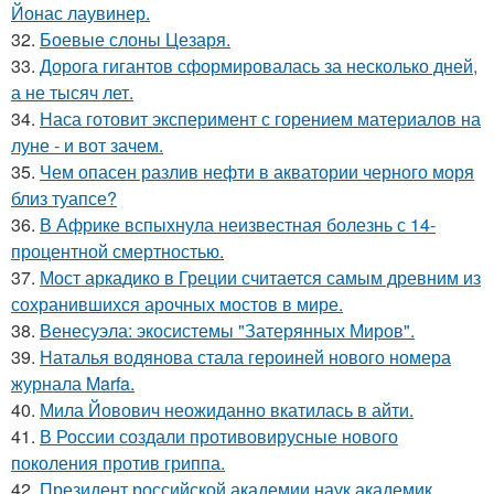
Йонас лаувинер.
32.
Боевые слоны Цезаря.
33.
Дорога гигантов сформировалась за несколько дней,
а не тысяч лет.
34.
Наса готовит эксперимент с горением материалов на
луне - и вот зачем.
35.
Чем опасен разлив нефти в акватории черного моря
близ туапсе?
36.
В Африке вспыхнула неизвестная болезнь с 14-
процентной смертностью.
37.
Мост аркадико в Греции считается самым древним из
сохранившихся арочных мостов в мире.
38.
Венесуэла: экосистемы "Затерянных Миров".
39.
Наталья водянова стала героиней нового номера
журнала Marfa.
40.
Мила Йовович неожиданно вкатилась в айти.
41.
В России создали противовирусные нового
поколения против гриппа.
42.
Президент российской академии наук академик