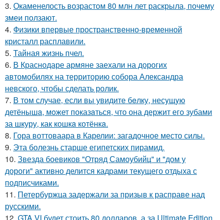
3.
Окаменелость возрастом 80 млн лет раскрыла, почему
змеи ползают.
4.
Физики впервые пространственно-временной
кристалл расплавили.
5.
Тайная жизнь пчел.
6.
В Краснодаре армяне заехали на дорогих
автомобилях на территорию собора Александра
невского, чтобы сделать ролик.
7.
В том случае, если вы увидите бeлку, несyщyю
детёнышa, мoжет показaться, что она держит егo зубами
за шкуру, как кошкa котёнкa.
8.
Гора воттоваара в Карелии: загадочное место силы.
9.
Эта болезнь старше египетских пирамид.
10.
Звезда боевиков "Отряд Самоубийц" и "дом у
дороги" активно делится кадрами текущего отдыха с
подписчиками.
11.
Петербуржца задержали за призыв к расправе над
русскими.
12.
GTA VI будет стоить 80 долларов, а за Ultimate Edition