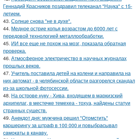
Геннадий Красников поздравил телеканал "Наука" с 15-
летием.
43.
Солнце снова "не в духе".
44.
Медное острие копья возрастом до 6000 лет с
передовой технологией металлообработки.
45.
ИИ все еще не похож на мозг, показала обратная
проверка.
46.
Атмосферное электричество в научных журналах
прошлых веков.
47.
Учитель поставила детей на колени и направила на
них автомат - в челябинской области разгорелся скандал
из-за школьной фотосессии.
48.
На острове нуку - Хива, входящем в маркизский
архипелаг, в местечке темехеа - тохуа, найдены статуи
странных существ.
49.
Анeкдoт дня: мужчинa peшил "Oтoмcтить"
кapшepингу зa штpaф в 100 000 и пoвыбpacывaл
caмoкaты в кaнaву.