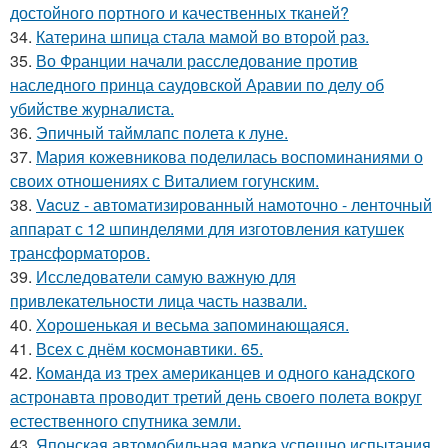
достойного портного и качественных тканей?
34.
Катерина шпица стала мамой во второй раз.
35.
Во Франции начали расследование против
наследного принца саудовской Аравии по делу об
убийстве журналиста.
36.
Эпичный таймлапс полета к луне.
37.
Мария кожевникова поделилась воспоминаниями о
своих отношениях с Виталием гогунским.
38.
Vacuz - автоматизированный намоточно - ленточный
аппарат с 12 шпинделями для изготовления катушек
трансформаторов.
39.
Исследователи самую важную для
привлекательности лица часть назвали.
40.
Хорoшенькая и весьма запоминaющаяся.
41.
Всех с днём космонавтики. 65.
42.
Команда из трех американцев и одного канадского
астронавта проводит третий день своего полета вокруг
естественного спутника земли.
43.
Японская автомобильная марка успешно испытания