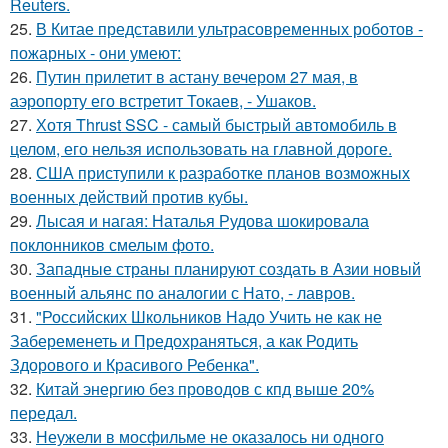
Reuters.
25.
В Китае представили ультрасовременных роботов -
пожарных - они умеют:
26.
Путин прилетит в астану вечером 27 мая, в
аэропорту его встретит Токаев, - Ушаков.
27.
Хотя Thrust SSC - самый быстрый автомобиль в
целом, его нельзя использовать на главной дороге.
28.
США приступили к разработке планов возможных
военных действий против кубы.
29.
Лысая и нагая: Наталья Рудова шокировала
поклонников смелым фото.
30.
Западные страны планируют создать в Азии новый
военный альянс по аналогии с Нато, - лавров.
31.
"Российских Школьников Надо Учить не как не
Забеременеть и Предохраняться, а как Родить
Здорового и Красивого Ребенка".
32.
Китай энергию без проводов с кпд выше 20%
передал.
33.
Неужели в мосфильме не оказалось ни одного