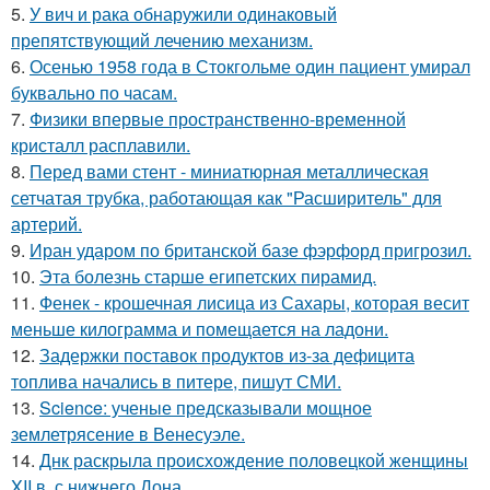
5.
У вич и рака обнаружили одинаковый
препятствующий лечению механизм.
6.
Осенью 1958 года в Стокгольме один пациент умирал
буквально по часам.
7.
Физики впервые пространственно-временной
кристалл расплавили.
8.
Перед вами стент - миниатюрная металлическая
сетчатая трубка, работающая как "Расширитель" для
артерий.
9.
Иран ударом по британской базе фэрфорд пригрозил.
10.
Эта болезнь старше египетских пирамид.
11.
Фенек - крошечная лисица из Сахары, которая весит
меньше килограмма и помещается на ладони.
12.
Задержки поставок продуктов из-за дефицита
топлива начались в питере, пишут СМИ.
13.
Science: ученые предсказывали мощное
землетрясение в Венесуэле.
14.
Днк раскрыла происхождение половецкой женщины
XII в. с нижнего Дона.