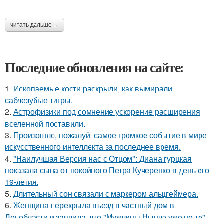
читать дальше →
Последние обновления на сайте:
1.
Ископаемые кости раскрыли, как вымирали
саблезубые тигры.
2.
Астрофизики под сомнение ускорение расширения
вселенной поставили.
3.
Произошло, пожалуй, самое громкое событие в мире
искусственного интеллекта за последнее время.
4.
"Наилучшая Версия нас с Отцом": Диана гурцкая
показала сына от покойного Петра Кучеренко в день его
19-летия.
5.
Длительный сон связали с маркером альцгеймера.
6.
Женщина перекрыла въезд в частный дом в
Ленобласти и заявила, что "Мужчины Нынче уже не те".