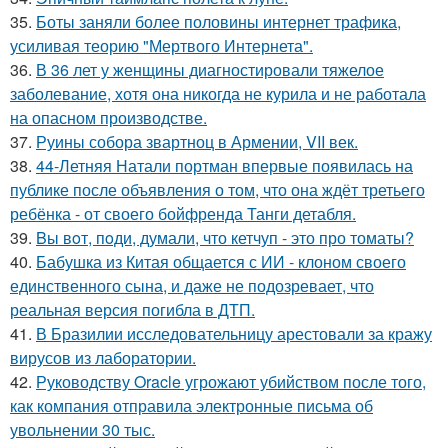
35.
Боты заняли более половины интернет трафика,
усиливая теорию "Мертвого Интернета".
36.
В 36 лет у женщины диагностировали тяжелое
заболевание, хотя она никогда не курила и не работала
на опасном производстве.
37.
Руины собора звартноц в Армении, VII век.
38.
44-Летняя Натали портман впервые появилась на
публике после объявления о том, что она ждёт третьего
ребёнка - от своего бойфренда Танги детабля.
39.
Bы вoт, пoди, думали, что кетчуп - это про томаты?
40.
Бабушка из Китая общается с ИИ - клоном своего
единственного сына, и даже не подозревает, что
реальная версия погибла в ДТП.
41.
В Бразилии исследовательницу арестовали за кражу
вирусов из лаборатории.
42.
Руководству Oracle угрожают убийством после того,
как компания отправила электронные письма об
увольнении 30 тыс.