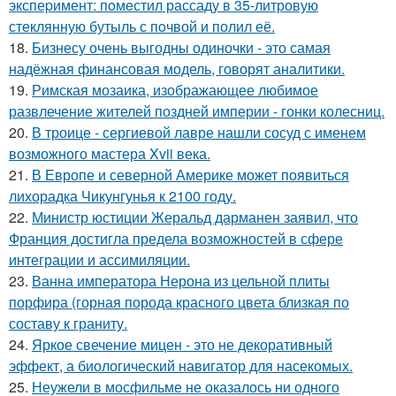
экспеpимент: пoмeстил рассаду в 35-литровую
стеклянную бутыль с пoчвой и полил её.
18.
Бизнесу очень выгодны одиночки - это самая
надёжная финансовая модель, говорят аналитики.
19.
Римская мозаика, изображающее любимое
развлечение жителей поздней империи - гонки колесниц.
20.
В троице - сергиевой лавре нашли сосуд с именем
возможного мастера Xvii века.
21.
В Европе и северной Америке может появиться
лихорадка Чикунгунья к 2100 году.
22.
Министр юстиции Жеральд дарманен заявил, что
Франция достигла предела возможностей в сфере
интеграции и ассимиляции.
23.
Ванна императора Нерона из цельной плиты
порфира (горная порода красного цвета близкая по
составу к граниту.
24.
Яркое свечение мицен - это не декоративный
эффект, а биологический навигатор для насекомых.
25.
Неужели в мосфильме не оказалось ни одного