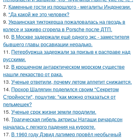
7.
Каменные гости из прошлого - мегалиты Индонезии.
8.
"Да какой же это человек?
9.
Украинская тиктокерша пожаловалась на гвоздь в
колесе и заживо сгорела в Porsche после ДТП.
10.
В Москве задержали ещё одного экс - заместителя
бывшего главы росавиации нерадько.
11.
Петербуржца задержали за призыв к расправе над
русскими.
12.
В крошечном антарктическом морском существе
нашли лекарство от рака.
13.
Ученые ответили, почему летом аппетит снижается.
14.
Прохор Шаляпин поделился своим "Секретом
Стройности", пошутив: "как можно отказаться от
пельмешек?
15.
Ученые срок жизни земли продлили.
16.
Трагическая гибель актрисы Наташи ричардсон
началась с легкого падения на курорте.
17.
В 1960 годy Дэвид латимер провёл необычный