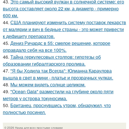
43.
Это самый высокий вулкан в солнечной системе: его
высота составляет около 22 км, а диаметр - примерно
600 км.
44.
США планируют изменить систему поставок лекарств
от малярии и вич в бедные страны - это может привести
к дефициту препаратов.
45.
Дениз Ричардс в 55: смелое решение, которое
оправдало себя на все 100%.
46.
Тайна геркулесовых столпов: гипотезы об
образовании гибралтарского пролива.
47.
"Я бы Ходила так Всегда": Юлианна Караулова
вышла в свет в мини - платье и прозрачных чулках.
48.
Мы можем видеть солнце целиком.
49.
"Ocean Gaia" разместили на глубине около пяти
метров у острова токуносима.
50.
Британец, проснувшись утром, обнаружил, что
полностью посинел.
© 2026 Наука для всех простыми словами