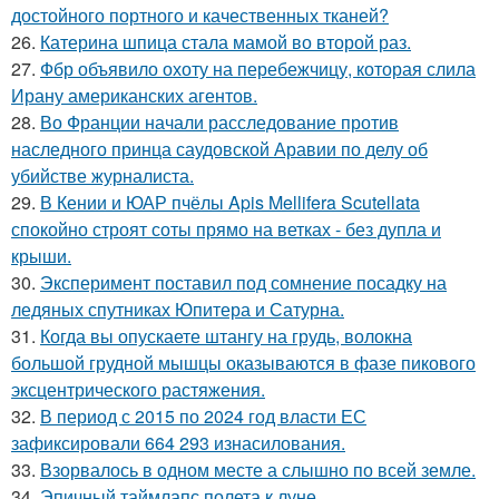
достойного портного и качественных тканей?
26.
Катерина шпица стала мамой во второй раз.
27.
Фбр объявило охоту на перебежчицу, которая слила
Ирану американских агентов.
28.
Во Франции начали расследование против
наследного принца саудовской Аравии по делу об
убийстве журналиста.
29.
В Кении и ЮАР пчёлы Apis Mellifera Scutellata
спокойно строят соты прямо на ветках - без дупла и
крыши.
30.
Эксперимент поставил под сомнение посадку на
ледяных спутниках Юпитера и Сатурна.
31.
Когда вы опускаете штангу на грудь, волокна
большой грудной мышцы оказываются в фазе пикового
эксцентрического растяжения.
32.
В период с 2015 по 2024 год власти ЕС
зафиксировали 664 293 изнасилования.
33.
Взорвалось в одном месте а слышно по всей земле.
34.
Эпичный таймлапс полета к луне.