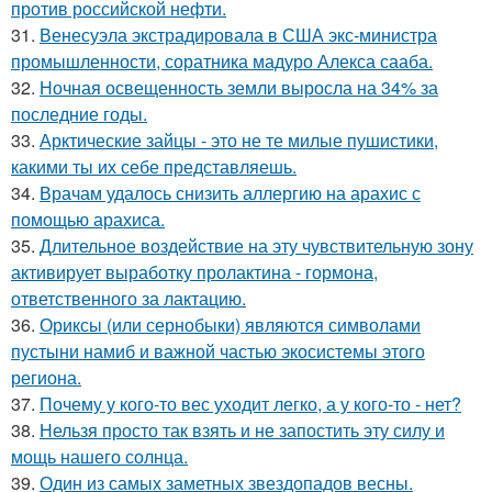
против российской нефти.
31.
Венесуэла экстрадировала в США экс-министра
промышленности, соратника мадуро Алекса сааба.
32.
Ночная освещенность земли выросла на 34% за
последние годы.
33.
Арктические зайцы - это не те милые пушистики,
какими ты их себе представляешь.
34.
Врачам удалось снизить аллергию на арахис с
помощью арахиса.
35.
Длительное воздействие на эту чувствительную зону
активирует выработку пролактина - гормона,
ответственного за лактацию.
36.
Ориксы (или сернобыки) являются символами
пустыни намиб и важной частью экосистемы этого
региона.
37.
Почему у кого-то вес уходит легко, а у кого-то - нет?
38.
Нельзя просто так взять и не запостить эту силу и
мощь нашего солнца.
39.
Один из самых заметных звездопадов весны.