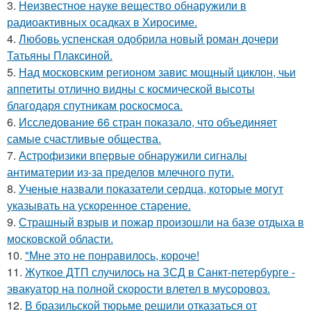
3.
Неизвестное науке вещество обнаружили в
радиоактивных осадках в Хиросиме.
4.
Любовь успенская одобрила новый роман дочери
Татьяны Плаксиной.
5.
Над московским регионом завис мощный циклон, чьи
аппетиты отлично видны с космической высоты
благодаря спутникам роскосмоса.
6.
Исследование 66 стран показало, что объединяет
самые счастливые общества.
7.
Астрофизики впервые обнаружили сигналы
антиматерии из-за пределов млечного пути.
8.
Ученые назвали показатели сердца, которые могут
указывать на ускоренное старение.
9.
Страшный взрыв и пожар произошли на базе отдыха в
московской области.
10.
"Мне это не понравилось, короче!
11.
Жуткое ДТП случилось на ЗСД в Санкт-петербурге -
эвакуатор на полной скорости влетел в мусоровоз.
12.
В бразильской тюрьме решили отказаться от