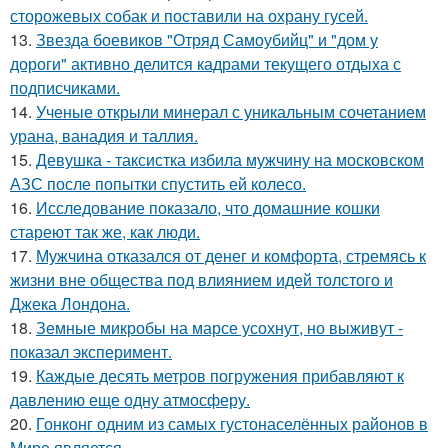
сторожевых собак и поставили на охрану гусей.
13.
Звезда боевиков "Отряд Самоубийц" и "дом у
дороги" активно делится кадрами текущего отдыха с
подписчиками.
14.
Ученые открыли минерал с уникальным сочетанием
урана, ванадия и таллия.
15.
Девушка - таксистка избила мужчину на московском
АЗС после попытки спустить ей колесо.
16.
Исследование показало, что домашние кошки
стареют так же, как люди.
17.
Мужчина отказался от денег и комфорта, стремясь к
жизни вне общества под влиянием идей толстого и
Джека Лондона.
18.
Земные микробы на марсе усохнут, но выживут -
показал эксперимент.
19.
Каждые десять метров погружения прибавляют к
давлению еще одну атмосферу.
20.
Гонконг одним из самых густонаселённых районов в
Мире является.