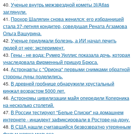
40.
Ученые внутрь межзвездной кометы 3I/Atlas
заглянули.
41.
Прохор Шаляпин снова женился: его избранницей
стала 37-летняя кондитер, соведущая Рената Агзамова
Ольга Вашурина.
42.
Ученые придумали болезнь, а ИИ начал лечить
людей от нее: эксперимент.
43.
Гены - не вода: Румер Уиллис показала дочь, которая
унаследовала фирменный прищур Брюса.
44.
Астронавты с "Ориона" первыми снимками обратной
стороны луны поделились.
45.
В древней гробнице обнаружили хрустальный
кинжал возрастом 5000 лет.
46.
Астрономы цивилизации майя опередили Коперника
на несколько столетий.
47.
В России тестируют "Белые Списки" на домашнем
интернете - инцидент зафиксировали в Ростове-на-дону.
48.
В США нашли считавшийся безвозвратно утерянным
фильм жоржа мильеса.