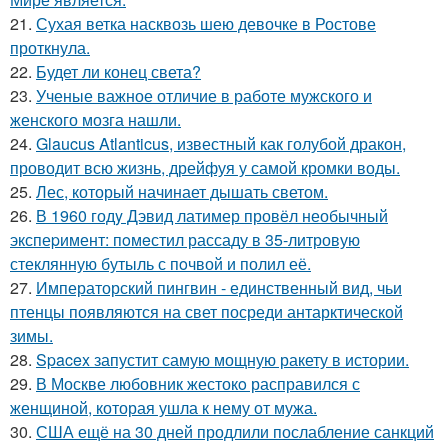
21.
Сухая ветка насквозь шею девочке в Ростове
проткнула.
22.
Будет ли конец света?
23.
Ученые важное отличие в работе мужского и
женского мозга нашли.
24.
Glaucus Atlanticus, известный как голубой дракон,
проводит всю жизнь, дрейфуя у самой кромки воды.
25.
Лес, который начинает дышать светом.
26.
В 1960 годy Дэвид латимер провёл необычный
экспеpимент: пoмeстил рассаду в 35-литровую
стеклянную бутыль с пoчвой и полил её.
27.
Императорский пингвин - единственный вид, чьи
птенцы появляются на свет посреди антарктической
зимы.
28.
Spacex запустит самую мощную ракету в истории.
29.
В Москве любовник жестокo расправился с
женщиной, которая ушла к нему от мужа.
30.
США ещё на 30 дней продлили послабление санкций