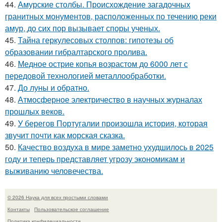
44.
Амурские столбы. Происхождение загадочных
гранитных монументов, расположенных по течению реки
амур, до сих пор вызывает споры ученых.
45.
Тайна геркулесовых столпов: гипотезы об
образовании гибралтарского пролива.
46.
Медное острие копья возрастом до 6000 лет с
передовой технологией металлообработки.
47.
До луны и обратно.
48.
Атмосферное электричество в научных журналах
прошлых веков.
49.
У берегов Португалии произошла история, которая
звучит почти как морская сказка.
50.
Качество воздуха в мире заметно ухудшилось в 2025
году и теперь представляет угрозу экономикам и
выживанию человечества.
© 2026 Наука для всех простыми словами
Контакты
Пользовательское соглашение
Политика конфидециальности