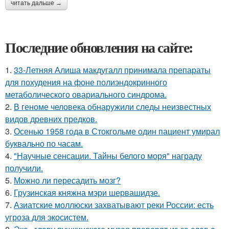
читать дальше →
Последние обновления на сайте:
1.
33-Летняя Алиша макдугалл принимала препараты
для похудения на фоне полиэндокринного
метаболического овариального синдрома.
2.
В геноме человека обнаружили следы неизвестных
видов древних предков.
3.
Осенью 1958 года в Стокгольме один пациент умирал
буквально по часам.
4.
"Научные сенсации. Тайны белого моря" награду
получили.
5.
Можно ли пересадить мозг?
6.
Грузинская княжна мэри шервашидзе.
7.
Азиатские моллюски захватывают реки России: есть
угроза для экосистем.