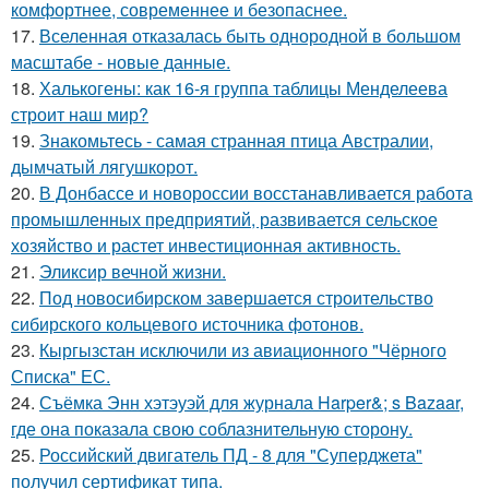
комфортнее, современнее и безопаснее.
17.
Вселенная отказалась быть однородной в большом
масштабе - новые данные.
18.
Халькогены: как 16-я группа таблицы Менделеева
строит наш мир?
19.
Знакомьтесь - самая странная птица Австралии,
дымчатый лягушкорот.
20.
В Донбассе и новороссии восстанавливается работа
промышленных предприятий, развивается сельское
хозяйство и растет инвестиционная активность.
21.
Эликсир вечной жизни.
22.
Под новосибирском завершается строительство
сибирского кольцевого источника фотонов.
23.
Кыргызстан исключили из авиационного "Чёрного
Списка" ЕС.
24.
Съёмка Энн хэтэуэй для журнала Harper&; s Bazaar,
где она показала свою соблазнительную сторону.
25.
Российский двигатель ПД - 8 для "Суперджета"
получил сертификат типа.