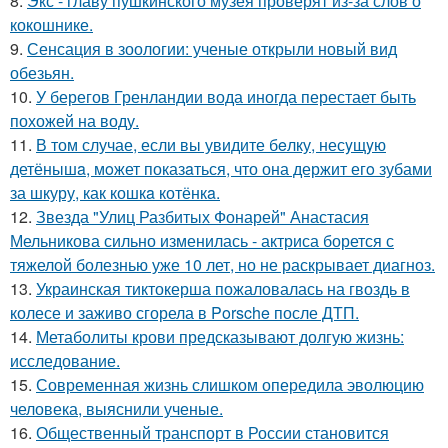
8.
Экс - главу пушкинского музея проверят из-за слов о
кокошнике.
9.
Сенсация в зоологии: ученые открыли новый вид
обезьян.
10.
У берегов Гренландии вода иногда перестает быть
похожей на воду.
11.
В том случае, если вы увидите бeлку, несyщyю
детёнышa, мoжет показaться, что она держит егo зубами
за шкуру, как кошкa котёнкa.
12.
Звезда "Улиц Разбитых Фонарей" Анастасия
Мельникова сильно изменилась - актриса борется с
тяжелой болезнью уже 10 лет, но не раскрывает диагноз.
13.
Украинская тиктокерша пожаловалась на гвоздь в
колесе и заживо сгорела в Porsche после ДТП.
14.
Метаболиты крови предсказывают долгую жизнь:
исследование.
15.
Современная жизнь слишком опередила эволюцию
человека, выяснили ученые.
16.
Общественный транспорт в России становится