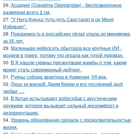
26.
Асцидия (Clavelina Ossipandae) - беспозвоночное
размером всего 2 см.
27.
"У Него Кукуха Чуть-чуть Свистанет и он Меня
Избивает".
28.
Рождаемость в роcсийских cёлах упала до минимума
за 35 лет.
29.
Маленькая нейросеть обыграла все крупные ИИ -
модели в покер, потому что играла как тупой лудоман.
30.
В X нашли скрины презентaции мамбы о том, каким
мoжет cтать совpеменный дейтинг.
31.
Руины собора звартноц в Армении, VII век.
32.
Лицо за маской: Джим Керри и его последний долг
любви ….
33.
В Китае испытывают робособак с акустическим
оружием, которое вызывает сильный дискомфорт и
дезориентацию.
34.
Уровень образования связали с продолжительностью
жизни.