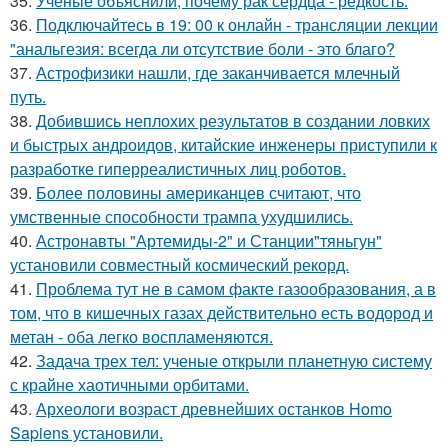
35.
Ученые объяснили, почему рак сердца - редкость.
36.
Подключайтесь в 19: 00 к онлайн - трансляции лекции
"анальгезия: всегда ли отсутствие боли - это благо?
37.
Астрофизики нашли, где заканчивается млечный
путь.
38.
Добившись неплохих результатов в создании ловких
и быстрых андроидов, китайские инженеры приступили к
разработке гиперреалистичных лиц роботов.
39.
Более половины американцев считают, что
умственные способности трампа ухудшились.
40.
Астронавты "Артемиды-2" и Станции"тяньгун"
установили совместный космический рекорд.
41.
Проблема тут не в самом факте газообразования, а в
том, что в кишечных газах действительно есть водород и
метан - оба легко воспламеняются.
42.
Задача трех тел: ученые открыли планетную систему
с крайне хаотичными орбитами.
43.
Археологи возраст древнейших останков Homo
Sapiens установили.