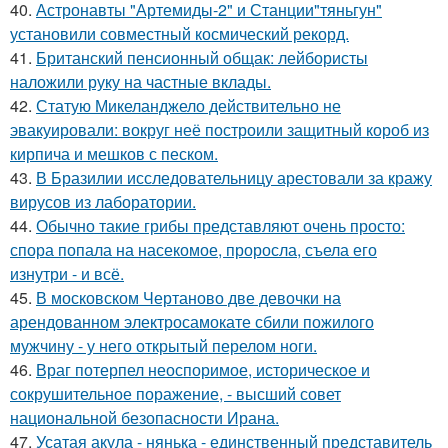
40.
Астронавты "Артемиды-2" и Станции"тяньгун"
установили совместный космический рекорд.
41.
Британский пенсионный общак: лейбористы
наложили руку на частные вклады.
42.
Статую Микеланджело действительно не
эвакуировали: вокруг неё построили защитный короб из
кирпича и мешков с песком.
43.
В Бразилии исследовательницу арестовали за кражу
вирусов из лаборатории.
44.
Обычно такие грибы представляют очень просто:
спора попала на насекомое, проросла, съела его
изнутри - и всё.
45.
В московском Чертаново две девочки на
арендованном электросамокате сбили пожилого
мужчину - у него открытый перелом ноги.
46.
Враг потерпел неоспоримое, историческое и
сокрушительное поражение, - высший совет
национальной безопасности Ирана.
47.
Усатая акула - нянька - единственный представитель