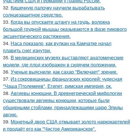
участием США и Германии у границ России.
32.
Кишечную палочку научили вырабатывать
солнцезащитное средство.
33.
Когда вы опускаете штангу на грудь, волокна
большой грудной мышцы оказываются в фазе пикового
эксцентрического растяжения.
34.
Наса показало, как вулкан на Камчатке начал
плавить снег изнутри.
35.
В медицинских музеях выставляют анатомические
модели, где плод изображен в сидячем положении.
36.
Ученые выяснили, как сахар "Включает" зрение.
37.
Из сокровищницы французских королей: чудесная
"Чаша Птолемеев", Египет, римская империя, ок.
38.
Авгиевы конюшни. В древнегреческой мифологии
существовали авгиевы конюшни, которые были
обширными стойлами, принадлежащими царю Элиды
авгию.
39.
Монетный двор США отмывает золото наркокартелей
и продаёт его как "Чистое Американское".