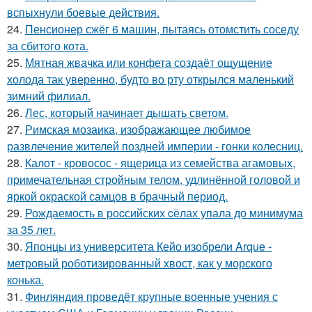
вспыхнули боевые действия.
24.
Пенсионер сжёг 6 машин, пытаясь отомстить соседу
за сбитого кота.
25.
Мятная жвачка или конфета создаёт ощущение
холода так уверенно, будто во рту открылся маленький
зимний филиал.
26.
Лес, который начинает дышать светом.
27.
Римская мозаика, изображающее любимое
развлечение жителей поздней империи - гонки колесниц.
28.
Калот - кровосос - ящерица из семейства агамовых,
примечательная стройным телом, удлинённой головой и
яркой окраской самцов в брачный период.
29.
Рождаемость в роcсийских cёлах упала до минимума
за 35 лет.
30.
Японцы из университета Кейо изобрели Arque -
метровый роботизированный хвост, как у морского
конька.
31.
Финляндия проведёт крупные военные учения с