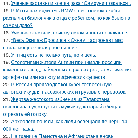
14.
Ученые заставили клетки рака "Самоуничтожаться".
15.
В Мытищах водитель BMW с пистолетом якобы
распылил баллончик в отца с ребёнком, но как было на
самом деле?
16.
Ученые ответили, почему летом аппетит снижается.
17.
"Весь Экипаж Бросился к Окнам": астронавт мкс
сняла мощное полярное сияние.
18.
У птиц есть не только путь, но и цель.
19.
Столетиями жители Англии принимали россыпи
каменных звезд, найденных в руслах рек, за магические
артефакты или валюту мифических существ.
20.
В России производят конкурентоспособную
автотехнику для пассажирских и грузовых перевозок.
21.
Жертва жестокого избиения из Татарстана
попросила суд отпустить мужчину, который обещал
отрезать ей голову.
22.
Археологи поняли, как люди освещали пещеры 14
000 лет назад.
23.
На границе Пакистана и Афганистана вновь