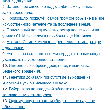
жизни для детей.
5.
Загадочное свечение над кладбищами ученых
заинтересовало.
6.
Произошло, пожалуй, самое громкое событие в мире
искусственного интеллекта за последнее время.
7.
Популярный певец нулевых оскар после жизни на
улицах США оказался в психбольнице Нальчика.
8.
На 1000 C ниже: ученые переоценили температуру
ядра земли.
9.
Ученые назвали показатели сердца, которые могут
указывать на ускоренное старение.
10.
Инженеры изобрели дрон, невидимый из-за
бешеного вращения.
11.
Генетики доказали присутствие выходцев из
киевской Руси в Вильнюсе Xiii века.
12.
Губернатор вологодской области с нехваткой
топлива в пути столкнулся.
13.
Одному типу нло нашли убедительное научное
объяснение.