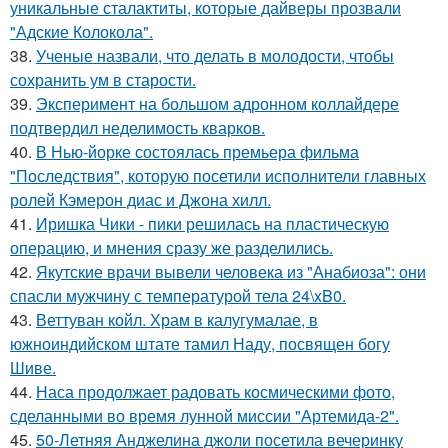
уникальные сталактиты, которые дайверы прозвали
"Адские Колокола".
38.
Ученые назвали, что делать в молодости, чтобы
сохранить ум в старости.
39.
Эксперимент на большом адронном коллайдере
подтвердил неделимость кварков.
40.
В Нью-йорке состоялась премьера фильма
"Последствия", которую посетили исполнители главных
ролей Кэмерон диас и Джона хилл.
41.
Иришка Чики - пики решилась на пластическую
операцию, и мнения сразу же разделились.
42.
Якутские врачи вывели человека из "Анабиоза": они
спасли мужчину с температурой тела 24\xB0.
43.
Веттуван койл. Храм в калугумалае, в
южноиндийском штате тамил Наду, посвящен богу
Шиве.
44.
Наса продолжает радовать космическими фото,
сделанными во время лунной миссии "Артемида-2".
45.
50-Летняя Анджелина джоли посетила вечеринку