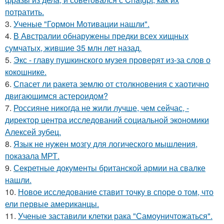
потратить.
3.
Ученые "Гормон Мотивации нашли".
4.
В Австралии обнаружены предки всех хищных
сумчатых, жившие 35 млн лет назад.
5.
Экс - главу пушкинского музея проверят из-за слов о
кокошнике.
6.
Спасет ли ракета землю от столкновения с хаотично
двигающимся астероидом?
7.
Россияне никогда не жили лучше, чем сейчас, -
директор центра исследований социальной экономики
Алексей зубец.
8.
Язык не нужен мозгу для логического мышления,
показала МРТ.
9.
Секретные документы британской армии на свалке
нашли.
10.
Новое исследование ставит точку в споре о том, что
ели первые американцы.
11.
Ученые заставили клетки рака "Самоуничтожаться".