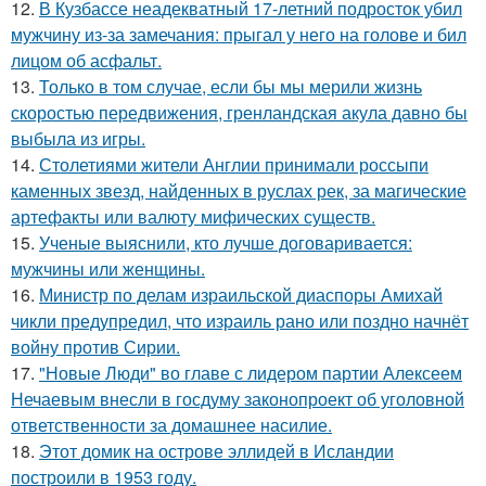
12.
В Кузбассе неадекватный 17-летний подросток убил
мужчину из-за замечания: прыгал у него на голове и бил
лицом об асфальт.
13.
Только в том случае, если бы мы мерили жизнь
скоростью передвижения, гренландская акула давно бы
выбыла из игры.
14.
Столетиями жители Англии принимали россыпи
каменных звезд, найденных в руслах рек, за магические
артефакты или валюту мифических существ.
15.
Ученые выяснили, кто лучше договаривается:
мужчины или женщины.
16.
Министр по делам израильской диаспоры Амихай
чикли предупредил, что израиль рано или поздно начнёт
войну против Сирии.
17.
"Новые Люди" во главе с лидером партии Алексеем
Нечаевым внесли в госдуму законопроект об уголовной
ответственности за домашнее насилие.
18.
Этот домик на острове эллидей в Исландии
построили в 1953 году.