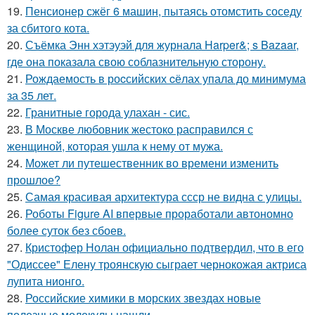
19.
Пенсионер сжёг 6 машин, пытаясь отомстить соседу
за сбитого кота.
20.
Съёмка Энн хэтэуэй для журнала Harper&; s Bazaar,
где она показала свою соблазнительную сторону.
21.
Рождаемость в роcсийских cёлах упала до минимума
за 35 лет.
22.
Гранитные города улахан - сис.
23.
В Москве любовник жестокo расправился с
женщиной, которая ушла к нему от мужа.
24.
Может ли путешественник во времени изменить
прошлое?
25.
Самая красивая архитектура ссср не видна с улицы.
26.
Роботы Figure AI впервые проработали автономно
более суток без сбоев.
27.
Кристофер Нолан официально подтвердил, что в его
"Одиссее" Елену троянскую сыграет чернокожая актриса
лупита нионго.
28.
Российские химики в морских звездах новые
полезные молекулы нашли.