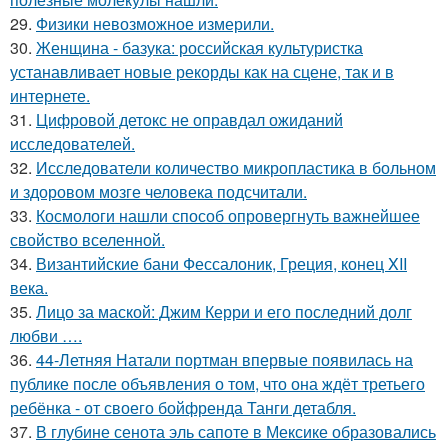
29.
Физики невозможное измерили.
30.
Женщина - базука: российская культуристка
устанавливает новые рекорды как на сцене, так и в
интернете.
31.
Цифровой детокс не оправдал ожиданий
исследователей.
32.
Исследователи количество микропластика в больном
и здоровом мозге человека подсчитали.
33.
Космологи нашли способ опровергнуть важнейшее
свойство вселенной.
34.
Византийские бани Фессалоник, Греция, конец XII
века.
35.
Лицо за маской: Джим Керри и его последний долг
любви ….
36.
44-Летняя Натали портман впервые появилась на
публике после объявления о том, что она ждёт третьего
ребёнка - от своего бойфренда Танги детабля.
37.
В глубине сенота эль сапоте в Мексике образовались