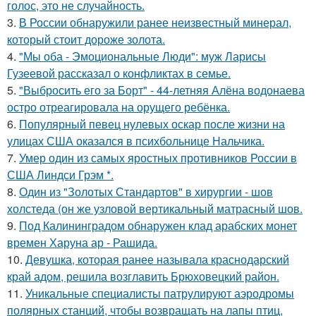
голос, это не случайность.
3.
В России обнаружили ранее неизвестный минерал,
который стоит дороже золота.
4.
"Мы оба - Эмоциональные Люди": муж Ларисы
Гузеевой рассказал о конфликтах в семье.
5.
"Выбросить его за Борт" - 44-летняя Алёна водонаева
остро отреагировала на орущего ребёнка.
6.
Популярный певец нулевых оскар после жизни на
улицах США оказался в психбольнице Нальчика.
7.
Умер один из самых яростных противников России в
США Линдси Грэм *.
8.
Один из "Золотых Стандартов" в хирургии - шов
холстеда (он же узловой вертикальный матрасный шов.
9.
Под Калининградом обнаружен клад арабских монет
времен Харуна ар - Рашида.
10.
Девушка, которая ранее называла краснодарский
край адом, решила возглавить Брюховецкий район.
11.
Уникальные специалисты патрулируют аэродромы
полярных станций, чтобы возвращать на лапы птиц,