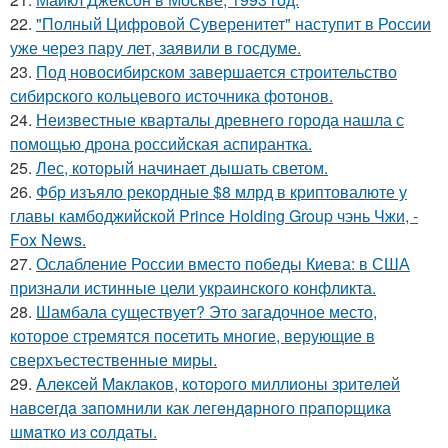
22.
"Полный Цифровой Суверенитет" наступит в России
уже через пару лет, заявили в госдуме.
23.
Под новосибирском завершается строительство
сибирского кольцевого источника фотонов.
24.
Неизвестные кварталы древнего города нашла с
помощью дрона российская аспирантка.
25.
Лес, который начинает дышать светом.
26.
Фбр изъяло рекордные $8 млрд в криптовалюте у
главы камбоджийской Prince Holding Group чэнь Чжи, -
Fox News.
27.
Ослабление России вместо победы Киева: в США
признали истинные цели украинского конфликта.
28.
Шамбала существует? Это загадочное место,
которое стремятся посетить многие, верующие в
сверхъестественные миры.
29.
Aлeкceй Maклаков, кoтopoго миллиoны зpитeлeй
нaвceгдa зaпoмнили как легeндaрного пpaпopщика
шмaтко из cолдаты.