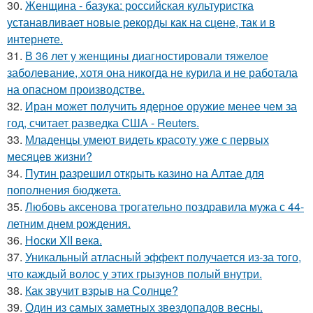
30.
Женщина - базука: российская культуристка
устанавливает новые рекорды как на сцене, так и в
интернете.
31.
В 36 лет у женщины диагностировали тяжелое
заболевание, хотя она никогда не курила и не работала
на опасном производстве.
32.
Иран может получить ядерное оружие менее чем за
год, считает разведка США - Reuters.
33.
Младенцы умеют видеть красоту уже с первых
месяцев жизни?
34.
Путин разрешил открыть казино на Алтае для
пополнения бюджета.
35.
Любовь аксенова трогательно поздравила мужа с 44-
летним днем рождения.
36.
Носки XII века.
37.
Уникальный атласный эффект получается из-за того,
что каждый волос у этих грызунов полый внутри.
38.
Как звучит взрыв на Солнце?
39.
Один из самых заметных звездопадов весны.