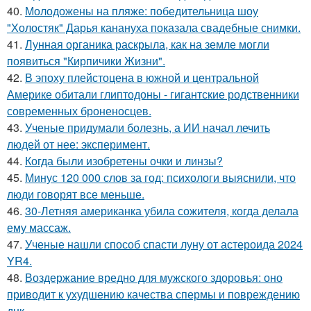
40.
Молодожены на пляже: победительница шоу
"Холостяк" Дарья канануха показала свадебные снимки.
41.
Лунная органика раскрыла, как на земле могли
появиться "Кирпичики Жизни".
42.
В эпоху плейстоцена в южной и центральной
Америке обитали глиптодоны - гигантские родственники
современных броненосцев.
43.
Ученые придумали болезнь, а ИИ начал лечить
людей от нее: эксперимент.
44.
Когда были изобретены очки и линзы?
45.
Минус 120 000 слов за год: психологи выяснили, что
люди говорят все меньше.
46.
30-Летняя американка убила сожителя, когда делала
ему массаж.
47.
Ученые нашли способ спасти луну от астероида 2024
YR4.
48.
Воздержание вредно для мужского здоровья: оно
приводит к ухудшению качества спермы и повреждению
днк.