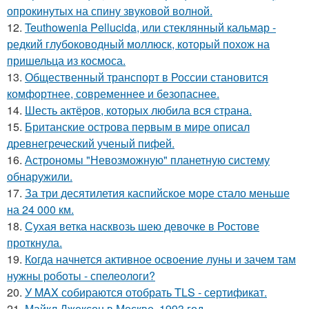
опрокинутых на спину звуковой волной.
12.
Teuthowenia Pellucida, или стеклянный кальмар -
редкий глубоководный моллюск, который похож на
пришельца из космоса.
13.
Общественный транспорт в России становится
комфортнее, современнее и безопаснее.
14.
Шесть актёров, которых любила вся страна.
15.
Британские острова первым в мире описал
древнегреческий ученый пифей.
16.
Астрономы "Невозможную" планетную систему
обнаружили.
17.
За три десятилетия каспийское море стало меньше
на 24 000 км.
18.
Сухая ветка насквозь шею девочке в Ростове
проткнула.
19.
Когда начнется активное освоение луны и зачем там
нужны роботы - спелеологи?
20.
У MAX собираются отобрать TLS - сертификат.
21.
Майкл Джексон в Москве, 1993 год.