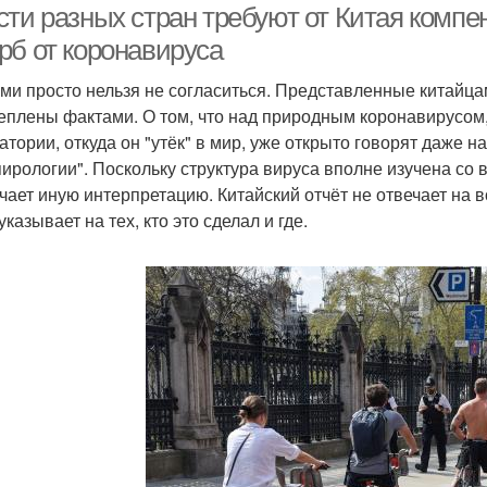
сти разных стран требуют от Китая компе
рб от коронавируса
ими просто нельзя не согласиться. Представленные китайц
еплены фактами. О том, что над природным коронавирусом, 
атории, откуда он "утёк" в мир, уже открыто говорят даже н
пирологии". Поскольку структура вируса вполне изучена со 
чает иную интерпретацию. Китайский отчёт не отвечает на в
указывает на тех, кто это сделал и где.