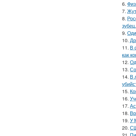
6.
Физ
7.
Жут
8.
Рос
зубец.
9.
Оди
10.
Др
11.
В 
как ко
12.
Од
13.
Со
14.
В 
убийс
15.
Ко
16.
Уч
17.
Ас
18.
Вр
19.
У 
20.
СШ
21.
Пи