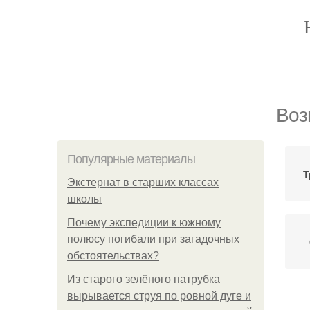
Воз
Популярные материалы
Т
Экстернат в старших классах
школы
Почему экспедиции к южному
полюсу погибали при загадочных
обстоятельствах?
Из старого зелёного патрубка
вырывается струя по ровной дуге и