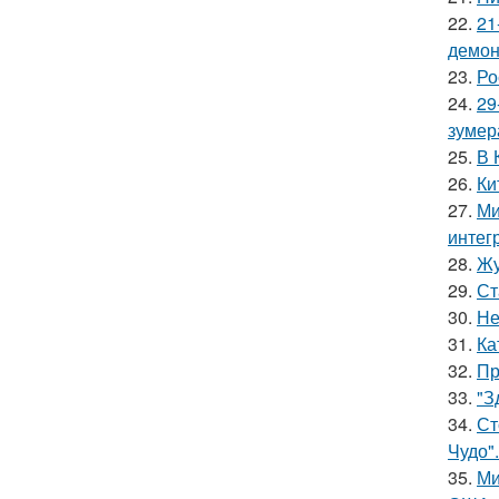
22.
21
демон
23.
Ро
24.
29
зумер
25.
В 
26.
Ки
27.
Ми
интег
28.
Жу
29.
Ст
30.
Не
31.
Ка
32.
Пр
33.
"З
34.
Ст
Чудо".
35.
Ми