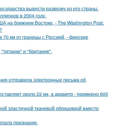
сударства вывести разведку из его страны.
ллионов в 2004 году.
А на ближнем Востоке, - The Washington Post.
?
в 70 км от границы с Россией, - финские
"титаник" и "британик".
ания отправила электронные письма об
ставляет около 22 км, а диаметр - примерно 600
ой эластичной тканевой облицовкой вместо
елала признание.