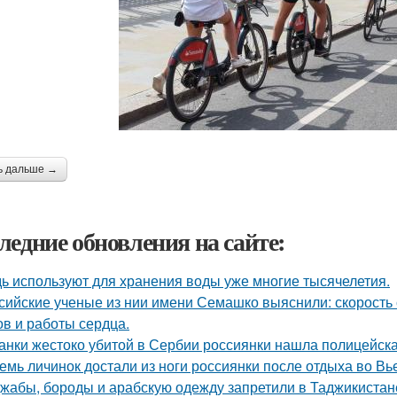
ь дальше →
ледние обновления на сайте:
ь используют для хранения воды уже многие тысячелетия.
сийские ученые из нии имени Семашко выяснили: скорость 
ов и работы сердца.
анки жестоко убитой в Сербии россиянки нашла полицейска
емь личинок достали из ноги россиянки после отдыха во Вь
жабы, бороды и арабскую одежду запретили в Таджикистан