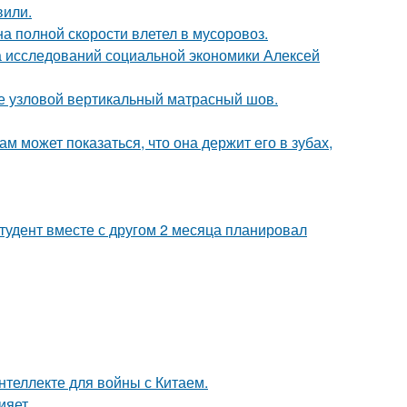
вили.
на полной скорости влетел в мусоровоз.
ра исследований социальной экономики Алексей
же узловой вертикальный матрасный шов.
ам может показаться, что она держит его в зубах,
студент вместе с другом 2 месяца планировал
нтеллекте для войны с Китаем.
ияет.