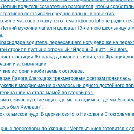
-Летний водитель сознательно разгонялся, чтобы сработал
стративно показывали средние пальцы в объектив.
ссияне массово откажутся от смартфонов Iphone ради оте
-Летний мужчина лапал и целовал 13-летнюю школьницу в м
а.
Краснодаре водителя, переехавшего ногу девочке на перехо
тай строит в пустыне огромный "Ядерный щит", - Reuters.
нистр юстиции Жеральд дарманен заявил, что Франция дос
рации и ассимиляции.
ткие истории необитаемых островов.
арая Ладога благодаря трехметровым осетрам появилась.
ужели в мосфильме не оказалось ни одного достойного пор
терина шпица стала мамой во второй раз.
ямо сейчас русские ищут, где мы находимся, где мы бываем
десь был Халвдан".
окгольмское чудо. В церкви святого Николая в Стокгольме 
рные переговоры по Украине "Мертвы", киев готовится к 