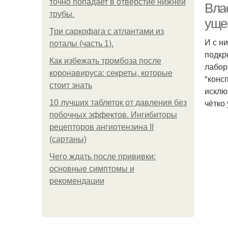
точно попадает в отверстие нижней
Вла
трубы.
уще
Три саркофага с атлантами из
И с н
поталы (часть 1).
подкр
Как избежать тромбоза после
лабор
коронавируса: секреты, которые
"конс
стоит знать
исклю
чётко 
10 лучших таблеток от давления без
побочных эффектов. Ингибиторы
рецепторов ангиотензина ІІ
(сартаны)
Чего ждать после прививки:
основные симптомы и
рекомендации