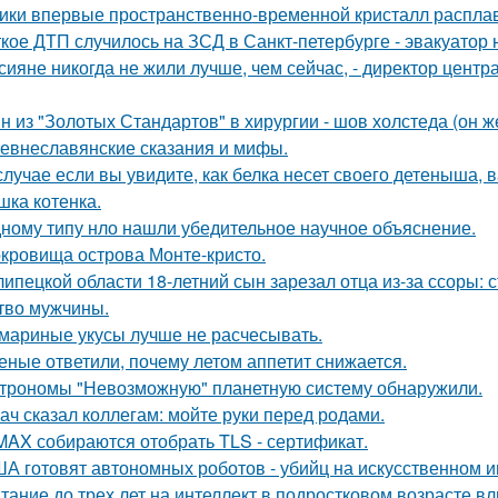
ики впервые пространственно-временной кристалл распла
кое ДТП случилось на ЗСД в Санкт-петербурге - эвакуатор 
сияне никогда не жили лучше, чем сейчас, - директор цент
н из "Золотых Стандартов" в хирургии - шов холстеда (он 
евнеславянские сказания и мифы.
случае если вы увидите, как белка несет своего детеныша, в
шка котенка.
ному типу нло нашли убедительное научное объяснение.
кровища острова Монте-кристо.
липецкой области 18-летний сын зарезал отца из-за ссоры: 
тво мужчины.
мариные укусы лучше не расчесывать.
еные ответили, почему летом аппетит снижается.
трономы "Невозможную" планетную систему обнаружили.
ач сказал коллегам: мойте руки перед родами.
MAX собираются отобрать TLS - сертификат.
А готовят автономных роботов - убийц на искусственном и
тание до трех лет на интеллект в подростковом возрасте вл