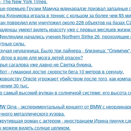
- The New York Times.
це-премьер Грузии Мамука мдинарадзе призвал западные го
на Курникова играла в теннис с кольцом за более чем $5 ми
ан повредил или уничтожил около 228 объектов на базах СШ
аденцы умеют видеть красоту уже с первых месяцев жизни
Финляндии начались учения Northern Strike 26, проходящие 
утные силы.
зучая неудачница. Было три лайнера - близнеца: "Олимпик", 
 фтор в воде для мозга детей опасен?
рья сагалова уже давно не Светка букина.
бот - гуманоид достиг скорости бега 10 метров в секунду.
ководству Oracle угрожают убийством после того, как комп
нении 30 тыс.
о самый высокий вулкан в солнечной системе: его высота со
W Gina - экспериментальный концепт от BMW с неординарн
чного металлического кузова.
крутившая роман с актером - иностранцем Ирина пинчук сд
 можем видеть солнце целиком.