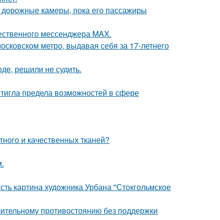
и дорожные камеры, пока его пассажиры
чественного мессенджера MAX.
осковском метро, выдавая себя за 17-летнего
де, решили не судить.
тигла предела возможностей в сфере
тного и качественных тканей?
.
есть картина художника Урбана "Стокгольмское
длительному противостоянию без поддержки