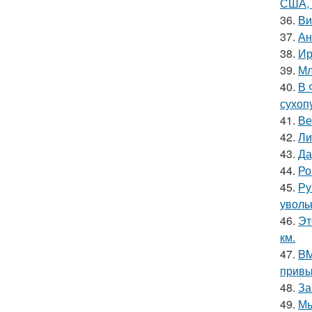
США, 
36.
Ви
37.
Ан
38.
Ир
39.
Мл
40.
В 
сухоп
41.
Ве
42.
Ли
43.
Да
44.
Ро
45.
Ру
уволь
46.
Эт
км.
47.
BM
привы
48.
За
49.
Мы