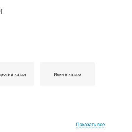
И
против китая
Иски к китаю
Показать все