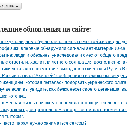
ь дальше →
ледние обновления на сайте:
ные узнали, чем обусловлена польза сельской жизни для де
рофизики впервые обнаружили сигналы антиматерии из-за 
рытие: люди и обезьяны унаследовали смех от общего предк
ные ответили, хватит ли летнего солнца для восполнения в
етики доказали присутствие выходцев из киевской Руси в Ви
 России назвал "Ахинеей" сообщения о возможном введени
о женщины, которая пыталась подорвать украинского олига
лучае если вы увидите, как белка несет своего детеныша, ва
шка котенка.
ременная жизнь слишком опередила эволюцию человека, 
 амурском судостроительном заводе состоялась торжествен
ля "Шторм".
к часто парам нужно заниматься сексом?