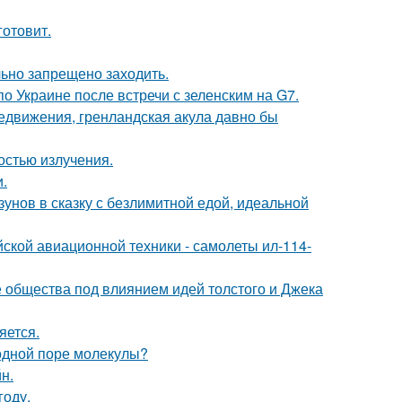
готовит.
льно запрещено заходить.
о Украине после встречи с зеленским на G7.
редвижения, гренландская акула давно бы
остью излучения.
.
зунов в сказку с безлимитной едой, идеальной
ской авиационной техники - самолеты ил-114-
е общества под влиянием идей толстого и Джека
яется.
 одной поре молекулы?
н.
году.