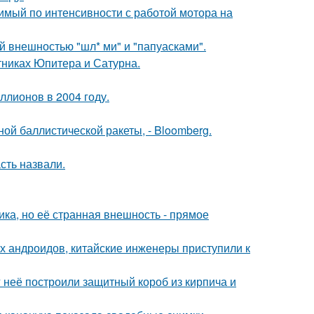
вимый по интенсивности с работой мотора на
 внешностью "шл* ми" и "папуасками".
тниках Юпитера и Сатурна.
ллионов в 2004 году.
ой баллистической ракеты, - Bloomberg.
сть назвали.
ка, но её странная внешность - прямое
х андроидов, китайские инженеры приступили к
 неё построили защитный короб из кирпича и