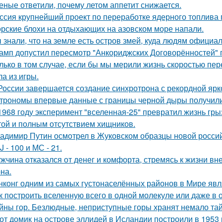
еные ответили, почему летом аппетит снижается.
ссия крупнейший проект по переработке ядерного топлива 
рские блохи на отдыхающих на азовском море напали.
 знали, что на земле есть остров змей, куда людям официа
амп допустил пересмотр "Анкориджских Договорённостей" п
лько в том случае, если бы мы мерили жизнь скоростью пе
а из игры.
России завершается создание синхротрона с рекордной ярк
трономы впервые данные с границы черной дыры получили
1968 году эксперимент "вселенная-25" превратил жизнь гры
той и полным отсутствием хищников.
адимир Путин осмотрел в Жуковском образцы новой россий
J - 100 и МС - 21.
жчина отказался от денег и комфорта, стремясь к жизни вн
на.
нконг одним из самых густонаселённых районов в Мире явл
к построить вселенную всего в одной молекуле или даже в
йны гор. Безлюдные, неприступные горы хранят немало тай
от домик на острове эллидей в Исландии построили в 1953 