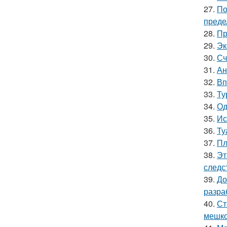
27.
По
преде
28.
Пр
29.
Эк
30.
Сч
31.
Ан
32.
Вп
33.
Ту
34.
Од
35.
Ис
36.
Ту
37.
Пл
38.
Эт
следс
39.
До
разра
40.
Ст
мешко