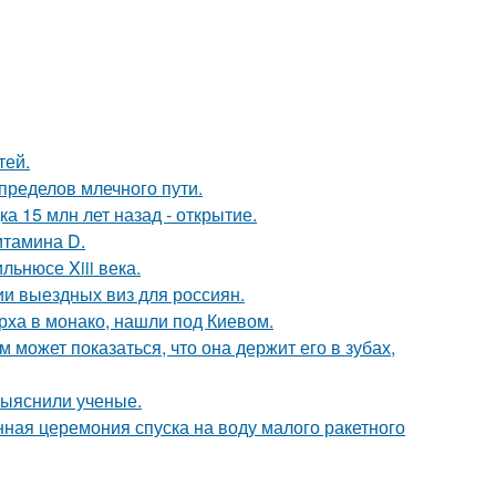
тей.
пределов млечного пути.
а 15 млн лет назад - открытие.
итамина D.
льнюсе Xiii века.
и выездных виз для россиян.
рха в монако, нашли под Киевом.
м может показаться, что она держит его в зубах,
выяснили ученые.
ная церемония спуска на воду малого ракетного