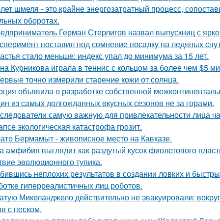
лет шмеля - это крайне энергозатратный процесс, сопоста
льных оборотах.
едприниматель Герман Стерлигов назвал выпускниц с яркой
сперимент поставил под сомнение посадку на ледяных спу
астья стало меньше: индекс упал до минимума за 15 лет.
на Курникова играла в теннис с кольцом за более чем $5 ми
ервые точно измерили старение кожи от солнца.
рция объявила о разработке собственной межконтинентальн
ин из самых долгожданных вкусных сезонов не за горами.
следователи самую важную для привлекательности лица ча
апсе экологическая катастрофа грозит.
ато Бермамыт - живописное место на Кавказе.
а амфибия выглядит как раздутый кусок фиолетового пласти
твие эволюционного тупика.
бившись неплохих результатов в создании ловких и быстры
ботке гиперреалистичных лиц роботов.
атую Микеланджело действительно не эвакуировали: вокруг
в с песком.