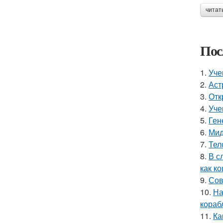
читат
Пос
1.
Уче
2.
Аст
3.
Отк
4.
Уче
5.
Ген
6.
Мид
7.
Тел
8.
В с
как ко
9.
Сов
10.
На
кораб
11.
Ка