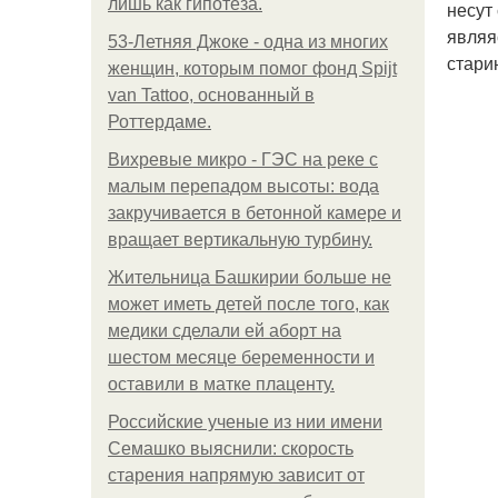
лишь как гипотеза.
несут
являя
53-Летняя Джоке - одна из многих
стари
женщин, которым помог фонд Spijt
van Tattoo, основанный в
Роттердаме.
Вихревые микро - ГЭС на реке с
малым перепадом высоты: вода
закручивается в бетонной камере и
вращает вертикальную турбину.
Жительница Башкирии больше не
может иметь детей после того, как
медики сделали ей аборт на
шестом месяце беременности и
оставили в матке плаценту.
Российские ученые из нии имени
Семашко выяснили: скорость
старения напрямую зависит от