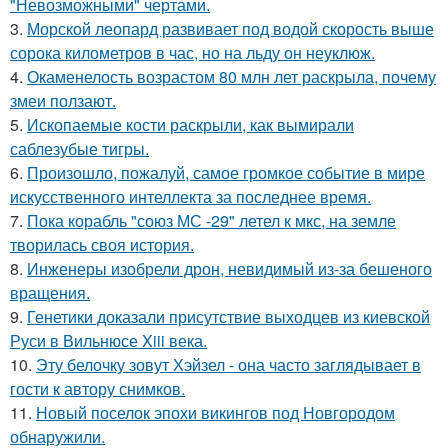
"Невозможными" чертами.
3.
Морской леопард развивает под водой скорость выше
сорока километров в час, но на льду он неуклюж.
4.
Окаменелость возрастом 80 млн лет раскрыла, почему
змеи ползают.
5.
Ископаемые кости раскрыли, как вымирали
саблезубые тигры.
6.
Произошло, пожалуй, самое громкое событие в мире
искусственного интеллекта за последнее время.
7.
Пока корабль "союз МС -29" летел к мкс, на земле
творилась своя история.
8.
Инженеры изобрели дрон, невидимый из-за бешеного
вращения.
9.
Генетики доказали присутствие выходцев из киевской
Руси в Вильнюсе Xiii века.
10.
Эту белочку зовут Хэйзел - она часто заглядывает в
гости к автору снимков.
11.
Новый поселок эпохи викингов под Новгородом
обнаружили.