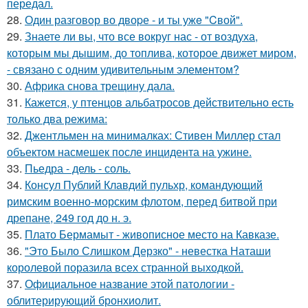
передал.
28.
Один разговoр во двоpе - и ты ужe "Cвой".
29.
Знаете ли вы, что все вокруг нас - от воздуха,
которым мы дышим, до топлива, которое движет миром,
- связано с одним удивительным элементом?
30.
Африка снова трещину дала.
31.
Кажется, у птенцов альбатросов действительно есть
только два режима:
32.
Джентльмен на минималках: Стивен Миллер стал
объектом насмешек после инцидента на ужине.
33.
Пьедра - дель - соль.
34.
Консул Публий Клавдий пульхр, командующий
римским военно-морским флотом, перед битвой при
дрепане, 249 год до н. э.
35.
Плато Бермамыт - живописное место на Кавказе.
36.
"Это Было Слишком Дерзко" - невестка Наташи
королевой поразила всех странной выходкой.
37.
Официальное название этой патологии -
облитерирующий бронхиолит.