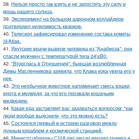
38.
Нельзя просто так взять и не запостить эту силу и
мощь нашего солнца.
39.
Эксперимент на большом адронном коллайдере
подтвердил неделимость кварков.
40.
Телескоп зафиксировал изменение состава кометы
3I/Atlas.
41.
Якутские врачи вывели человека из "Анабиоза": они
спасли мужчину с температурой тела 24\xB0.
42.
"Вторглась в Отношения": бывшая возлюбленная
Димы Масленникова заявила, что Клава кока увела его у
нее.
43.
Это необычное животное напоминает смесь кошки,
енота и медведя, за что его прозвали кошачьим
медведем.
44.
Какая еда заставляет вас задаваться вопросом: "как
люди вообще выяснили, что это можно есть?
45.
Состоялся первый в истории разговор между
лунным кораблем и космической станцией.
46.
Министр обороны США пит хегсет вводил трампа в