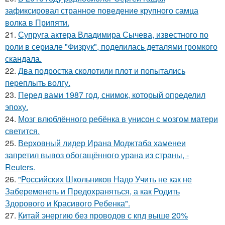
зафиксировал странное поведение крупного самца
волка в Припяти.
21.
Супруга актера Владимира Сычева, известного по
роли в сериале "Физрук", поделилась деталями громкого
скандала.
22.
Два подростка сколотили плот и попытались
переплыть волгу.
23.
Перед вами 1987 год, снимок, который определил
эпоху.
24.
Мозг влюблённого ребёнка в унисон с мозгом матери
светится.
25.
Верховный лидер Ирана Моджтаба хаменеи
запретил вывоз обогащённого урана из страны, -
Reuters.
26.
"Российских Школьников Надо Учить не как не
Забеременеть и Предохраняться, а как Родить
Здорового и Красивого Ребенка".
27.
Китай энергию без проводов с кпд выше 20%