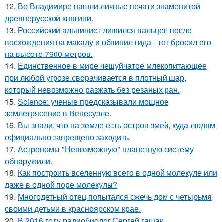
12.
Во Владимире нашли личные печати знаменитой
древнерусской княгини.
13.
Российский альпинист лишился пальцев после
восхождения на макалу и обвинил гида - тот бросил его
на высоте 7900 метров.
14.
Единственное в мире чешуйчатое млекопитающее
при любой угрозе сворачивается в плотный шар,
который невозможно разжать без резаных ран.
15.
Science: ученые предсказывали мощное
землетрясение в Венесуэле.
16.
Вы знали, что на земле есть остров змей, куда людям
официально запрещено заходить.
17.
Астрономы "Невозможную" планетную систему
обнаружили.
18.
Как построить вселенную всего в одной молекуле или
даже в одной поре молекулы?
19.
Многодетный отец попытался сжечь дом с четырьмя
своими детьми в красноярском крае.
20.
В 2016 году радиобиолог Сергей гащак