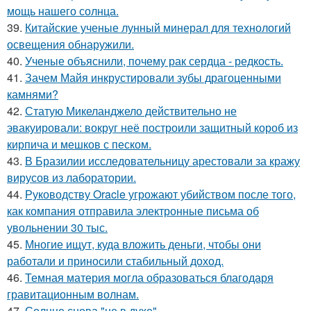
мощь нашего солнца.
39.
Китайские ученые лунный минерал для технологий
освещения обнаружили.
40.
Ученые объяснили, почему рак сердца - редкость.
41.
Зачем Майя инкрустировали зубы драгоценными
камнями?
42.
Статую Микеланджело действительно не
эвакуировали: вокруг неё построили защитный короб из
кирпича и мешков с песком.
43.
В Бразилии исследовательницу арестовали за кражу
вирусов из лаборатории.
44.
Руководству Oracle угрожают убийством после того,
как компания отправила электронные письма об
увольнении 30 тыс.
45.
Многие ищут, куда вложить деньги, чтобы они
работали и приносили стабильный доход.
46.
Темная материя могла образоваться благодаря
гравитационным волнам.
47.
Солнце снова "не в духе".