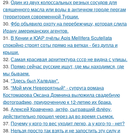
29.
Один из двух колоссальных резных сосудов для
священного масла или воды в античном городе пергам
(территория современной Турции.
30.
Фбр объявило охоту на перебежчицу, которая слила
Ирану американских агентов.
31.
В Кении и ЮАР пчёлы Apis Mellifera Scutellata
спокойно строят соты прямо на ветках - без дупла и
крыши.
32.
Самая красивая архитектура ссср не видна с улицы.
33.
Прямо сейчас русские ищут, где мы находимся, где
мы бываем.
34.
"Здесь был Халвдан".
35.
"Мой муж Невероятный" - супруга романа
Костомарова Оксана Домнина выложила свадебную
фотографию, приуроченную к 12-летию их брака.
36.
Алексей Кравченко, актёр, сыгравший флёру,
действительно прошел через ад во время съемок.
37.
Почему у кого-то вес уходит легко, а у кого-то - нет?
38.
Нельзя просто так взять и не запостить эту силу и