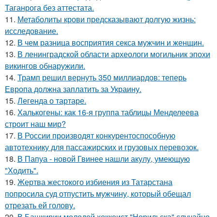
Таганрога без аттестата.
11.
Метаболиты крови предсказывают долгую жизнь:
исследование.
12.
В чем разница восприятия секса мужчин и женщин.
13.
В ленинградской области археологи могильник эпохи
викингов обнаружили.
14.
Трамп решил вернуть 350 миллиардов: теперь
Европа должна заплатить за Украину.
15.
Легенда о тартаре.
16.
Халькогены: как 16-я группа таблицы Менделеева
строит наш мир?
17.
В России производят конкурентоспособную
автотехнику для пассажирских и грузовых перевозок.
18.
В Папуа - новой Гвинее нашли акулу, умеющую
"Ходить".
19.
Жертва жестокого избиения из Татарстана
попросила суд отпустить мужчину, который обещал
отрезать ей голову.
20.
В Башкирии молодой хоккеист "Норильска" случайно