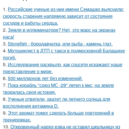
1.
Российские ученые из нии имени Семашко выяснили:
скорость старения напрямую зависит от состояния
сосудов и работы сердца.
2.
Земля в иллюминаторе? Нет, это марс на экранах
наса!
3.
Stonefish - бородавчатка, или рыба - камень (лат.
4.
Moтоциклист в ДТП с такси в подмосковной Балашихе
погиб.
5.
Исследование раскрыло, как соцсети искажают наше
представление о мире.
6.
500 миллионов лет без изменений.
7.
Пока корабль "союз МС -29" летел к мкс, на земле
творилась своя история.
8.
Ученые ответили, хватит ли летнего солнца для
восполнения витамина D.
9.
Этот аромат помог сделать больше повторений в
тренировках.
10.
Откровенный наряд едва не оставил школьницу из