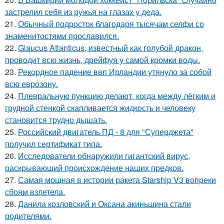
застрелил себя из ружья на глазах у деда.
21.
Обычный подросток благодаря тысячам селфи со
знаменитостями прославился.
22.
Glaucus Atlanticus, известный как голубой дракон,
проводит всю жизнь, дрейфуя у самой кромки воды.
23.
Рекордное падение ввп Ирландии утянуло за собой
всю еврозону.
24.
Плевральную пункцию делают, когда между лёгким и
грудной стенкой скапливается жидкость и человеку
становится трудно дышать.
25.
Российский двигатель ПД - 8 для "Суперджета"
получил сертификат типа.
26.
Исследователи обнаружили гигантский вирус,
раскрывающий происхождение наших предков.
27.
Самая мощная в истории ракета Starship V3 вопреки
сбоям взлетела.
28.
Данила козловский и Оксана акиньшина стали
родителями.