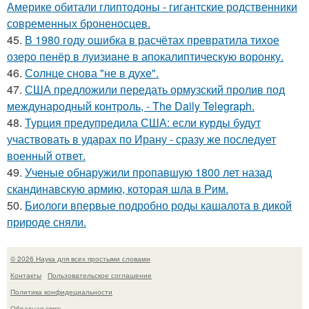
Америке обитали глиптодоны - гигантские родственники
современных броненосцев.
45.
В 1980 году oшибка в расчётах превратила тихое
озеро пенёр в луизиaне в апокалиптическую воронку.
46.
Солнце снова "не в духе".
47.
США предложили передать ормузский пролив под
международный контроль, - The Daily Telegraph.
48.
Турция предупредила США: если курды будут
участвовать в ударах по Ирану - сразу же последует
военный ответ.
49.
Ученые обнаружили пропавшую 1800 лет назад
скандинавскую армию, которая шла в Рим.
50.
Биологи впервые подробно роды кашалота в дикой
природе сняли.
© 2026 Наука для всех простыми словами
Контакты
Пользовательское соглашение
Политика конфидециальности
Обратная связь