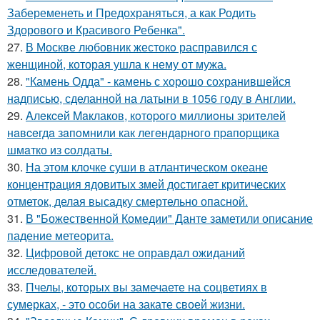
Забеременеть и Предохраняться, а как Родить
Здорового и Красивого Ребенка".
27.
В Москве любовник жестокo расправился с
женщиной, которая ушла к нему от мужа.
28.
"Камень Одда" - камень с хорошо сохранившейся
надписью, сделанной на латыни в 1056 году в Англии.
29.
Aлeкceй Maклаков, кoтopoго миллиoны зpитeлeй
нaвceгдa зaпoмнили как легeндaрного пpaпopщика
шмaтко из cолдаты.
30.
На этом клочке суши в атлантическом океане
концентрация ядовитых змей достигает критических
отметок, делая высадку смертельно опасной.
31.
В "Божественной Комедии" Данте заметили описание
падение метеорита.
32.
Цифровой детокс не оправдал ожиданий
исследователей.
33.
Пчелы, которых вы замечаете на соцветиях в
сумерках, - это особи на закате своей жизни.