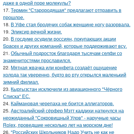
даже в одной поре молекулы?
17.
Термин "Старородящая" предлагают отправить в
прошлое.
18.
В Уфе стая бродячих собак женщине ногу разорвала.
19.
Эликсир вечной жизни.
20.
В госдуме осудили россиян, покупающих акции
Spacex и других компаний, которые поддерживают всу.
21.
Обычный подросток благодаря тысячам селфи со
знаменитостями прославился.
22.
Мятная жвачка или конфета создаёт ощущение
холода так уверенно, будто во рту открылся маленький
зимний филиал.
23.
Кыргызстан исключили из авиационного "Чёрного
Списка" ЕС.
24.
Каймановая черепаха не боится аллигаторов.
25.
Австралийский сёрфер Мэтт каддихи наткнулся на
неожиданный "Сокровищный Улов" - наручные часы
Rolex, проведшие несколько лет на морском дне!
26.
"Российских Школьников Надо Учить не как не