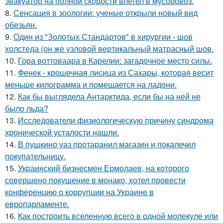
эвакуатор на полной скорости влетел в мусоровоз.
8.
Сенсация в зоологии: ученые открыли новый вид
обезьян.
9.
Один из "Золотых Стандартов" в хирургии - шов
холстеда (он же узловой вертикальный матрасный шов.
10.
Гора воттоваара в Карелии: загадочное место силы.
11.
Фенек - крошечная лисица из Сахары, которая весит
меньше килограмма и помещается на ладони.
12.
Как бы выглядела Антарктида, если бы на ней не
было льда?
13.
Исследователи физиологическую причину синдрома
хронической усталости нашли.
14.
В пушкино уаз протаранил магазин и покалечил
покупательницу.
15.
Украинский бизнесмен Ермолаев, на которого
совершено покушение в монако, хотел провести
конференцию о коррупции на Украине в
европарламенте.
16.
Как построить вселенную всего в одной молекуле или