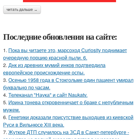
читать дальше →
Последние обновления на сайте:
1.
Пока вы читаете это, марсоход Curiosity поднимает
очередную порцию красной пыли. 6.
2.
Днк из древних мумий инков подтвердила
европейское происхождение оспы.
3.
Осенью 1958 года в Стокгольме один пациент умирал
буквально по часам.
4.
Телеканал "Наука" и сайт Naukatv.
5.
Ирина тонева откровенничает о браке с непубличным
мужем.
6.
Генетики доказали присутствие выходцев из киевской
Руси в Вильнюсе Xiii века.
7.
Жуткое ДТП случилось на ЗСД в Санкт-петербурге -