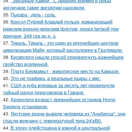
34.
"Звездные Камни". С древних времен в реках
англичане такие звездочки находили.
35.
Пьедра - дель - соль.
36.
Консул Публий Клавдий пульхр, командующий
римским военно-морским флотом, перед битвой при
дрепане, 249 год до н. э.
37.
Тикаль. Тикаль - это один из крупнейших центров
цивилизации Майя, который расположен в Гватемале.
38.
Космологи нашли способ опровергнуть важнейшее
свойство вселенной.
39.
Плато Бермамыт - живописное место на Кавказе.
40.
Это не графика, а реальные кадры с мкс.
41.
США и куба впервые за десять лет провернули
тайный раунд переговоров в Гаване.
42.
Археологи возраст древнейших останков Homo
Sapiens установили.
43.
Якутские врачи вывели человека из "Анабиоза": они
спасли мужчину с температурой тела 24\xB0.
44.
В эпоху плейстоцена в южной и центральной