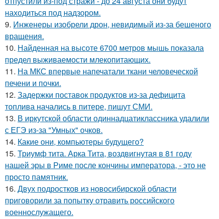
отпустили из-под стражи - до 24 августа они будут
находиться под надзором.
9.
Инженеры изобрели дрон, невидимый из-за бешеного
вращения.
10.
Найденная на высоте 6700 метров мышь показала
предел выживаемости млекопитающих.
11.
На МКС впервые напечатали ткани человеческой
печени и почки.
12.
Задержки поставок продуктов из-за дефицита
топлива начались в питере, пишут СМИ.
13.
В иркутской области одиннадцатиклассника удалили
с ЕГЭ из-за "Умных" очков.
14.
Какие они, компьютеры будущего?
15.
Триумф тита. Арка Тита, воздвигнутая в 81 году
нашей эры в Риме после кончины императора, - это не
просто памятник.
16.
Двух подростков из новосибирской области
приговорили за попытку отравить российского
военнослужащего.