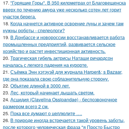
17.
"Горящие Горы". В 350 километрах от Благовещенска
вверх по течению амура уже несколько сотен лет горит
участок берега.
18.
Когда начнется активное освоение луны и зачем там
нужны роботы - спелеологи?
19.
В Донбассе и новороссии восстанавливается работа
промышленных предприятий, развивается сельское
хозяйство и растет инвестиционная активность.
20.
Трагическая гибель актрисы Наташи ричардсон
началась с легкого падения на курорте.
21.
Съёмка Энн хэтэуэй для журнала Harper&; s Bazaar,
где она показала свою соблазнительную сторону.
22.
Объятие длиной в 3000 лет.
23.
Лес, который начинает дышать светом.
24.
Асцидия (Clavelina Ossipandae) - беспозвоночное
размером всего 2 см.
25.
Пока все думают о целлюлите ….
26.
В природе иногда встречается такой уровень заботы,
после которого человеческая фраза "я Просто Быстро