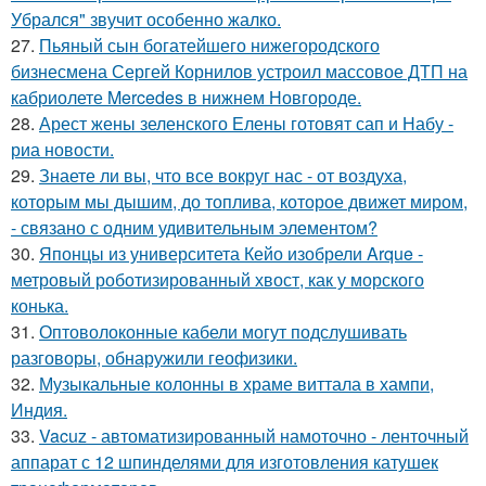
Убрался" звучит особенно жалко.
27.
Пьяный сын богатейшего нижегородского
бизнесмена Сергей Корнилов устроил массовое ДТП на
кабриолете Mercedes в нижнем Новгороде.
28.
Арест жены зеленского Елены готовят сап и Набу -
риа новости.
29.
Знаете ли вы, что все вокруг нас - от воздуха,
которым мы дышим, до топлива, которое движет миром,
- связано с одним удивительным элементом?
30.
Японцы из университета Кейо изобрели Arque -
метровый роботизированный хвост, как у морского
конька.
31.
Оптоволоконные кабели могут подслушивать
разговоры, обнаружили геофизики.
32.
Музыкальные колонны в храме виттала в хампи,
Индия.
33.
Vacuz - автоматизированный намоточно - ленточный
аппарат с 12 шпинделями для изготовления катушек