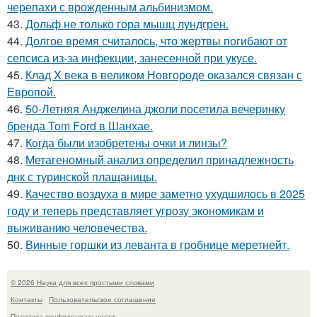
черепахи с врожденным альбинизмом.
43.
Дольф не только гора мышц лундгрен.
44.
Долгое время считалось, что жертвы погибают от
сепсиса из-за инфекции, занесенной при укусе.
45.
Клад X века в великом Новгороде оказался связан с
Европой.
46.
50-Летняя Анджелина джоли посетила вечеринку
бренда Tom Ford в Шанхае.
47.
Когда были изобретены очки и линзы?
48.
Метагеномный анализ определил принадлежность
днк с туринской плащаницы.
49.
Качество воздуха в мире заметно ухудшилось в 2025
году и теперь представляет угрозу экономикам и
выживанию человечества.
50.
Винные горшки из леванта в гробнице меретнейт.
© 2026 Наука для всех простыми словами
Контакты
Пользовательское соглашение
Политика конфидециальности