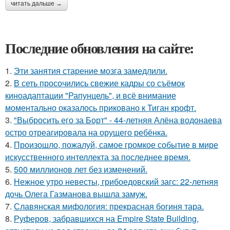
читать дальше →
Последние обновления на сайте:
1.
Эти занятия старение мозга замедлили.
2.
В сеть просочились свежие кадры со съёмок
киноадаптации "Рапунцель", и всё внимание
моментально оказалось приковано к Тиган крофт.
3.
"Выбросить его за Борт" - 44-летняя Алёна водонаева
остро отреагировала на орущего ребёнка.
4.
Произошло, пожалуй, самое громкое событие в мире
искусственного интеллекта за последнее время.
5.
500 миллионов лет без изменений.
6.
Нежное утро невесты, грибоедовский загс: 22-летняя
дочь Олега Газманова вышла замуж.
7.
Славянская мифология: прекрасная богиня тара.
8.
Руферов, забравшихся на Empire State Building,