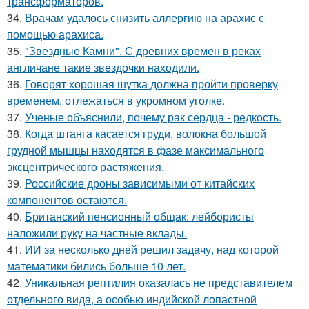
трансформаторов.
34.
Врачам удалось снизить аллергию на арахис с
помощью арахиса.
35.
"Звездные Камни". С древних времен в реках
англичане такие звездочки находили.
36.
Говорят хорошая шутка должна пройти проверку
временем, отлежаться в укромном уголке.
37.
Ученые объяснили, почему рак сердца - редкость.
38.
Когда штанга касается груди, волокна большой
грудной мышцы находятся в фазе максимального
эксцентрического растяжения.
39.
Российские дроны зависимыми от китайских
компонентов остаются.
40.
Британский пенсионный общак: лейбористы
наложили руку на частные вклады.
41.
ИИ за несколько дней решил задачу, над которой
математики бились больше 10 лет.
42.
Уникальная рептилия оказалась не представителем
отдельного вида, а особью индийской лопастной