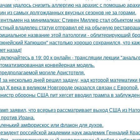
ачам удалось снизить аллергию на арахис с помощью арахи
ин из самых долгожданных вкусных сезонов не за горами.
ентльмен на минималках: Стивен Миллер стал объектом на
стный владелец статуи отправил её на обычную реставрацию
ициальное название этой патологии - облитерирующий бро
ркнейский Капюшон" настолько хорошо сохранился, что кажет
ет назад!
дключайтесь в 19: 00 к онлайн - трансляции лекции "анальге
томатизированная конвейерная модель.
предполагаемой могиле Аристотеля.
 за несколько дней решил задачу, над которой математики 
ад X века в великом Новгороде оказался связан с Европой.
нистр обороны США пит хегсет вводил трампа в заблуждени
амп заявил, что всерьез рассматривает выход США из Нато
 против Ирана.
ленький амфорискос или флакон для духов.
езидент российской академии наук академик Геннадий Крас
lter - экспериментальный экспедиционный робот с гибрид