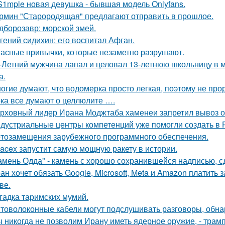
S1mple новая девушка - бывшая модель Onlyfans.
рмин "Старородящая" предлагают отправить в прошлое.
дборозавр: морской змей.
гений сидихин: его воспитал Афган.
асные привычки, которые незаметно разрушают.
-Летний мужчина лапал и целовал 13-летнюю школьницу в м
а.
огие думают, что водомерка просто легкая, поэтому не про
ка все думают о целлюлите ….
рховный лидер Ирана Моджтаба хаменеи запретил вывоз обо
дустриальные центры компетенций уже помогли создать в 
тозамещения зарубежного программного обеспечения.
acex запустит самую мощную ракету в истории.
амень Одда" - камень с хорошо сохранившейся надписью, сд
ан хочет обязать Google, Microsoft, Meta и Amazon платить 
ве.
гадка таримских мумий.
товолоконные кабели могут подслушивать разговоры, обна
 никогда не позволим Ирану иметь ядерное оружие, - трамп