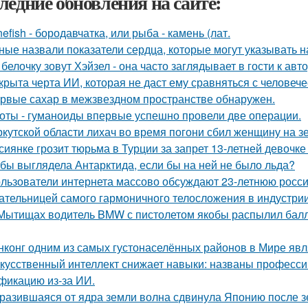
ледние обновления на сайте:
nefish - бородавчатка, или рыба - камень (лат.
ные назвали показатели сердца, которые могут указывать н
 белочку зовут Хэйзел - она часто заглядывает в гости к авт
крыта черта ИИ, которая не даст ему сравняться с человеч
рвые сахар в межзвездном пространстве обнаружен.
оты - гуманоиды впервые успешно провели две операции.
ркутской области лихач во время погони сбил женщину на зе
сиянке грозит тюрьма в Турции за запрет 13-летней девочке
 бы выглядела Антарктида, если бы на ней не было льда?
льзователи интернета массово обсуждают 23-летнюю росси
ательницей самого гармоничного телосложения в индустрии
Мытищах водитель BMW с пистолетом якобы распылил балло
нконг одним из самых густонаселённых районов в Мире явл
кусственный интеллект снижает навыки: названы професси
фикацию из-за ИИ.
разившаяся от ядра земли волна сдвинула Японию после зе