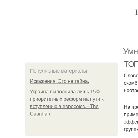
Умн
ТОП
Популярные материалы
Слово
Искажения. Это не тайна.
скомб
ноотр
Украина выполнила лишь 15%
приоритетных реформ на пути к
На пр
вступлению в евросоюз, - The
приме
Guardian.
эффек
групп