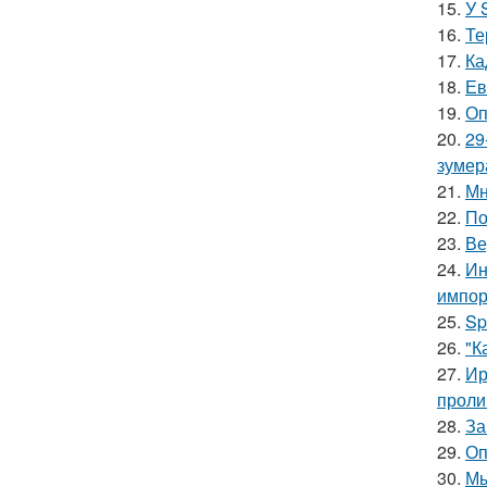
15.
У 
16.
Те
17.
Ка
18.
Ев
19.
Оп
20.
29
зумер
21.
Мн
22.
По
23.
Ве
24.
Ин
импор
25.
Sp
26.
"К
27.
Ир
проли
28.
За
29.
Оп
30.
Мы