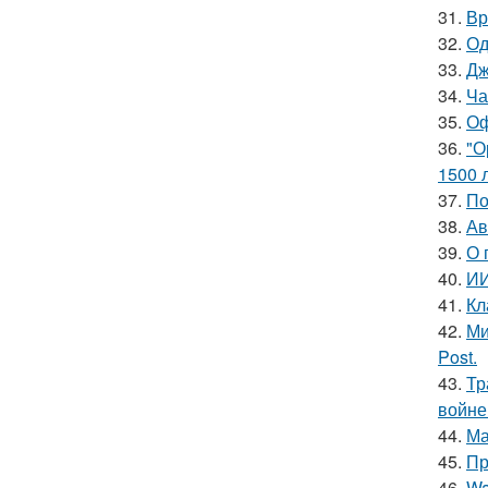
31.
Вр
32.
Од
33.
Дж
34.
Ча
35.
Оф
36.
"О
1500 л
37.
По
38.
Ав
39.
О 
40.
ИИ
41.
Кл
42.
Ми
Post.
43.
Тр
войне
44.
Ма
45.
Пр
46.
Wa