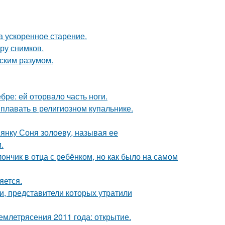
а ускоренное старение.
ору снимков.
еским разумом.
бре: ей оторвало часть ноги.
 плавать в религиозном купальнике.
янку Соня золоеву, называя ее
.
нчик в отца с ребёнком, но как было на самом
яется.
и, представители которых утратили
млетрясения 2011 года: открытие.