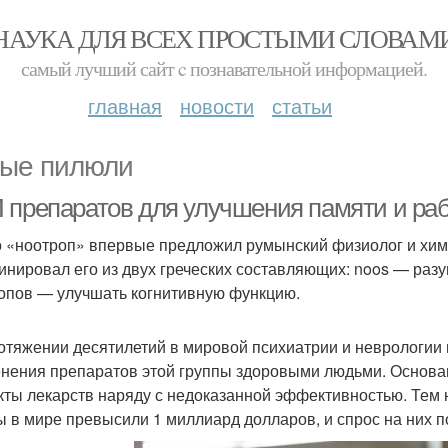
НАУКА ДЛЯ ВСЕХ ПРОСТЫМИ СЛОВАМ
самый лучший сайт c познавательной информацией.
главная
новости
статьи
ые пилюли
 препаратов для улучшения памяти и ра
 «ноотроп» впервые предложил румынский физиолог и химик
инировал его из двух греческих составляющих: noos — разу
опов — улучшать когнитивную функцию.
отяжении десятилетий в мировой психиатрии и неврологии 
нения препаратов этой группы здоровыми людьми. Основа
ты лекарств наряду с недоказанной эффективностью. Тем н
ы в мире превысили 1 миллиард долларов, и спрос на них п