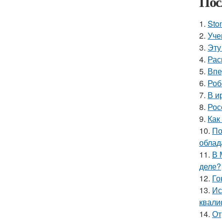
Пос
1.
Sto
2.
Уче
3.
Эту
4.
Рас
5.
Впе
6.
Роб
7.
В и
8.
Рос
9.
Как
10.
По
облад
11.
В 
деле?
12.
Го
13.
Ис
квали
14.
От