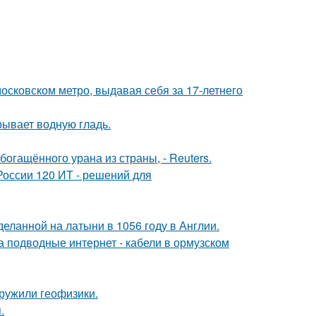
осковском метро, выдавая себя за 17-летнего
рывает водную гладь.
гащённого урана из страны, - Reuters.
России 120 ИТ - решений для
еланной на латыни в 1056 году в Англии.
за подводные интернет - кабели в ормузском
ружили геофизики.
.