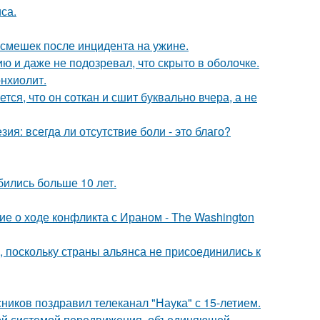
са.
смешек после инцидента на ужине.
 и даже не подозревал, что скрыто в оболочке.
нхиолит.
ся, что он соткан и сшит буквально вчера, а не
зия: всегда ли отсутствие боли - это благо?
бились больше 10 лет.
е о ходе конфликта с Ираном - The Washington
, поскольку страны альянса не присоединились к
ников поздравил телеканал "Наука" с 15-летием.
ной системой передвижения, объединяющей