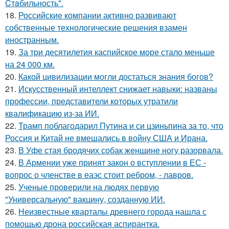
Cтaбильность".
18.
Российские компании активно развивают
собственные технологические решения взамен
иностранным.
19.
За три десятилетия каспийское море стало меньше
на 24 000 км.
20.
Какой цивилизации могли достаться знания богов?
21.
Искусственный интеллект снижает навыки: названы
профессии, представители которых утратили
квалификацию из-за ИИ.
22.
Трамп поблагодарил Путина и си цзиньпина за то, что
Россия и Китай не вмешались в войну США и Ирана.
23.
В Уфе стая бродячих собак женщине ногу разорвала.
24.
В Армении уже принят закон о вступлении в ЕС -
вопрос о членстве в еаэс стоит ребром, - лавров.
25.
Ученые проверили на людях первую
"Универсальную" вакцину, созданную ИИ.
26.
Неизвестные кварталы древнего города нашла с
помощью дрона российская аспирантка.