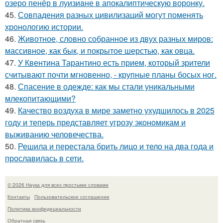
озеро пенёр в луизиaне в апокалиптическую воронку.
45.
Совпадения разных цивилизаций могут поменять
хронологию истории.
46.
Животное, словно собранное из двух разных миров:
массивное, как бык, и покрытое шерстью, как овца.
47.
У Квентина Тарантино есть прием, который зрители
считывают почти мгновенно, - крупные планы босых ног.
48.
Спасение в одежде: как мы стали уникальными
млекопитающими?
49.
Качество воздуха в мире заметно ухудшилось в 2025
году и теперь представляет угрозу экономикам и
выживанию человечества.
50.
Решила и перестала брить лицо и тело на два года и
прославилась в сети.
© 2026 Наука для всех простыми словами
Контакты
Пользовательское соглашение
Политика конфидециальности
Обратная связь