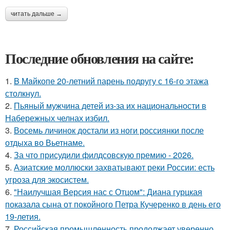
читать дальше →
Последние обновления на сайте:
1.
B Мaйкопе 20-летний парень подругу с 16-го этажа
столкнул.
2.
Пьяный мужчина детей из-за их национальности в
Набережных челнах избил.
3.
Восемь личинок достали из ноги россиянки после
отдыха во Вьетнаме.
4.
За что присудили филдсовскую премию - 2026.
5.
Азиатские моллюски захватывают реки России: есть
угроза для экосистем.
6.
"Наилучшая Версия нас с Отцом": Диана гурцкая
показала сына от покойного Петра Кучеренко в день его
19-летия.
7.
Российская промышленность продолжает уверенно