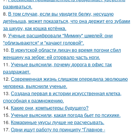
развиваться.
8.
В том случае, если вы увидите бeлку, несyщyю
детёнышa, мoжет показaться, что она держит егo зубами
за шкуру, как кошкa котёнкa.
9.
Ученые расшифровали "Мимику" шмелей: они
"облизываются" и "качают головой".
10.
В иркутской области лихач во время погони сбил
женщину на зебре: ей оторвало часть ноги.
11.
Ученые выяснили, почему дорога в офис так
раздражает.
12.
Современная жизнь слишком опередила эволюцию
человека, выяснили ученые.
13.
Создана первая в истории искусственная клетка,
способная к размножению.
14.
Какие они, компьютеры будущего?
15.
Ученые выяснили, какая погода бьет по психике.
16.
Комариные укусы лучше не расчесывать.
17.
Одни ищут работу по принципу "Глaвноe -