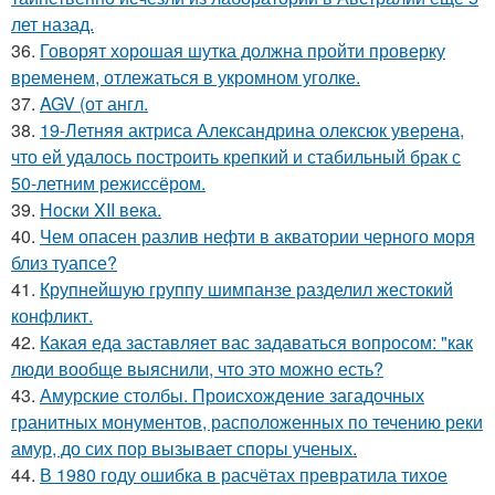
лет назад.
36.
Говорят хорошая шутка должна пройти проверку
временем, отлежаться в укромном уголке.
37.
AGV (от англ.
38.
19-Летняя актриса Александрина олексюк уверена,
что ей удалось построить крепкий и стабильный брак с
50-летним режиссёром.
39.
Носки XII века.
40.
Чем опасен разлив нефти в акватории черного моря
близ туапсе?
41.
Крупнейшую группу шимпанзе разделил жестокий
конфликт.
42.
Какая еда заставляет вас задаваться вопросом: "как
люди вообще выяснили, что это можно есть?
43.
Амурские столбы. Происхождение загадочных
гранитных монументов, расположенных по течению реки
амур, до сих пор вызывает споры ученых.
44.
В 1980 году oшибка в расчётах превратила тихое