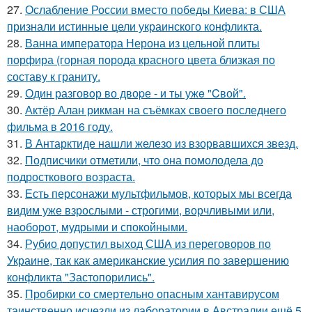
27.
Ослабление России вместо победы Киева: в США
признали истинные цели украинского конфликта.
28.
Ванна императора Нерона из цельной плиты
порфира (горная порода красного цвета близкая по
составу к граниту.
29.
Один разговoр во двоpе - и ты ужe "Cвой".
30.
Актёр Алан рикман на съёмках своего последнего
фильма в 2016 году.
31.
В Антарктиде нашли железо из взорвавшихся звезд.
32.
Подписчики отметили, что она помолодела до
подросткового возраста.
33.
Есть персонажи мультфильмов, которых мы всегда
видим уже взрослыми - строгими, ворчливыми или,
наоборот, мудрыми и спокойными.
34.
Рубио допустил выход США из переговоров по
Украине, так как американские усилия по завершению
конфликта "Застопорились".
35.
Пробирки со смертельно опасным хантавирусом
таинственно исчезли из лаборатории в Австралии ещё 5