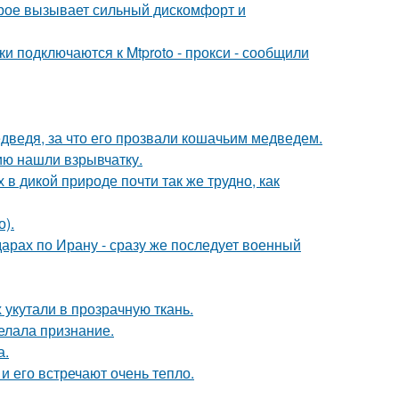
орое вызывает сильный дискомфорт и
и подключаются к Mtproto - прокси - сообщили
дведя, за что его прозвали кошачьим медведем.
ию нашли взрывчатку.
 в дикой природе почти так же трудно, как
).
арах по Ирану - сразу же последует военный
х укутали в прозрачную ткань.
елала признание.
а.
и его встречают очень тепло.