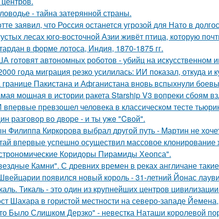
 центров.
ловодье - тайна затерянной страны.
тте заявил, что Россия останется угрозой для Нато в долго
густых лесах юго-восточной Азии живёт птица, которую поч
тардан в форме лотоса, Индия, 1870-1875 гг.
А готовят автономных роботов - убийц на искусственном и
2000 года миграция резко усилилась: ИИ показал, откуда и к
 границе Пакистана и Афганистана вновь вспыхнули боевы
мая мощная в истории ракета Starship V3 вопреки сбоям вз
 впервые превзошел человека в классическом тесте тьюрин
ин разговoр во двоpе - и ты ужe "Cвой".
н Филиппa Киркоровa выбрал другой путь - Mартин не хочет
тай впервые успешно осуществил массовое клонирование 
строномические Коридоры Пирамиды Хеопса".
вездные Камни". С древних времен в реках англичане такие
Швейцарии появился новый король - 31-летний Йонас лаув
каль. Тикаль - это один из крупнейших центров цивилизаци
ст Шахара в гористой местности на северо-западе Йемена, п
то Было Слишком Дерзко" - невестка Наташи королевой пор