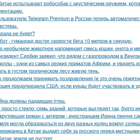
Китае испытывают робособак с акустическим оружием, кот
иентацию.
льзователи Telegram Premium в России теперь автоматическ
тестеры.
рада не будет?
бот - гуманоид достиг скорости бега 10 метров в секунду.
о необычное животное напоминает смесь кошки, енота и ме
езидент Сербии заявил, что рядом с газопроводом в Венгр
иллы - одни из самых редких приматов Африки, и увидеть их
ать в густом тропическом лесу живую тень.
 продолжаем принимать поздравления (и это очень приятно
рция предупредила США: если курды будут участвовать в уд
йна долины падающих птиц.
 просто стекло: семь зданий, которые выглядят так, будто и
крутившая роман с актером - иностранцем Ирина пинчук сд
мля могла образоваться из двух разных колец вокруг солнц
ериканец в Китае выдает себя за русского перед местными 
Китае земля не пустует.