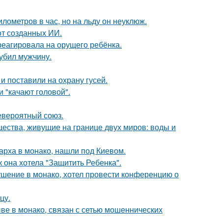
лометров в час, но на льду он неуклюж.
от созданных ИИ.
треагировала на орущего ребёнка.
 убил мужчину.
и поставили на охрану гусей.
 "качают головой".
евероятный союз.
щества, живущие на границе двух миров: воды и
арха в монако, нашли под Киевом.
 она хотела "Защитить Ребенка".
ушение в монако, хотел провести конференцию о
цу.
ыве в монако, связан с сетью мошеннических