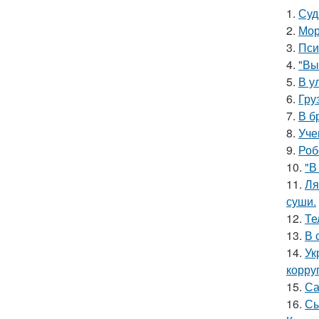
1.
Суд
2.
Мор
3.
Пси
4.
"Вы
5.
В у
6.
Гру
7.
В б
8.
Уче
9.
Роб
10.
"В
11.
Ля
суши.
12.
Те
13.
В 
14.
Ук
корру
15.
Са
16.
Сы