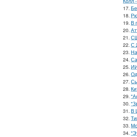
Колл -
17.
Бе
18.
Рю
19.
В 
20.
Ат
21.
СШ
22.
С 
23.
На
24.
Са
25.
ИИ
26.
Од
27.
Сы
28.
Ки
29.
"А
30.
"З
31.
В 
32.
Ти
33.
Мо
34.
"Э