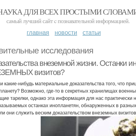
НАУКА ДЛЯ ВСЕХ ПРОСТЫМИ СЛОВАМ
самый лучший сайт c познавательной информацией.
главная
новости
статьи
вительные исследования
азательства внеземной жизни. Останки ин
ЗЕМНЫХ визитов?
ли какие-нибудь материальные доказательства того, что п
планету? Возможно, где-то в секретных хранилищах военн
щие тарелки, однако эта информация для нас практически 
 называемых останках инопланетян, обнаруженных в разных
 ли они служить веским доказательством внеземных визито