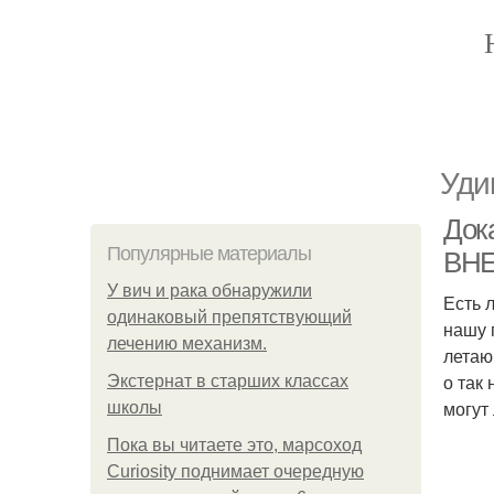
Уди
Док
Популярные материалы
ВНЕ
У вич и рака обнаружили
Есть 
одинаковый препятствующий
нашу 
лечению механизм.
летаю
о так
Экстернат в старших классах
могут
школы
Пока вы читаете это, марсоход
Curiosity поднимает очередную