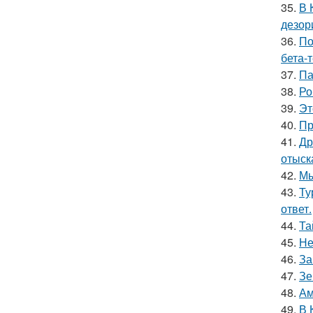
35.
В 
дезор
36.
По
бета-
37.
Па
38.
Ро
39.
Эт
40.
Пр
41.
Др
отыск
42.
Мы
43.
Ту
ответ.
44.
Та
45.
Не
46.
За
47.
Зе
48.
Ам
49.
В 