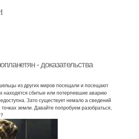
И
опланетян - доказательства
ришельцы из других миров посещали и посещают
ых находятся сбитые или потерпевшие аварию
недоступна. Зато существует немало а сведений
 точках земли. Давайте попробуем разобраться,
в?