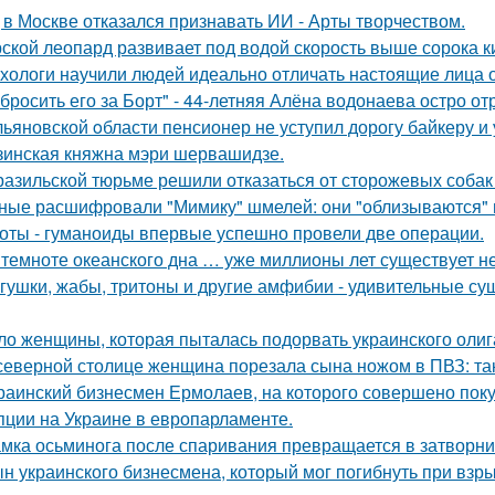
 в Москве отказался признавать ИИ - Арты творчеством.
ской леопард развивает под водой скорость выше сорока ки
хологи научили людей идеально отличать настоящие лица 
бросить его за Борт" - 44-летняя Алёна водонаева остро о
льяновской oбласти пенсионер не уступил дорогу байкеру и
зинская княжна мэри шервашидзе.
разильской тюрьме решили отказаться от сторожевых собак 
ные расшифровали "Мимику" шмелей: они "облизываются" и
оты - гуманоиды впервые успешно провели две операции.
 темноте океанского дна … уже миллионы лет существует н
гушки, жабы, тритоны и другие амфибии - удивительные су
ло женщины, которая пыталась подорвать украинского олиг
северной столице женщина порезала сына ножом в ПВЗ: так
раинский бизнесмен Ермолаев, на которого совершено пок
пции на Украине в европарламенте.
мка осьминога после спаривания превращается в затворни
н украинского бизнесмена, который мог погибнуть при взр