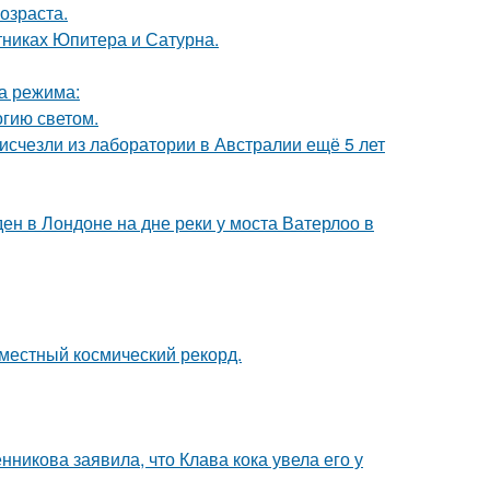
озраста.
тниках Юпитера и Сатурна.
ва режима:
гию светом.
счезли из лаборатории в Австралии ещё 5 лет
н в Лондоне на дне реки у моста Ватерлоо в
местный космический рекорд.
икова заявила, что Клава кока увела его у