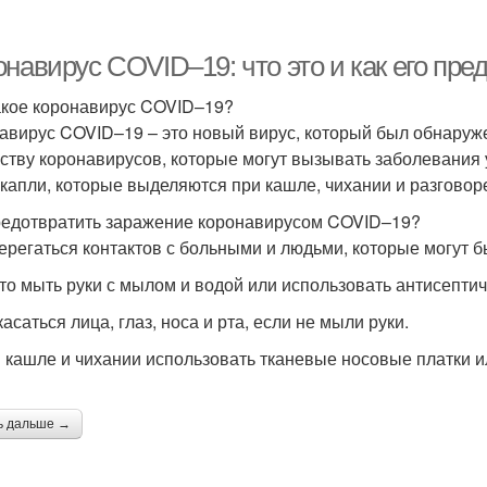
навирус COVID–19: что это и как его пре
акое коронавирус COVID–19?
авирус COVID–19 – это новый вирус, который был обнаружен
ству коронавирусов, которые могут вызывать заболевания 
 капли, которые выделяются при кашле, чихании и разговор
редотвратить заражение коронавирусом COVID–19?
терегаться контактов с больными и людьми, которые могут 
сто мыть руки с мылом и водой или использовать антисептич
касаться лица, глаз, носа и рта, если не мыли руки.
и кашле и чихании использовать тканевые носовые платки ил
ь дальше →