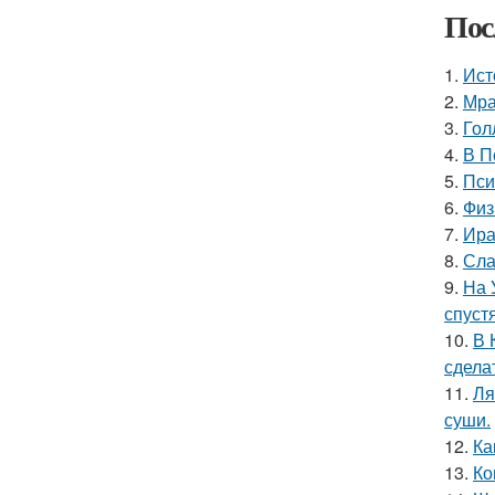
Пос
1.
Ист
2.
Мра
3.
Гол
4.
В П
5.
Пси
6.
Физ
7.
Ира
8.
Сла
9.
На 
спуст
10.
В 
сдела
11.
Ля
суши.
12.
Ка
13.
Ко