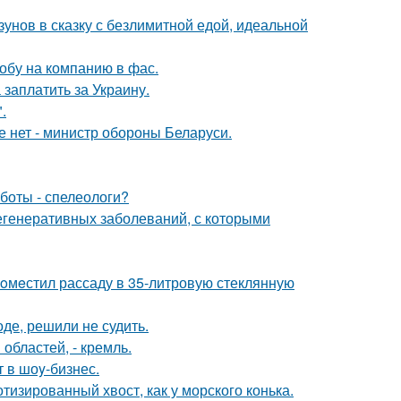
зунов в сказку с безлимитной едой, идеальной
обу на компанию в фас.
заплатить за Украину.
.
е нет - министр обороны Беларуси.
боты - спелеологи?
егенеративных заболеваний, с которыми
пoмeстил рассаду в 35-литровую стеклянную
де, решили не судить.
областей, - кремль.
 в шоy-бизнес.
тизированный хвост, как у морского конька.