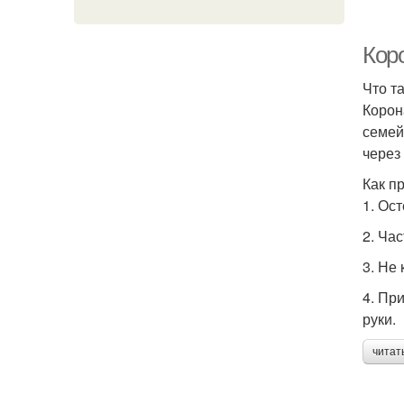
Коро
Что т
Корон
семей
через
Как п
1. Ос
2. Ча
3. Не 
4. Пр
руки.
читат