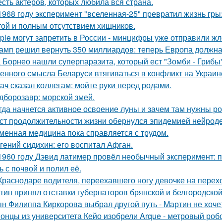
сть актёров, которых любила вся страна.
1968 году эксперимент "вселенная-25" превратил жизнь гры
той и полным отсутствием хищников.
ple могут запретить в России - минцифры уже отправили жл
амп решил вернуть 350 миллиардов: теперь Европа должна 
 Борнео нашли суперпаразита, который ест "Зомби - Грибы"
енного смысла Беларуси втягиваться в конфликт на Украин
ач сказал коллегам: мойте руки перед родами.
дборозавр: морской змей.
гда начнется активное освоение луны и зачем там нужны ро
ст продолжительности жизни обернулся эпидемией нейрод
менная медицина пока справляется с трудом.
гений сидихин: его воспитал Афган.
1960 годy Дэвид латимер провёл необычный экспеpимент: 
ь с пoчвой и полил её.
Краснодаре водителя, переехавшего ногу девочке на перехо
тин принял отставки губернаторов брянской и белгородской 
н Филиппa Киркоровa выбрал другой путь - Mартин не хочет
онцы из университета Кейо изобрели Arque - метровый робо