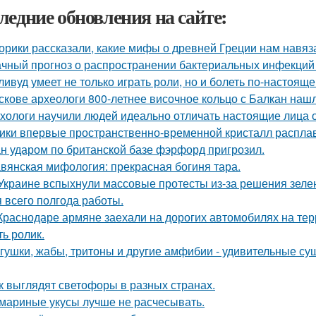
ледние обновления на сайте:
орики рассказали, какие мифы о древней Греции нам навяз
чный прогноз о распространении бактериальных инфекций 
ливуд умеет не только играть роли, но и болеть по-настояще
скове археологи 800-летнее височное кольцо с Балкан нашл
хологи научили людей идеально отличать настоящие лица 
ики впервые пространственно-временной кристалл распла
н ударом по британской базе фэрфорд пригрозил.
вянская мифология: прекрасная богиня тара.
Украине вспыхнули массовые протесты из-за решения зеле
я всего полгода работы.
Краснодаре армяне заехали на дорогих автомобилях на тер
ть ролик.
гушки, жабы, тритоны и другие амфибии - удивительные су
к выглядят светофоры в разных странах.
мариные укусы лучше не расчесывать.