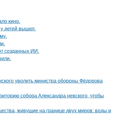
ало кино.
у детей вышел.
му.
и.
от созданных ИИ.
вили.
нского уволить министра обороны Фёдорова
риторию собора Александра невского, чтобы
щества, живущие на границе двух миров: воды и