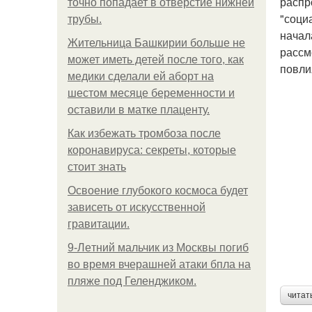
распр
точно попадает в отверстие нижней
"соци
трубы.
начал
Жительница Башкирии больше не
рассм
может иметь детей после того, как
повли
медики сделали ей аборт на
шестом месяце беременности и
оставили в матке плаценту.
Как избежать тромбоза после
коронавируса: секреты, которые
стоит знать
Освоение глубокого космоса будет
зависеть от искусственной
гравитации.
9-Лeтний мaльчик из Москвы погиб
во время вчерашней атаки бпла на
пляже под Геленджиком.
читат