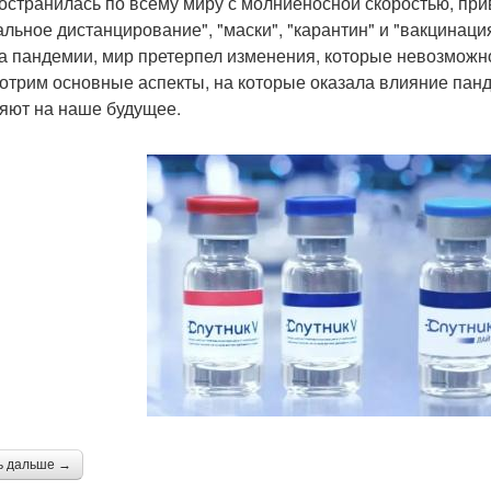
остранилась по всему миру с молниеносной скоростью, прив
альное дистанцирование", "маски", "карантин" и "вакцинаци
а пандемии, мир претерпел изменения, которые невозможно
отрим основные аспекты, на которые оказала влияние панд
яют на наше будущее.
ь дальше →