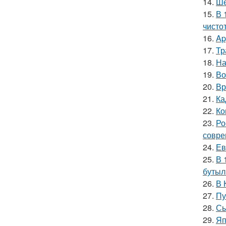
14.
Ше
15.
В 
чисто
16.
Ap
17.
Тр
18.
На
19.
Во
20.
Вр
21.
Ка
22.
Ко
23.
Ро
совре
24.
Ев
25.
В 
бутыл
26.
В 
27.
Пу
28.
Сы
29.
Яп