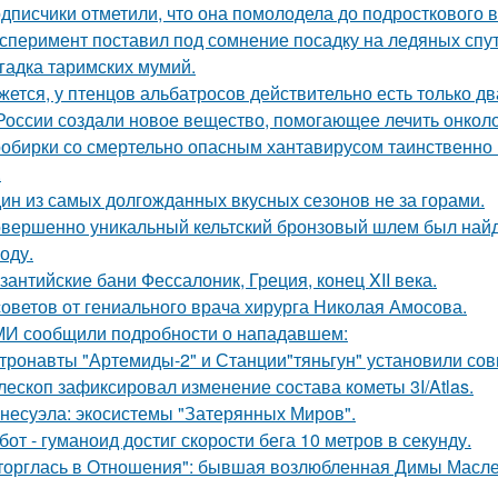
дписчики отметили, что она помолодела до подросткового в
сперимент поставил под сомнение посадку на ледяных спу
гадка таримских мумий.
жется, у птенцов альбатросов действительно есть только д
России создали новое вещество, помогающее лечить онколо
обирки со смертельно опасным хантавирусом таинственно и
.
ин из самых долгожданных вкусных сезонов не за горами.
вершенно уникальный кельтский бронзовый шлем был найде
оду.
зантийские бани Фессалоник, Греция, конец XII века.
советов от гениального врача хирурга Николая Амосова.
И сообщили подробности о нападавшем:
тронавты "Артемиды-2" и Станции"тяньгун" установили сов
лескоп зафиксировал изменение состава кометы 3I/Atlas.
несуэла: экосистемы "Затерянных Миров".
бот - гуманоид достиг скорости бега 10 метров в секунду.
торглась в Отношения": бывшая возлюбленная Димы Масленн