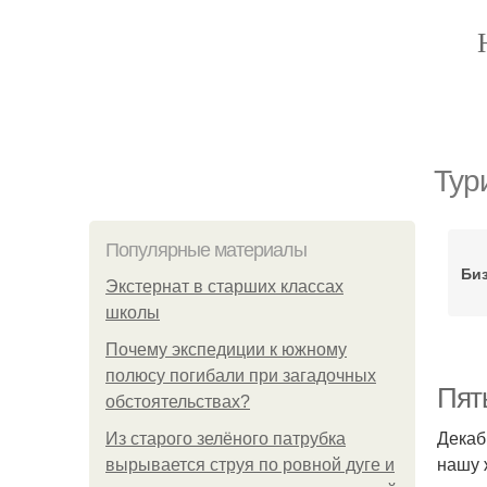
Тур
Популярные материалы
Би
Экстернат в старших классах
школы
Почему экспедиции к южному
полюсу погибали при загадочных
Пят
обстоятельствах?
Декаб
Из старого зелёного патрубка
нашу 
вырывается струя по ровной дуге и