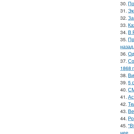
30.
По
31.
Эк
32.
За
33.
Ка
34.
В 
35.
Пр
назад
36.
Од
37.
Со
1868 г
38.
Ви
39.
5 
40.
СМ
41.
Ас
42.
Те
43.
Ве
44.
Ро
45.
"В
нее.