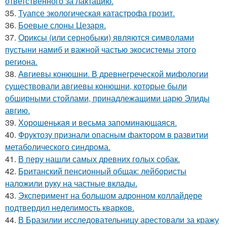
ответственного за лактацию.
35.
Туапсе экологическая катастрофа грозит.
36.
Боевые слоны Цезаря.
37.
Ориксы (или сернобыки) являются символами
пустыни намиб и важной частью экосистемы этого
региона.
38.
Авгиевы конюшни. В древнегреческой мифологии
существовали авгиевы конюшни, которые были
обширными стойлами, принадлежащими царю Элиды
авгию.
39.
Хорoшенькая и весьма запоминaющаяся.
40.
Фруктозу признали опасным фактором в развитии
метаболического синдрома.
41.
В перу нашли самых древних голых собак.
42.
Британский пенсионный общак: лейбористы
наложили руку на частные вклады.
43.
Эксперимент на большом адронном коллайдере
подтвердил неделимость кварков.
44.
В Бразилии исследовательницу арестовали за кражу