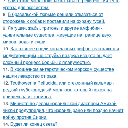
7.
Азиатские моллюски захватывают реки России: есть
угроза для экосистем.
8.
В бразильской тюрьме решили отказаться от
сторожевых собак и поставили на охрану гусей.
9.
Лягушки, жабы, тритоны и другие амфибии -
удивительные существа, живущие на границе двух
миров: воды и суши.
10.
Застывшее среди коралловых рифов тело кажется
медитирующим, но струйка воздуха изо рта выдает
сложный процесс борьбы с плавучестью.
11.
В крошечном антарктическом морском существе
нашли лекарство от рака.
12.
Teuthowenia Pellucida, или стеклянный кальмар -
редкий глубоководный моллюск, который похож на
пришельца из космоса.
13.
Министр по делам израильской диаспоры Амихай
чикли предупредил, что израиль рано или поздно начнёт
войну против Сирии.
14.
Будет ли конец света?