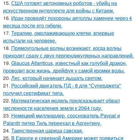
15.
США готовят автономных роботов - убийц на
искусственном интеллекте для войны с Китаем.
16.
Иран проведёт похороны аятоллы хаменеи через 4
месяца после его гибели.
17.
Терапию, омолаживающую клетки, впервые
испытали на человеке.
18.
Прямоугольные волны возникают, когда волны
приходят сразу с двух перпендикулярных направлений.
19.
Glaucus Atlanticus, известный как голубой дракон,
проводит всю жизнь, дрейфуя у самой кромки воды.
20.
Лес, который начинает дышать светом.
21.
Российский двигатель ПД - 8 для "Суперджета"
получил сертификат типа.
22.
Математическая модель предсказывает обвал
численности населения земли к 2064 году.
23.
Немецкий миллиардер, сооснователь Paypal и
Palantir питер Тиль переехал в Аргентину.
24.
Таинственная царица савская.
25.
В Европе и северной Америке может появиться