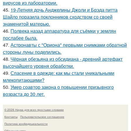
вирусов из лаборатории.
45.
19-Летняя дочь Анджелины Джоли и Брэда питта
Шайло поразила поклонников сходством со своей
знаменитой матерью.
46.
Полвека назад аппаратура для съёмки у землян
послабее была.
47.
Астронавты с "Ориона" первыми снимками обратной
стороны луны поделились.
48.
Чёрная обезьяна из обсидиана - древний артефакт
высочайшего уровня обработки.
49.
Спасение в одежде: как мы стали уникальными
млекопитающими?
50.
Умер соавтор закона о повышении призывного
возраста до 30 лет.
© 2026 Наука для всех простыми словами
Контакты
Пользовательское соглашение
Политика конфидециальности
Обратная связь