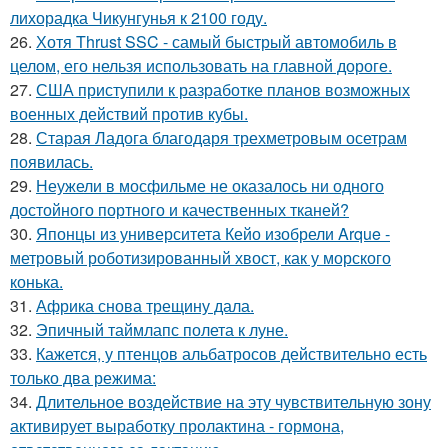
лихорадка Чикунгунья к 2100 году.
26.
Хотя Thrust SSC - самый быстрый автомобиль в
целом, его нельзя использовать на главной дороге.
27.
США приступили к разработке планов возможных
военных действий против кубы.
28.
Старая Ладога благодаря трехметровым осетрам
появилась.
29.
Неужели в мосфильме не оказалось ни одного
достойного портного и качественных тканей?
30.
Японцы из университета Кейо изобрели Arque -
метровый роботизированный хвост, как у морского
конька.
31.
Африка снова трещину дала.
32.
Эпичный таймлапс полета к луне.
33.
Кажется, у птенцов альбатросов действительно есть
только два режима:
34.
Длительное воздействие на эту чувствительную зону
активирует выработку пролактина - гормона,