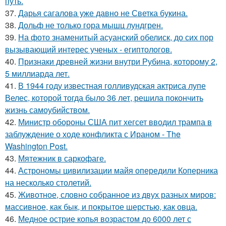
путь.
37.
Дарья сагалова уже давно не Светка букина.
38.
Дольф не только гора мышц лундгрен.
39.
На фото знаменитый асуанский обелиск, до сих пор
вызывающий интерес ученых - египтологов.
40.
Признаки древней жизни внутри Рубина, которому 2,
5 миллиарда лет.
41.
В 1944 году известная голливудская актриса лупе
Велес, которой тогда было 36 лет, решила покончить
жизнь самоубийством.
42.
Министр обороны США пит хегсет вводил трампа в
заблуждение о ходе конфликта с Ираном - The
Washington Post.
43.
Мятежник в саркофаге.
44.
Астрономы цивилизации майя опередили Коперника
на несколько столетий.
45.
Животное, словно собранное из двух разных миров:
массивное, как бык, и покрытое шерстью, как овца.
46.
Медное острие копья возрастом до 6000 лет с