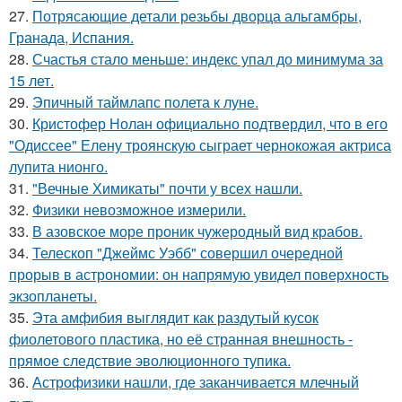
27.
Потрясающие детали резьбы дворца альгамбры,
Гранада, Испания.
28.
Счастья стало меньше: индекс упал до минимума за
15 лет.
29.
Эпичный таймлапс полета к луне.
30.
Кристофер Нолан официально подтвердил, что в его
"Одиссее" Елену троянскую сыграет чернокожая актриса
лупита нионго.
31.
"Вечные Химикаты" почти у всех нашли.
32.
Физики невозможное измерили.
33.
В азовское море проник чужеродный вид крабов.
34.
Телескоп "Джеймс Уэбб" совершил очередной
прорыв в астрономии: он напрямую увидел поверхность
экзопланеты.
35.
Эта амфибия выглядит как раздутый кусок
фиолетового пластика, но её странная внешность -
прямое следствие эволюционного тупика.
36.
Астрофизики нашли, где заканчивается млечный