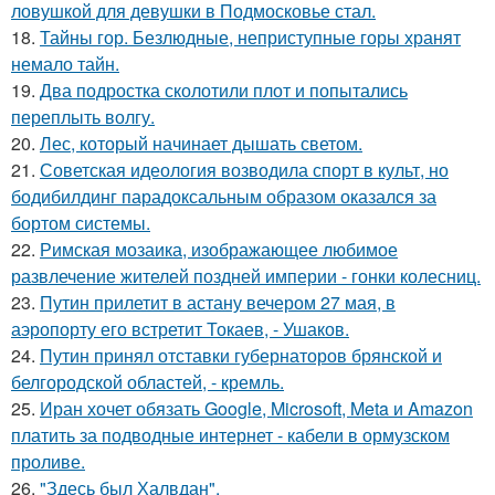
ловушкой для девушки в Подмосковье стал.
18.
Тайны гор. Безлюдные, неприступные горы хранят
немало тайн.
19.
Два подростка сколотили плот и попытались
переплыть волгу.
20.
Лес, который начинает дышать светом.
21.
Советская идеология возводила спорт в культ, но
бодибилдинг парадоксальным образом оказался за
бортом системы.
22.
Римская мозаика, изображающее любимое
развлечение жителей поздней империи - гонки колесниц.
23.
Путин прилетит в астану вечером 27 мая, в
аэропорту его встретит Токаев, - Ушаков.
24.
Путин принял отставки губернаторов брянской и
белгородской областей, - кремль.
25.
Иран хочет обязать Google, Microsoft, Meta и Amazon
платить за подводные интернет - кабели в ормузском
проливе.
26.
"Здесь был Халвдан".