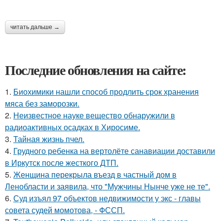
читать дальше →
Последние обновления на сайте:
1.
Биохимики нашли способ продлить срок хранения
мяса без заморозки.
2.
Неизвестное науке вещество обнаружили в
радиоактивных осадках в Хиросиме.
3.
Тайная жизнь пчел.
4.
Грудного ребенка на вертолёте санавиации доставили
в Иркутск после жесткого ДТП.
5.
Женщина перекрыла въезд в частный дом в
Ленобласти и заявила, что "Мужчины Нынче уже не те".
6.
Суд изъял 97 объектов недвижимости у экс - главы
совета судей момотова, - ФССП.