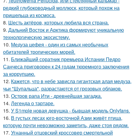
7.
Teuthowenia Pellucida, или стеклянный кальмар -
редкий глубоководный моллюск, который похож на
пришельца из космоса.
8.
Шесть актёров, которых любила вся страна.
9.
Дальний Восток и Арктика формируют уникальную
технологическую экосистему.
10.
Медуза цефея - один из самых необычных
обитателей тропических морей.
11.
Ближайший соратник премьера Испании Педро
Санчеса приговорен к 24 годам тюремного заключения
за коррупцию.
12.
Кажется, что в небе зависла гигантская алая медуза,
чьи "Щупальца", разрастаются от грозовых облаков.
13.
Остров рапа Ити - древнейшая загадка.
14.
Легенда о тартаре.
15.
У S1mple новая девушка - бывшая модель Onlyfans.
16.
В густых лесах юго-восточной Азии живёт птица,
которую почти невозможно заметить, даже стоя рядом.
17.
Угнанный отцовский кроссовер смертельной