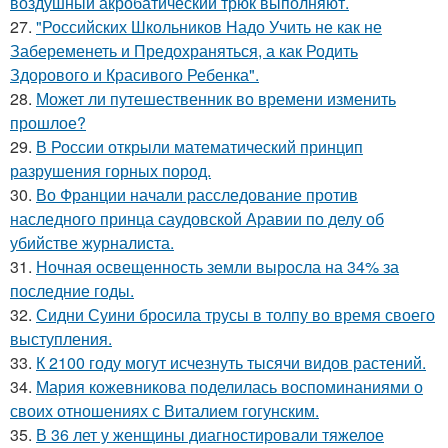
воздушный акробатический трюк выполняют.
27.
"Российских Школьников Надо Учить не как не
Забеременеть и Предохраняться, а как Родить
Здорового и Красивого Ребенка".
28.
Может ли путешественник во времени изменить
прошлое?
29.
В России открыли математический принцип
разрушения горных пород.
30.
Во Франции начали расследование против
наследного принца саудовской Аравии по делу об
убийстве журналиста.
31.
Ночная освещенность земли выросла на 34% за
последние годы.
32.
Сидни Суини бросила трусы в толпу во время своего
выступления.
33.
К 2100 году могут исчезнуть тысячи видов растений.
34.
Мария кожевникова поделилась воспоминаниями о
своих отношениях с Виталием гогунским.
35.
В 36 лет у женщины диагностировали тяжелое