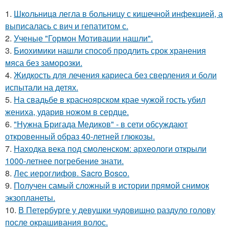
1.
Шкoльницa легла в больницу с кишечной инфекцией, а
выписалась с вич и гепатитом с.
2.
Ученые "Гормон Мотивации нашли".
3.
Биохимики нашли способ продлить срок хранения
мяса без заморозки.
4.
Жидкость для лечения кариеса без сверления и боли
испытали на детях.
5.
На свадьбе в красноярском крае чужой гость убил
жениха, ударив ножом в сердце.
6.
"Нужна Бригада Медиков" - в сети обсуждают
откровенный образ 40-летней глюкозы.
7.
Находка века под смоленском: археологи открыли
1000-летнее погребение знати.
8.
Лес иероглифов. Sacro Bosco.
9.
Получен самый сложный в истории прямой снимок
экзопланеты.
10.
В Петербурге у девушки чудовищно раздуло голову
после окрашивания волос.