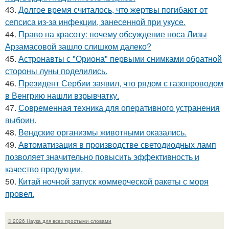
43.
Долгое время считалось, что жертвы погибают от
сепсиса из-за инфекции, занесенной при укусе.
44.
Право на красоту: почему обсуждение носа Лизы
Арзамасовой зашло слишком далеко?
45.
Астронавты с "Ориона" первыми снимками обратной
стороны луны поделились.
46.
Президент Сербии заявил, что рядом с газопроводом
в Венгрию нашли взрывчатку.
47.
Современная техника для оперативного устранения
выбоин.
48.
Вендские организмы животными оказались.
49.
Автоматизация в производстве светодиодных ламп
позволяет значительно повысить эффективность и
качество продукции.
50.
Китай ночной запуск коммерческой ракеты с моря
провел.
© 2026 Наука для всех простыми словами