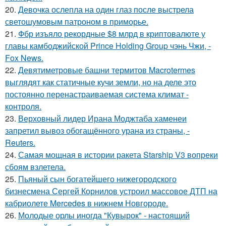
20.
Девочка ослепла на один глаз после выстрела
светошумовым патроном в приморье.
21.
Фбр изъяло рекордные $8 млрд в криптовалюте у
главы камбоджийской Prince Holding Group чэнь Чжи, -
Fox News.
22.
Девятиметровые башни термитов Macrotermes
выглядят как статичные кучи земли, но на деле это
постоянно перенастраиваемая система климат -
контроля.
23.
Верховный лидер Ирана Моджтаба хаменеи
запретил вывоз обогащённого урана из страны, -
Reuters.
24.
Самая мощная в истории ракета Starship V3 вопреки
сбоям взлетела.
25.
Пьяный сын богатейшего нижегородского
бизнесмена Сергей Корнилов устроил массовое ДТП на
кабриолете Mercedes в нижнем Новгороде.
26.
Молодые орлы иногда "Кувырок" - настоящий