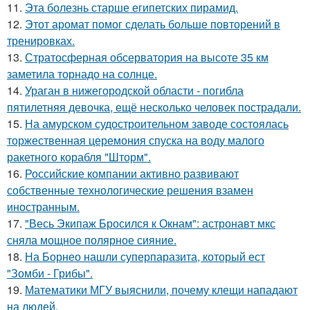
11.
Эта болезнь старше египетских пирамид.
12.
Этот аромат помог сделать больше повторений в
тренировках.
13.
Стратосферная обсерватория на высоте 35 км
заметила торнадо на солнце.
14.
Ураган в нижегородской области - погибла
пятилетняя девочка, ещё несколько человек пострадали.
15.
На амурском судостроительном заводе состоялась
торжественная церемония спуска на воду малого
ракетного корабля "Шторм".
16.
Российские компании активно развивают
собственные технологические решения взамен
иностранным.
17.
"Весь Экипаж Бросился к Окнам": астронавт мкс
сняла мощное полярное сияние.
18.
На Борнео нашли суперпаразита, который ест
"Зомби - Грибы".
19.
Математики МГУ выяснили, почему клещи нападают
на людей.