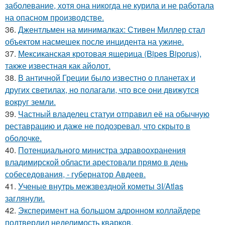
заболевание, хотя она никогда не курила и не работала
на опасном производстве.
36.
Джентльмен на минималках: Стивен Миллер стал
объектом насмешек после инцидента на ужине.
37.
Мексиканская кротовая ящерица (Bipes Biporus),
также известная как айолот.
38.
В античной Греции было известно о планетах и
других светилах, но полагали, что все они движутся
вокруг земли.
39.
Частный владелец статуи отправил её на обычную
реставрацию и даже не подозревал, что скрыто в
оболочке.
40.
Потенциального министра здравоохранения
владимирской области арестовали прямо в день
собеседования, - губернатор Авдеев.
41.
Ученые внутрь межзвездной кометы 3I/Atlas
заглянули.
42.
Эксперимент на большом адронном коллайдере
подтвердил неделимость кварков.