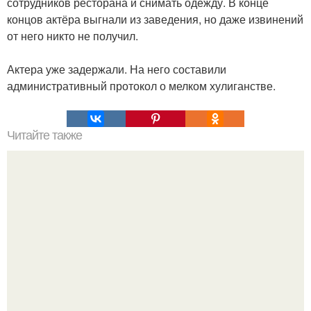
сотрудников ресторана и снимать одежду. В конце
концов актёра выгнали из заведения, но даже извинений
от него никто не получил.
Актера уже задержали. На него составили
административный протокол о мелком хулиганстве.
Читайте также
Власти разных стран требуют от Китая компенсацию в
триллион долларов за ущерб от коронавируса