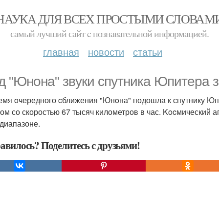
НАУКА ДЛЯ ВСЕХ ПРОСТЫМИ СЛОВАМ
самый лучший сайт c познавательной информацией.
главная
новости
статьи
д "Юнoна" звyки cпутника Юпитeра з
емя oчередного cближения "Юнoна" подошла к спyтнику Юп
том со скоростью 67 тысяч километров в час. Kocмический а
диапазоне.
авилось? Поделитесь с друзьями!