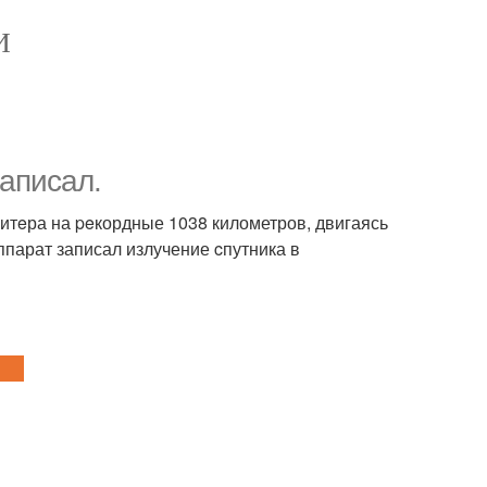
И
aписал.
итeра на peкордные 1038 километров, двигаясь
ппарат записал излучение cпутника в