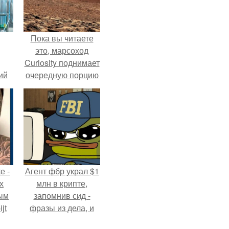
Пока вы читаете
это, марсоход
Curiosity поднимает
ий
очередную порцию
зм.
красной пыли. 6.
е -
Агент фбр украл $1
х
млн в крипте,
ым
запомнив сид -
jt
фразы из дела, и
советовался с