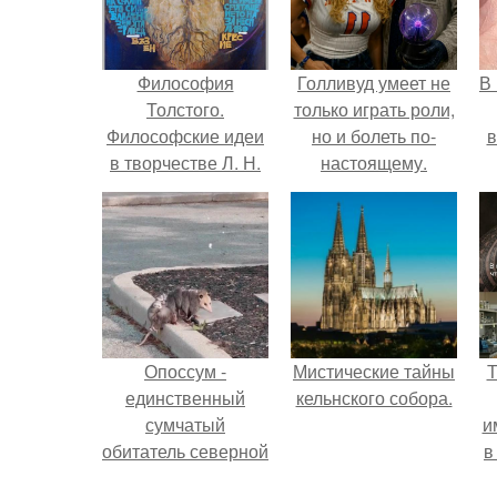
Философия
Голливуд умеет не
В
Толстого.
только играть роли,
Философские идеи
но и болеть по-
в
в творчестве Л. Н.
настоящему.
Толстого.
Опоссум -
Мистические тайны
Т
единственный
кельнского собора.
сумчатый
и
обитатель северной
в
америки.