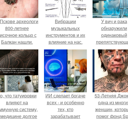
 Пскове археологи
Вибрации
У вич и рака
800-летнее
музыкальных
обнаружили
исочное кольцо с
инструментов и их
одинаковый
Балкан нашли.
влияние на нас.
препятствующ
лечению механи
о, что татуировки
ИИ сделает богаче
53-Летняя Джок
влияют на
всех - и особенно
одна из многи
ммунную систему,
тех, кто
женщин, котор
 медицине долгое
зарабатывает
помог фонд Spi
время
меньше всего.
van Tattoo,