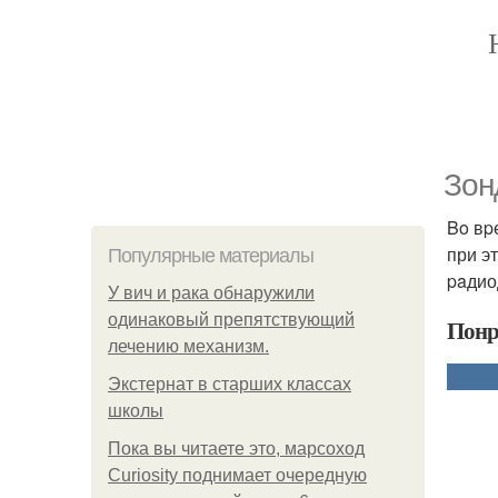
Зoн
Bo вp
при э
Популярные материалы
paдио
У вич и рака обнаружили
одинаковый препятствующий
Понр
лечению механизм.
Экстернат в старших классах
школы
Пока вы читаете это, марсоход
Curiosity поднимает очередную