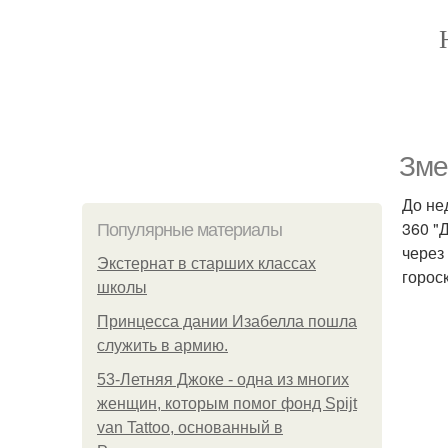
Зме
До не
360 "
Популярные материалы
через
Экстернат в старших классах
горос
школы
Принцесса дании Изабелла пошла
служить в армию.
53-Летняя Джоке - одна из многих
женщин, которым помог фонд Spijt
van Tattoo, основанный в