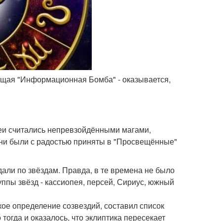
оящая "Информационная Бомба" - оказывается,
деи считались непревзойдёнными магами,
 они были с радостью приняты в "Просвещённые"
дали по звёздам. Правда, в те времена не было
уппы звёзд - кассиопея, персей, Сириус, южный
кое определение созвездий, составил список
тогда и оказалось, что эклиптика пересекает