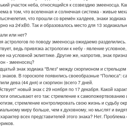
ький участок неба, относящийся к созвездию змееносца. Ка
ема в том, что вселенная и солнечная система - живые мех
 тысячелетия, что прошли со времён халдеев, знаки зодиак
рно на 24\xB0. Так и образовалось место для 13 зодиакальн
али или нет?
я астрологов по поводу змееносца ожидаемо разделились. Ч
твует, ведь привязка астрологии к небу - явление условное,
ее на условной эклиптике. Другие же, напротив, знак призна
 он - змееносец?
дцатый знак зодиака "Влез" между скорпионом и стрельцом
х знаков. В гороскопе появились своеобразные "Полюса": 
или дева (44 дня) и скорпион (всего 7 дней.
йствует" новый знак с 29 ноября по 17 декабря. Какой хар
логи описывают его так: стремление к самопожертвованию
ютизм, стремление контролировать свою жизнь и судьбу ок
иальному миру больше, чем к духовному, но мыслят и видят
 характер всех представителей этого знака? Нет. Проблема
ериков.