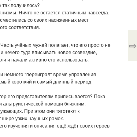
к так получилось?
анизмы. Ничто не остаётся статичным навсегда.
а сместились со своих насиженных мест
ого соответствия.
⇨
асть учёных мужей полагает, что его просто не
 и нечего туда вписывать новое созвездие,
ли и начали активно его использовать.
 и немного "переиграл" время управления
самый короткий и самый длинный период
актер его представителям приписывается? Пока
 и альтруистической помощи ближним,
ружающих. При этом они тяготеют к
 шире узких научных рамок.
 его изучения и описания ещё ждёт своих героев