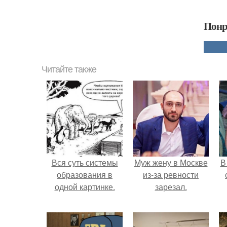
Понр
Читайте также
Вся суть системы
Mуж жену в Москве
В
образования в
из-за ревности
одной картинке.
зарезал.
"