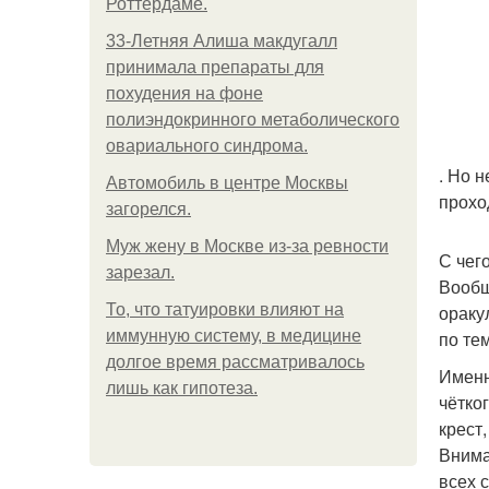
Роттердаме.
33-Летняя Алиша макдугалл
принимала препараты для
похудения на фоне
полиэндокринного метаболического
овариального синдрома.
. Но 
Автомобиль в центре Москвы
прохо
загорелся.
Mуж жену в Москве из-за ревности
С чег
зарезал.
Вообщ
То, что татуировки влияют на
ораку
иммунную систему, в медицине
по те
долгое время рассматривалось
Именн
лишь как гипотеза.
чётко
крест
Внима
всех 