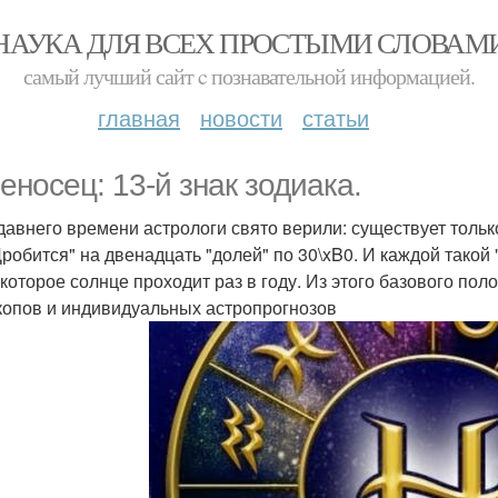
НАУКА ДЛЯ ВСЕХ ПРОСТЫМИ СЛОВАМ
самый лучший сайт c познавательной информацией.
главная
новости
статьи
еносец: 13-й знак зодиака.
давнего времени астрологи свято верили: существует только
Дробится" на двенадцать "долей" по 30\xB0. И каждой такой 
 которое солнце проходит раз в году. Из этого базового по
копов и индивидуальных астропрогнозов