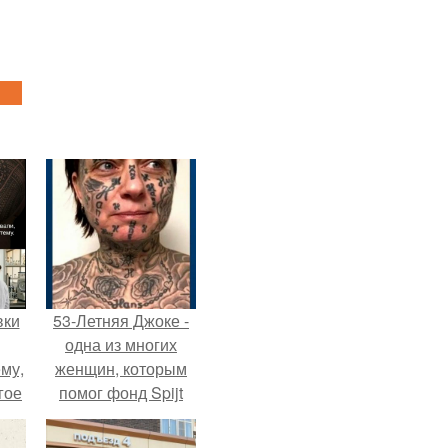
вки
53-Летняя Джоке -
одна из многих
му,
женщин, которым
гое
помог фонд Spijt
van Tattoo,
сь
основанный в