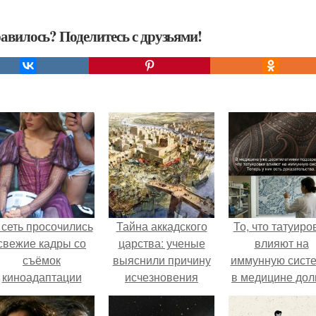
авилось? Поделитесь с друзьями!
 сеть просочились
Тайна аккадского
То, что татуиро
свежие кадры со
царства: ученые
влияют на
съёмок
выяснили причину
иммунную систе
киноадаптации
исчезновения
в медицине дол
Рапунцель", и всё
древнего
время
внимание
государства.
рассматривало