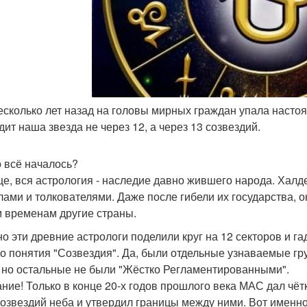
несколько лет назад на головы мирных граждан упала наст
дит наша звезда не через 12, а через 13 созвездий.
о всё началось?
е, вся астрология - наследие давно жившего народа. Хал
лами и толкователями. Даже после гибели их государства,
м временам другие страны.
о эти древние астрологи поделили круг на 12 секторов и га
го понятия "Созвездия". Да, были отдельные узнаваемые гр
, но остальные не были "Жёстко Регламентированными".
ние! Только в конце 20-х годов прошлого века МАС дал чёт
созвездий неба и утвердил границы между ними. Вот именно 