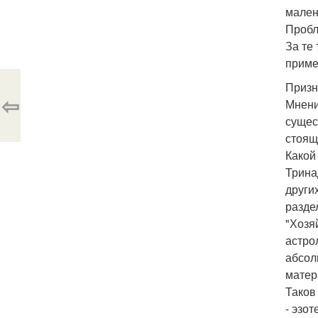
мален
Пробл
За те
приме
Призн
⇦
Мнени
сущес
стоящ
Какой
Трина
други
раздел
"Хозя
астро
абсол
матер
Таков
- эзот