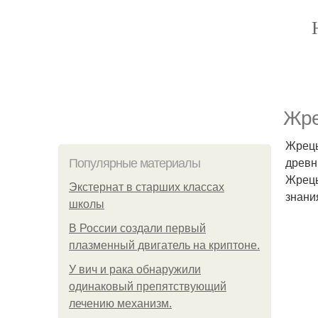
Жре
Жрецы
древн
Популярные материалы
Жрецы
Экстернат в старших классах
знани
школы
В России создали первый
плазменный двигатель на криптоне.
У вич и рака обнаружили
одинаковый препятствующий
лечению механизм.