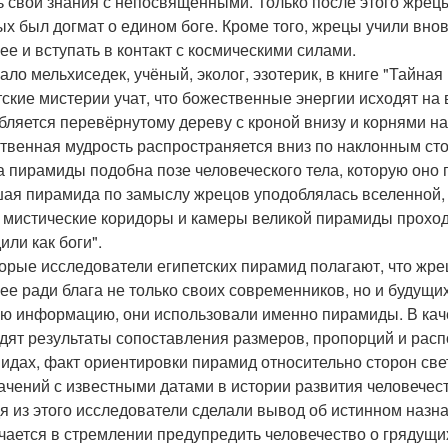
ь свои знания с непосвящёнными. Только после этого жрец
ых был догмат о едином боге. Кроме того, жрецы учили вн
ее и вступать в контакт с космическими силами.
ало мельхиседек, учёный, эколог, эзотерик, в книге "Тайна
тские мистерии учат, что божественные энергии исходят на
бляется перевёрнутому дереву с кроной внизу и корнями на
твенная мудрость распространяется вниз по наклонным сто
 пирамиды подобна позе человеческого тела, которую оно
ая пирамида по замыслу жрецов уподоблялась вселенной, е
 мистические коридоры и камеры великой пирамиды проход
или как боги".
орые исследователи египетских пирамид полагают, что жре
ее ради блага не только своих современников, но и будущих
ю информацию, они использовали именно пирамиды. В каче
дят результаты сопоставления размеров, пропорций и расп
идах, факт ориентировки пирамид относительно сторон све
ачений с известными датами в истории развития человечест
я из этого исследователи сделали вывод об истинном назна
чается в стремлении предупредить человечество о грядущи