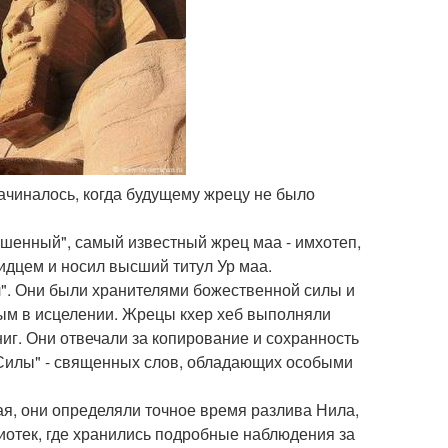
начиналось, когда будущему жрецу не было
шенный", самый известный жрец маа - имхотеп,
идцем и носил высший титул Ур маа.
л". Они были хранителями божественной силы и
ным в исцелении. Жрецы кхер хеб выполняли
г. Они отвечали за копирование и сохранность
 Силы" - священных слов, обладающих особыми
я, они определяли точное время разлива Нила,
иотек, где хранились подробные наблюдения за