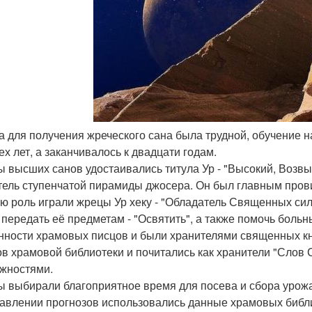
ба для получения жреческого сана была трудной, обучение 
ех лет, а заканчивалось к двадцати годам.
 высших санов удостаивались титула Ур - "Высокий, Возвы
тель ступенчатой пирамиды джосера. Он был главным пров
ю роль играли жрецы Ур хеку - "Обладатель Священных си
 передать её предметам - "Освятить", а также помочь боль
нности храмовых писцов и были хранителями священных кни
ов храмовой библиотеки и почитались как хранители "Слов
жностями.
 выбирали благоприятное время для посева и сбора урожа
тавлении прогнозов использовались данные храмовых библ