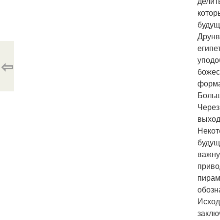
делит
котор
будущ
Друнв
египе
уподо
⇦
божес
форма
Больш
Через
выход
Некот
будущ
важну
приво
пирам
обозн
Исход
заклю