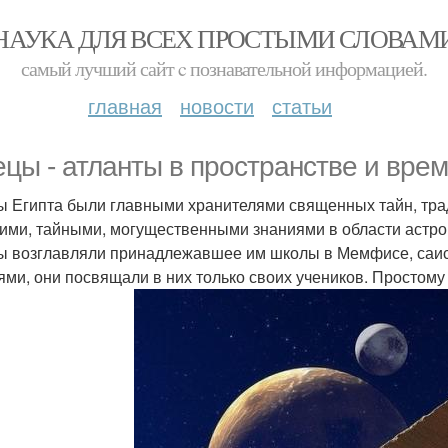
НАУКА ДЛЯ ВСЕХ ПРОСТЫМИ СЛОВАМ
самый лучший сайт c познавательной информацией.
главная
новости
статьи
цы - атланты в пространстве и врем
 Египта были главными хранителями священных тайн, трад
ими, тайными, могущественными знаниями в области астро
 возглавляли принадлежавшее им школы в Мемфисе, саисе
ями, они посвящали в них только своих учеников. Простому