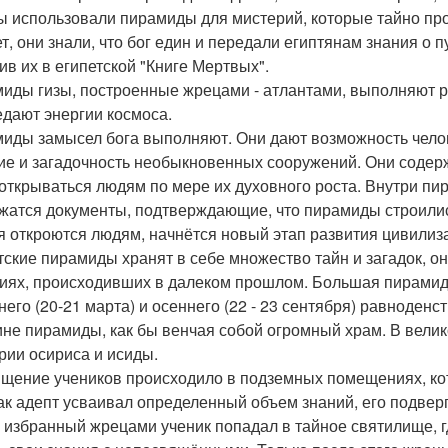
 использовали пирамиды для мистерий, которые тайно про
ет, они знали, что бог един и передали египтянам знания о
ив их в египетской "Книге Мертвых".
иды гизы, построенные жрецами - атлантами, выполняют р
едают энергии космоса.
иды замысел бога выполняют. Они дают возможность челов
ие и загадочность необыкновенных сооружений. Они содер
 открываться людям по мере их духовного роста. Внутри пи
жатся документы, подтверждающие, что пирамиды строились
я откроются людям, начнётся новый этап развития цивилиз
тские пирамиды хранят в себе множество тайн и загадок, 
иях, происходивших в далеком прошлом. Большая пирамида
него (20-21 марта) и осеннего (22 - 23 сентября) равноден
не пирамиды, как бы венчая собой огромный храм. В вели
рии осириса и исиды.
щение учеников происходило в подземных помещениях, ко
как адепт усваивал определенный объем знаний, его подве
 избранный жрецами ученик попадал в тайное святилище, гд