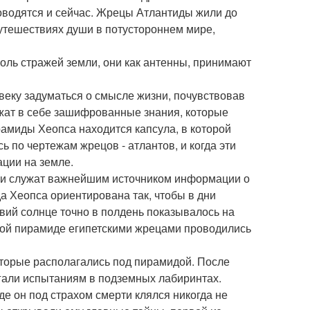
водятся и сейчас. Жрецы Атлантиды жили до
 путешествиях души в потустороннем мире,
оль стражей земли, они как антенны, принимают
еку задуматься о смысле жизни, почувствовав
жат в себе зашифрованные знания, которые
рамиды Хеопса находится капсула, в которой
 по чертежам жрецов - атлантов, и когда эти
ации на земле.
они служат важнейшим источником информации о
 Хеопса ориентирована так, чтобы в дни
ствий солнце точно в полдень показывалось на
кой пирамиде египетскими жрецами проводились
торые располагались под пирамидой. После
ргали испытаниям в подземных лабиринтах.
е он под страхом смерти клялся никогда не