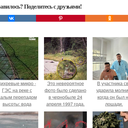
авилось? Поделитесь с друзьями!
Вихревые микро -
Это невероятное
В участника с
ГЭС на реке с
фото было сделано
ударила молни
алым перепадом
в чернобыле 24
когда он был 
высоты: вода
апреля 1997 года.
лошади.
закручивается в
етонной камере и
вращает