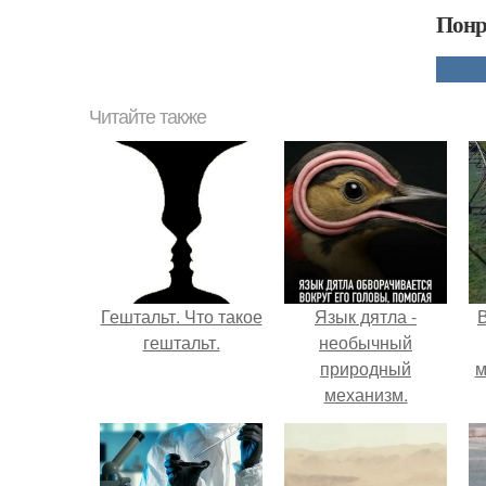
Понр
Читайте также
Гештальт. Что такое
Язык дятла -
гештальт.
необычный
природный
м
механизм.
б