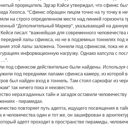
нитый прорицатель Эдгар Кэйси утверждал, что сфинкс был 
ида Хеопса. "Сфинкс обращен лицом точно на ту точку в неб
ияли на строго определенном месте над линией горизонта т
енный "Дополнительный Маркер", указывающий на данную 
 Кейси писал: "важнейшая для современного человечества
 передней лапы сфинкса, но не в подземных тоннелях под
ания этой лапы заложена. Тоннели под сфинксом, пока не и
гурациях информационную нагрузку. Однако капсула с пос
 …".
ли под сфинксом действительно были найдены. Используя 
ужили под передними лапами сфинкса камеру, из которой в
тров был найден вход в тоннель. Там стоял саркофаг из чер
кам" так ничего пока и неизвестно.
ство неразгаданных тайн и загадок оставили человечеству
жениях - пирамидах.
ечество повторяет путь адепта, ищущего посвящения в тайн
а и человечества один и тот же, он зашифрован в архитект
 который адепт проходит в пространстве пирамиды, человече