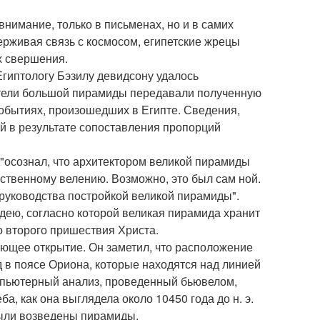
внимание, только в письменах, но и в самих
ерживая связь с космосом, египетские жрецы
х свершения.
Египтологу Бэзилу девидсону удалось
оители большой пирамиды передавали полученную
обытиях, произошедших в Египте. Сведения,
й в результате сопоставления пропорций
 "осознал, что архитектором великой пирамиды
ественному велению. Возможно, это был сам ной.
 руководства постройкой великой пирамиды".
дею, согласно которой великая пирамида хранит
о второго пришествия Христа.
ющее открытие. Он заметил, что расположение
д в поясе Ориона, которые находятся над линией
омпьютерный анализ, проведенный бьювелом,
а, как она выглядела около 10450 года до н. э.
были возведены пирамиды.