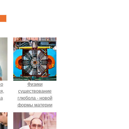
во
Физики
я,
существование
на
глюбола - новой
формы материи
подтвердили.