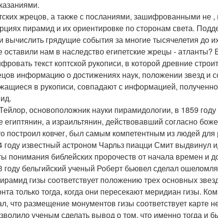
казаниями.
тских жрецов, а также с посланиями, зашифрованными не , 
рциях пирамид и их ориентировке по сторонам света. Подд
и вычислить грядущие события за многие тысячелетия до и
е оставили нам в наследство египетские жрецы - атланты? 
фровать текст коптской рукописи, в которой древние стр
ецов информацию о достижениях наук, положении звезд и с
жащиеся в рукописи, совпадают с информацией, полученно
ид.
Тейлор, основоположник науки пирамидологии, в 1859 году
е египтянин, а израильтянин, действовавший согласно бож
кто построил ковчег, был самым компетентным из людей для
4 году известный астроном Чарльз пиацци Смит выдвинул и
ты понимания библейских пророчеств от начала времен и д
3 году бельгийский ученый Роберт бьювел сделал ошеломля
пирамид гизы соответствует положению трех основных звез
онта только тогда, когда они пересекают меридиан гизы. К
ал, что размещение монументов гизы соответствует карте неб
озволило ученым сделать вывод о том, что именно тогда и 