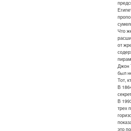
предс
Египе
пропо
сумел
Что ж
расши
от жр
содер
пирам
Джон 
был н
Тот, 
В 186
секре
В 199
трех 
гориз
показ
это п