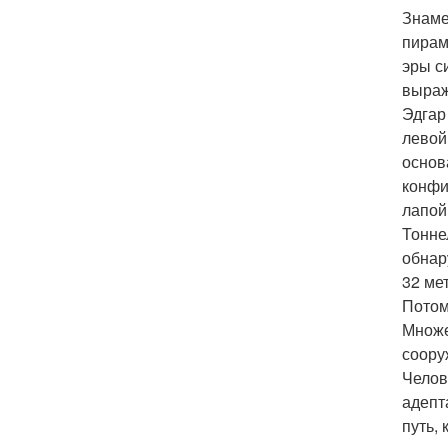
Знаме
пирам
эры с
выраж
Эдгар
левой
основ
конфи
лапой
Тонне
обнар
32 ме
Потом
Множе
соору
Челов
адепт
путь,