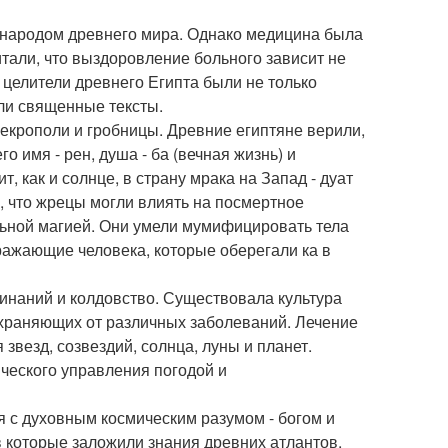
народом древнего мира. Однако медицина была
итали, что выздоровление больного зависит не
 целители древнего Египта были не только
ли священные тексты.
екрополи и гробницы. Древние египтяне верили,
го имя - рен, душа - ба (вечная жизнь) и
т, как и солнце, в страну мрака на Запад - дуат
, что жрецы могли влиять на посмертное
ьной магией. Они умели мумифицировать тела
ражающие человека, которые оберегали ка в
инаний и колдовство. Существовала культура
охраняющих от различных заболеваний. Лечение
звезд, созвездий, солнца, луны и планет.
ческого управления погодой и
 с духовным космическим разумом - богом и
 которые заложили знания древних атлантов.