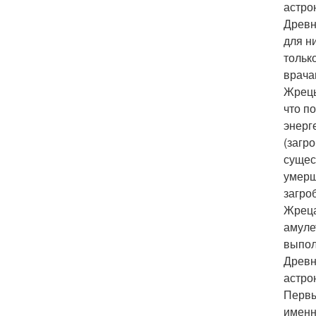
астро
Древн
для н
тольк
врача
Жрецы
что по
энерге
(загр
сущес
умерш
загро
Жреца
амуле
выпол
Древн
астро
Первы
именн