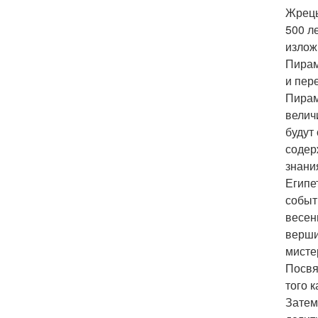
Жрецы
500 л
излож
Пирам
и пер
Пирам
велич
будут
содер
знани
Египе
событ
весен
верши
мисте
Посвя
того 
Затем