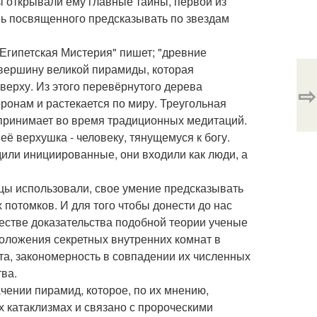
ы открывали ему главные тайны, первой из
овь посвященного предсказывать по звездам
я Египетская Мистерия" пишет; "древние
 вершину великой пирамиды, которая
верху. Из этого перевёрнутого дерева
⇨
ронам и растекается по миру. Треугольная
 принимает во время традиционных медитаций.
ё верхушка - человеку, тянущемуся к богу.
или инициированные, они входили как люди, а
цы использовали, свое умение предсказывать
 потомков. И для того чтобы донести до нас
стве доказательства подобной теории ученые
оложения секретных внутренних комнат в
та, закономерность в совпадении их численных
ва.
чении пирамид, которое, по их мнению,
х катаклизмах и связано с пророческими