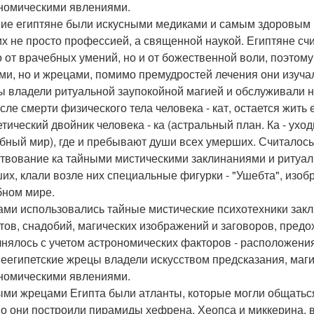
номическими явлениями.
ие египтяне были искусными медиками и самым здоровым 
их не просто профессией, а священной наукой. Египтяне сч
о от врачебных умений, но и от божественной воли, поэтому
ми, но и жрецами, помимо премудростей лечения они изуча
 владели ритуальной заупокойной магией и обслуживали н
сле смерти физического тела человека - кат, остается жить е
тический двойник человека - ка (астральный план. Ка - уходи
обный мир), где и пребывают души всех умерших. Считалось
твование ка тайными мистическими заклинаниями и ритуал
их, клали возле них специальные фигурки - "Ушебта", изоб
бном мире.
ми использовались тайные мистические психотехники закл
тов, снадобий, магических изображений и заговоров, пред
нялось с учетом астрономических факторов - расположения 
еегипетские жрецы владели искусством предсказания, маги
номическими явлениями.
ми жрецами Египта были атланты, которые могли общаться
о они построили пирамиды хефрена, Хеопса и миккерина, в