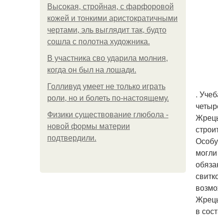
Высокая, стройная, с фарфоровой
кожей и тонкими аристократичными
чертами, эль выглядит так, будто
сошла с полотна художника.
В участника сво ударила молния,
когда он был на лошади.
Голливуд умеет не только играть
. Уче
роли, но и болеть по-настоящему.
четыр
Физики существование глюбола -
Жрецы
новой формы материи
строи
подтвердили.
Особу
могли
обяза
свитк
возмо
Жрецы
в сос