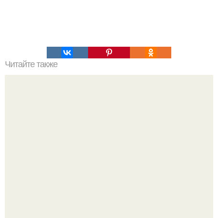
Читайте также
Хотя мы можем ассоциировать тепло с огнем и горячей
водой, звук также может генерировать небольшое
количество тепла.