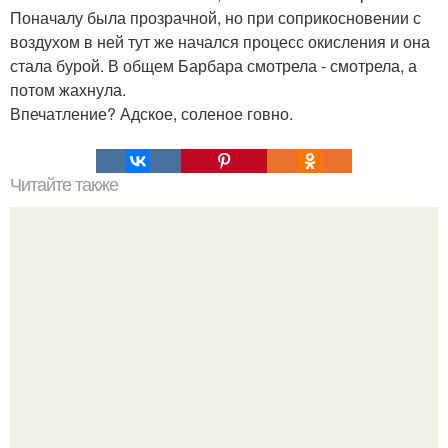
Поначалу была прозрачной, но при соприкосновении с
воздухом в ней тут же начался процесс окисления и она
стала бурой. В общем Барбара смотрела - смотрела, а
потом жахнула.
Впечатление? Адское, соленое говно.
Читайте также
Мифические птицы. В мифологии разных стран большое
место занимают образы птиц.