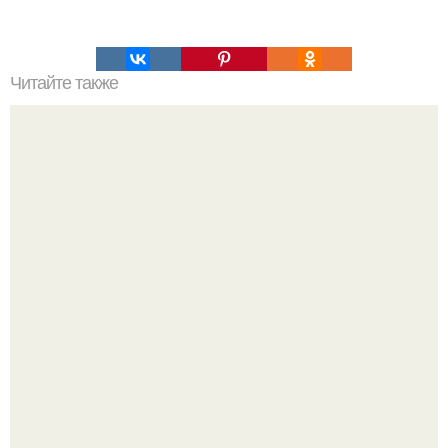
Читайте также
Папирус древних египтян был своеобразным
"Календарем Счастливых и Неудачных Дней",
основанным на астрологии.