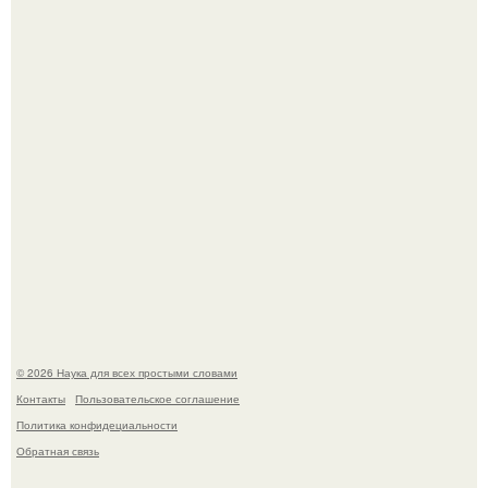
Принцесса дании Изабелла пошла служить в армию.
В сеть просочились свежие кадры со съёмок
киноадаптации "Рапунцель", и всё внимание
моментально оказалось приковано к Тиган крофт.
© 2026 Наука для всех простыми словами
Контакты
Пользовательское соглашение
Политика конфидециальности
Обратная связь