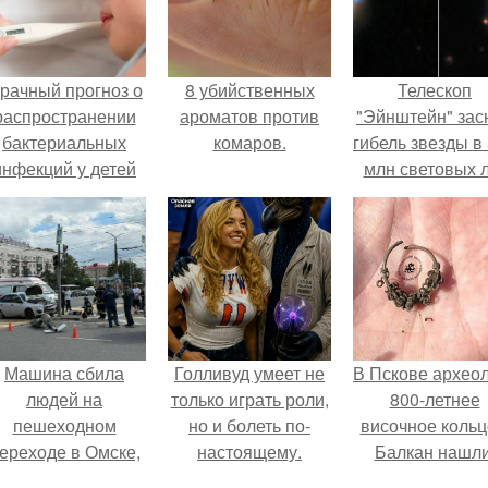
рачный прогноз о
8 убийственных
Телескоп
распространении
ароматов против
"Эйнштейн" зас
бактериальных
комаров.
гибель звезды в
инфекций у детей
млн световых 
вышел.
от земли.
Машина сбила
Голливуд умеет не
В Пскове архео
людей на
только играть роли,
800-летнее
пешеходном
но и болеть по-
височное кольц
ереходе в Омске,
настоящему.
Балкан нашли
пострадали 8