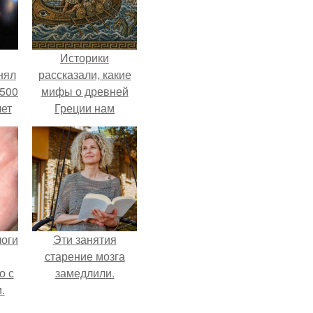
Историки
нял
рассказали, какие
 500
мифы о древней
лет
Греции нам
навязало кино.
логи
Эти занятия
старение мозга
о с
замедлили.
.