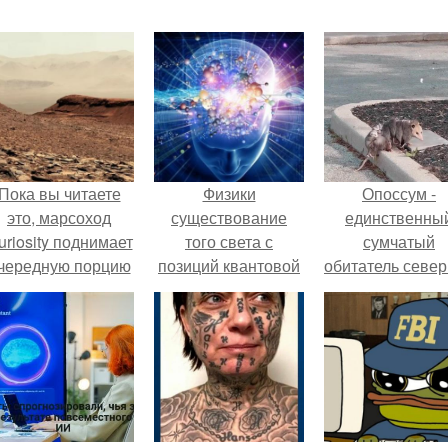
Пока вы читаете
Физики
Опоссум -
это, марсоход
существование
единственны
uriosity поднимает
того света с
сумчатый
чередную порцию
позиций квантовой
обитатель севе
красной пыли. 6.
механики
америки.
объяснили.