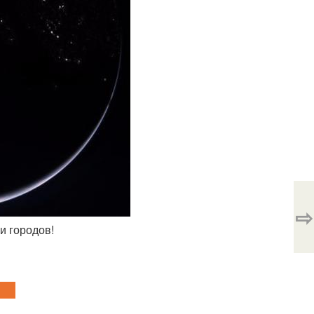
⇨
и городов!