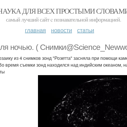
НАУКА ДЛЯ ВСЕХ ПРОСТЫМИ СЛОВАМ
самый лучший сайт c познавательной информацией.
главная
новости
статьи
ля ночью. ( Снимки@Science_Newwor
озаику из 4 снимков зонд "Розетта" засняла при помощи каме
 Во время съемки зонд находился над индийским океаном, н
ты