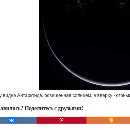
зу видна Антарктида, освещенная солнцем, а вверху - огоньк
авилось? Поделитесь с друзьями!