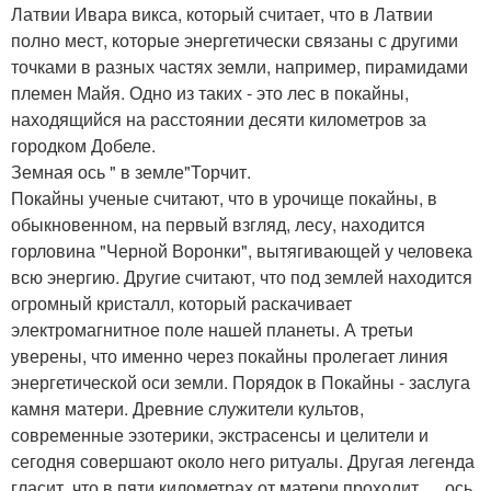
Латвии Ивара викса, который считает, что в Латвии
полно мест, которые энергетически связаны с другими
точками в разных частях земли, например, пирамидами
племен Майя. Одно из таких - это лес в покайны,
находящийся на расстоянии десяти километров за
городком Добеле.
Земная ось " в земле"Торчит.
Покайны ученые считают, что в урочище покайны, в
обыкновенном, на первый взгляд, лесу, находится
горловина "Черной Воронки", вытягивающей у человека
всю энергию. Другие считают, что под землей находится
огромный кристалл, который раскачивает
электромагнитное поле нашей планеты. А третьи
уверены, что именно через покайны пролегает линия
энергетической оси земли. Порядок в Покайны - заслуга
камня матери. Древние служители культов,
современные эзотерики, экстрасенсы и целители и
сегодня совершают около него ритуалы. Другая легенда
гласит, что в пяти километрах от матери проходит … ось