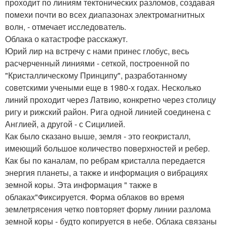
проходит по линиям тектонических разломов, создавая
помехи почти во всех диапазонах электромагнитных
волн, - отмечает исследователь.
Облака о катастрофе расскажут.
Юрий лир на встречу с нами принес глобус, весь
расчерченный линиями - сеткой, построенной по
"Кристаллическому Принципу", разработанному
советскими учеными еще в 1980-х годах. Несколько
линий проходит через Латвию, конкретно через столицу
ригу и рижский район. Рига одной линией соединена с
Англией, а другой - с Сицилией.
Как было сказано выше, земля - это геокристалл,
имеющий большое количество поверхностей и ребер.
Как бы по каналам, по ребрам кристалла передается
энергия планеты, а также и информация о вибрациях
земной коры. Эта информация " также в
облаках"Фиксируется. Форма облаков во время
землетрясения четко повторяет форму линии разлома
земной коры - будто копируется в небе. Облака связаны