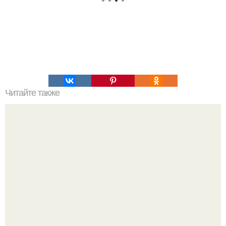
Читайте также
Это невероятное фото было сделано в чернобыле 24
апреля 1997 года.