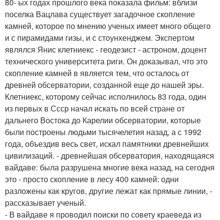
80- ых годах прошлого века показала фильм: вблизи
поселка Вацлава существует загадочное скопление
камней, которое по мнению ученых имеет много общего
и с пирамидами гизы, и с стоунхенджем. Экспертом
являлся Янис клетниекс - геодезист - астроном, доцент
технического университета риги. Он доказывал, что это
скопление камней в является тем, что осталось от
древней обсерватории, созданной еще до нашей эры.
Клетниекс, которому сейчас исполнилось 83 года, один
из первых в Ссср начал искать по всей стране от
дальнего Востока до Карелии обсерватории, которые
были построены людьми тысячелетия назад, а с 1992
года, объездив весь свет, искал памятники древнейших
цивилизаций. - древнейшая обсерватория, находящаяся
вайдаве: была разрушена многие века назад, на сегодня
это - просто скопление в лесу 400 камней: одни
разложены как кругов, другие лежат как прямые линии, -
рассказывает ученый.
- В вайдаве я проводил поиски по совету краеведа из