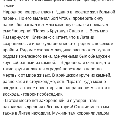
земли.
Народное поверье гласит: "давно в поселке жил больной
парень. Но его вылечил бог! Чтобы проверить силу
парня, бог загнал в землю каменную сваю и приказал
ему: "поверни! "Парень Крутанул Сваю и … Весь мир
Развернулся". Клетниекс считает, что в Латвии
сохранилось и иное культовое место - рядом с поселком
арайши. Рядом с озерцом лаздиню расположен курган
родом из железного века, где учеными был обнаружен
круг, собранный из камней. -. В древности считали, что
такие круги являются оградой перехода в царство
мертвых от мира живых. В арайшском круге из камней,
равно как и в стоунхендже, есть "Врата", куда можно
входить, а также ориентиры по направлениям заката и
восхода, - говорит собеседник.
- В этом месте нет захоронений, и я уверен: там
находилась древняя обсерватория! Схожие места мы
также в Литве находили. Мужчин там хоронили лицом