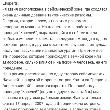
Eksperts:
- Латвия расположена в сейсмической зоне, где сходятся
очень длинные древние тектонические разломы.
Энергия, которая проходит по этим разломам,
невероятно мощная. На планете земля работает
принцип "Качелей", выражающийся в сейсмике или
любых изменениях климата, в следующем: когда в одном
регионе трясет, в другом месте тоже случается импульс,
наступает засуха или начинается ураган. При этом все
эти процессы, которые происходят в земной коре или
атмосфере, сильно влияют и на психику человека, на его
поведение ….
Наш регион расположен по одну сторону сейсмических
"Качелей", на другой стороне - остров Крит и юг Греции, а
"перекладиной" являются карпаты. По подобному
принципу "Качелей" (но уже в других масштабах) мы
связаны и с другими районами земли. Факты и только
факты 17 апреля 2007 года в Швеции около островка
Готланд произошло землетрясение, а вслед за этим в