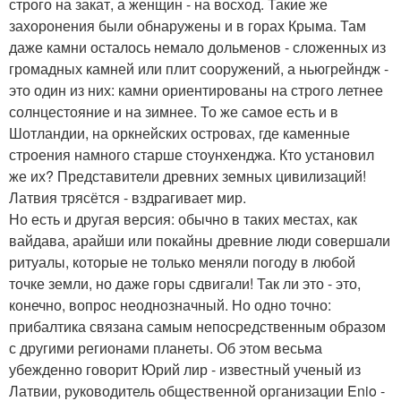
строго на закат, а женщин - на восход. Такие же
захоронения были обнаружены и в горах Крыма. Там
даже камни осталось немало дольменов - сложенных из
громадных камней или плит сооружений, а ньюгрейндж -
это один из них: камни ориентированы на строго летнее
солнцестояние и на зимнее. То же самое есть и в
Шотландии, на оркнейских островах, где каменные
строения намного старше стоунхенджа. Кто установил
же их? Представители древних земных цивилизаций!
Латвия трясётся - вздрагивает мир.
Но есть и другая версия: обычно в таких местах, как
вайдава, арайши или покайны древние люди совершали
ритуалы, которые не только меняли погоду в любой
точке земли, но даже горы сдвигали! Так ли это - это,
конечно, вопрос неоднозначный. Но одно точно:
прибалтика связана самым непосредственным образом
с другими регионами планеты. Об этом весьма
убежденно говорит Юрий лир - известный ученый из
Латвии, руководитель общественной организации Enio -