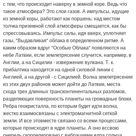
с тем, что происходит наверху в земной коре. Ведь что
такое атмосфера? Это слои газов. А импульсы, идущие
из земной коры, работают как поршень: над местом
толчка приземной слой атмосферы смещается, как бы
спрессовываясь. Импульс силы, идя вверх, уплотняет
газы, "Выдавливая" облака в определенном ритме. А
каким образом вдруг "Особые Облака" появляются на
небе Латвии, если землетрясение случится, например, в
Англии, а на Сицилии - извержение вулкана. Т. к.
прибалтика находится на одной силовой линии с
Англией, а на другой - с Сицилией. Волна землетрясения
из этих двух районов может дойти до Латвии, места
схода трех длинных трансконтинентальных разломов,
разделяющих поверхность планеты на громадные блоки.
Ребра геокристалла, по которым будет идти волна,
жестко взаимосвязаны с электромагнитной сеткой
земли. И все этовместе связано со всеми процессами,
которые происходят в ядре планеты. А оно вссвою
очередь скоррелировано с вибрациями ядра солнца,