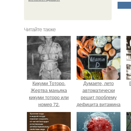
Читайте также
Кикуми Тоторо.
Думаете, лето
Жертва маньяка
автоматически
кикуми тоторо или
решит проблему
номер 72.
дефицита витамина
D?