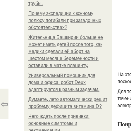
трубы.
Почему экспедиции к южному
полюсу погибали при загадочных
обстоятельствах?
Жительница Башкирии больше не
может иметь детей после того, как
медики сделали ей аборт на
шестом месяце беременности и
оставили в матке плаценту.
На эт
Универсальный помощник для
поско
дома и офиса: робот Deux
адаптируется к разным задачам.
Для т
течен
Думаете, лето автоматически решит
⇦
элект
проблему дефицита витамина D?
Чего ждать после прививки:
Понр
основные симптомы и
рекомендации