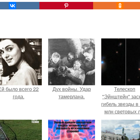
Ей было всего 22
Дух войны. Удар
Телескоп
года.
тамерлана.
"Эйнштейн" зас
гибель звезды в
млн световых 
от земли.