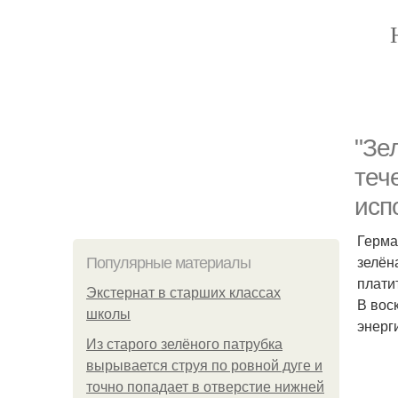
"Зе
теч
исп
Герма
зелён
Популярные материалы
плати
Экстернат в старших классах
В вос
школы
энерг
Из старого зелёного патрубка
вырывается струя по ровной дуге и
точно попадает в отверстие нижней