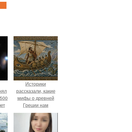
Историки
нял
рассказали, какие
 500
мифы о древней
лет
Греции нам
навязало кино.