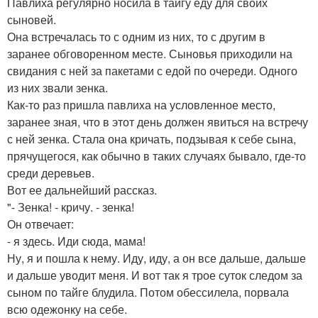
Павлиха регулярно носила в тайгу еду для своих
сыновей.
Она встречалась то с одним из них, то с другим в
заранее обговоренном месте. Сыновья приходили на
свидания с ней за пакетами с едой по очереди. Одного
из них звали зенка.
Как-то раз пришла павлиха на условленное место,
заранее зная, что в этот день должен явиться на встречу
с ней зенка. Стала она кричать, подзывая к себе сына,
прячущегося, как обычно в таких случаях бывало, где-то
среди деревьев.
Вот ее дальнейший рассказ.
"- Зенка! - кричу. - зенка!
Он отвечает:
- я здесь. Иди сюда, мама!
Ну, я и пошла к нему. Иду, иду, а он все дальше, дальше
и дальше уводит меня. И вот так я трое суток следом за
сыном по тайге блудила. Потом обессилела, порвала
всю одежонку на себе.