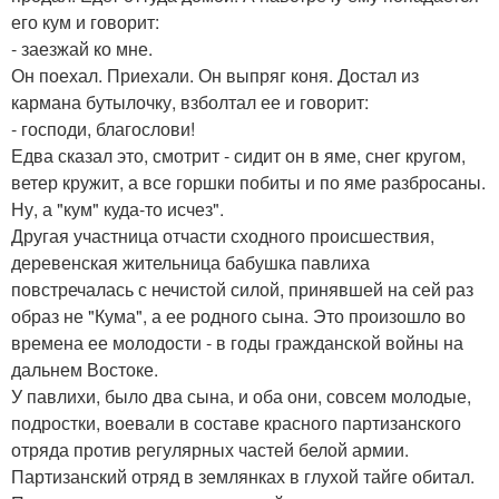
его кум и говорит:
- заезжай ко мне.
Он поехал. Приехали. Он выпряг коня. Достал из
кармана бутылочку, взболтал ее и говорит:
- господи, благослови!
Едва сказал это, смотрит - сидит он в яме, снег кругом,
ветер кружит, а все горшки побиты и по яме разбросаны.
Ну, а "кум" куда-то исчез".
Другая участница отчасти сходного происшествия,
деревенская жительница бабушка павлиха
повстречалась с нечистой силой, принявшей на сей раз
образ не "Кума", а ее родного сына. Это произошло во
времена ее молодости - в годы гражданской войны на
дальнем Востоке.
У павлихи, было два сына, и оба они, совсем молодые,
подростки, воевали в составе красного партизанского
отряда против регулярных частей белой армии.
Партизанский отряд в землянках в глухой тайге обитал.