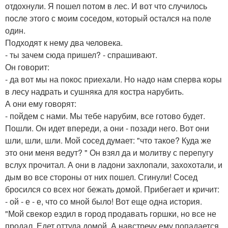
отдохнули. Я пошел потом в лес. И вот что случилось
после этого с моим соседом, который остался на поле
один.
Подходят к нему два человека.
- ты зачем сюда пришел? - спрашивают.
Он говорит:
- да вот мы на покос приехали. Но надо нам сперва коры
в лесу надрать и сушняка для костра нарубить.
А они ему говорят:
- пойдем с нами. Мы тебе нарубим, все готово будет.
Пошли. Он идет впереди, а они - позади него. Вот они
шли, шли, шли. Мой сосед думает: "что такое? Куда же
это они меня ведут? " Он взял да и молитву с перепугу
вслух прочитал. А они в ладони захлопали, захохотали, и
дым во все стороны от них пошел. Сгинули! Сосед
бросился со всех ног бежать домой. Прибегает и кричит:
- ой - е - е, что со мной было! Вот еще одна история.
"Мой свекор ездил в город продавать горшки, но все не
продал. Едет оттуда домой. А навстречу ему попадается