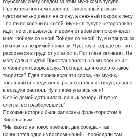
глубокому снегу следом за этим мужиком в тулупе.
Пропотела почти мгновенно. Тяжеленный рюкзак
чувствительно давил на спину, а снежный покров в лесу
- почти по колени высотой. Мужик в тулупе неторопливо
идет, не оглядываясь, и время от времени покрикивает
мне: "пойдем со мной! Пойдем со мной! Ну, я и тащусь за
ним как на незримой привязи. Чувствую, сердце вот-вот
разорвется в груди от усталости. Пот глаза заливает. Не
могу дальше идти! Приостановилась на мгновение и с
отчаянием говорю вслух: "господи, да что же это такое
творится? Едва произнесла эти слова, как мужик,
топавший впереди меня, расхохотался и сгинул, словно
в воздухе растаял. Ну и перепугалась же я!
К себе домой дотащилась лишь к вечеру. И тут же
слегла, вся разболевшись".
Похожии истории были записаны фольклористом в.
Зиновьевым.
"Мы как-то на покос поехали, два соседа, - так
начинается одно из воспоминаний. - пообедали там,