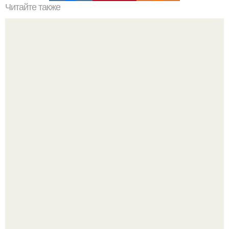
Читайте также
Только в том случае, если вы собираетесь начать
здоровый образ жизни - самое время очистить организм
от ненужного и ядовитого!
Высокая, стройная, с фарфоровой кожей и тонкими