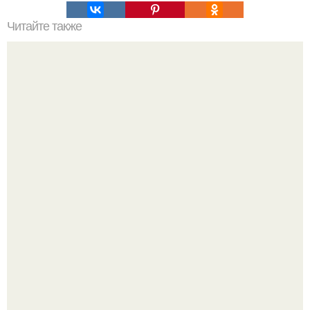
Читайте также
Самые древние цивилизации на Земле. Наша
цивилизация на Земле пятая по счёту.
Корейский зонд снял свежий кратер на луне от