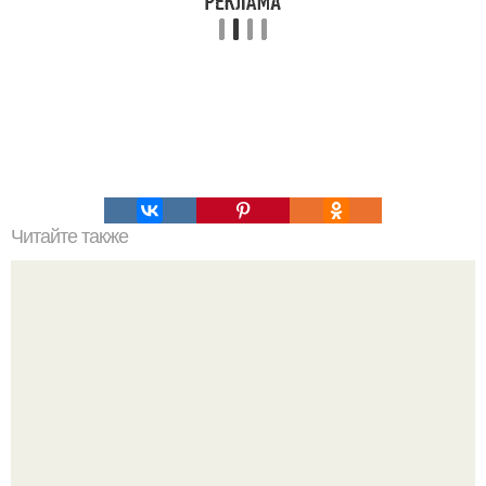
Читайте также
Самые страшные казни древнего мира (18 ).