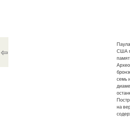
Паула
⇦
США п
памят
Архео
бронз
семь 
диаме
остан
Постр
на ве
содер