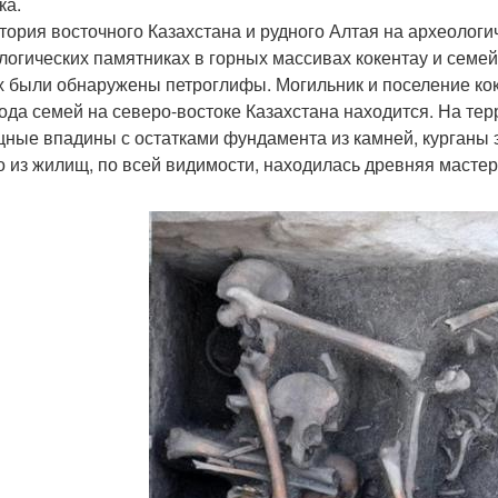
ка.
тория восточного Казахстана и рудного Алтая на археологи
логических памятниках в горных массивах кокентау и семейт
х были обнаружены петроглифы. Могильник и поселение кок
рода семей на северо-востоке Казахстана находится. На т
ные впадины с остатками фундамента из камней, курганы э
о из жилищ, по всей видимости, находилась древняя мастер