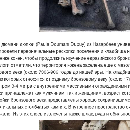
 дюмани дюпюи (Paula Doumani Dupuy) из Назарбаев универ
ровели первоначальные раскопки поселения и кладбища н
нике кокен, чтобы продолжить изучение евразийского бронз
логи отметили, что территория кокена заселена еще с мезол
ового века (около 7306-906 годов до нашей эры. На кладби
из которых относятся к позднему бронзовому веку (около 17
тром 3-4 метра с внутренними массивными ограждениями и
ки принадлежат как мужчинам, так и женщинам, возраст кото
ойки бронзового века представлены хорошо сохранившимс
ртикальных столбчатых камнях. Внутреннее пространство о
жало. Из этих слоев извлечены также шлак, руда и обильно