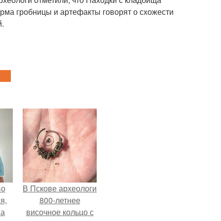
рма гробницы и артефакты говорят о схожести
.
во
В Пскове археологи
я,
800-летнее
на
височное кольцо с