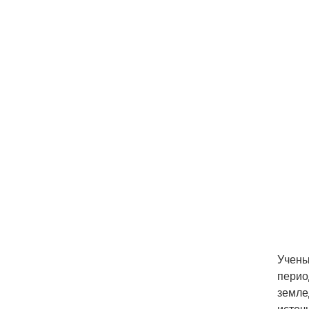
Учены
перио
земле
источ