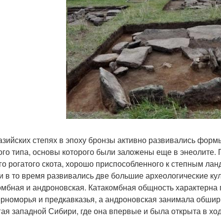
азийских степях в эпоху бронзы активно развивались фор
ого типа, основы которого были заложены еще в энеолите.
го рогатого скота, хорошо приспособленного к степным лан
и в то время развивались две большие археологические кул
омбная и андроновская. Катакомбная общность характерна
рноморья и предкавказья, а андроновская занимала обширн
гая западной Сибири, где она впервые и была открыта в хо