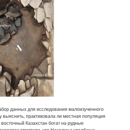
набор данных для исследования малоизученного
у выяснить, практиковала ли местная популяция
, восточный Казахстан богат на рудные
Археологи отметили, что Находки с кладбища