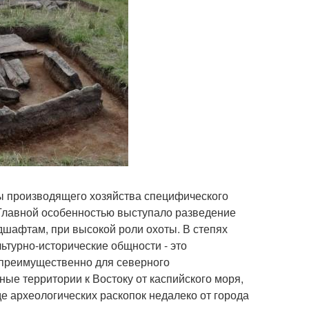
мы производящего хозяйства специфического
 Главной особенностью выступало разведение
дшафтам, при высокой роли охоты. В степях
ьтурно-исторические общности - это
 преимущественно для северного
ые территории к Востоку от каспийского моря,
де археологических раскопок недалеко от города