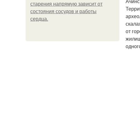
Ачинс
старения напрямую зависит от
Терри
состояния сосудов и работы
архео
сердца.
скала
от го
жилищ
одног