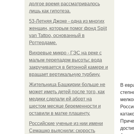
долгое время рассматривалось
лишь как гипотеза.
53-Летняя Джоке - одна из многих
женщин, которым помог фонд Spijt
van Tattoo, основанный в
Роттердаме.
Вихревые микро - ГЭС на реке с
малым перепадом высоты: вода
закручивается в бетонной камере и
вращает вертикальную турбину.
В евр
Жительница Башкирии больше не
степн
может иметь детей после того, как
мелко
медики сделали ей аборт на
Росси
шестом месяце беременности и
катак
оставили в матке плаценту.
Приче
Российские ученые из нии имени
дости
Семашко выяснили: скорость