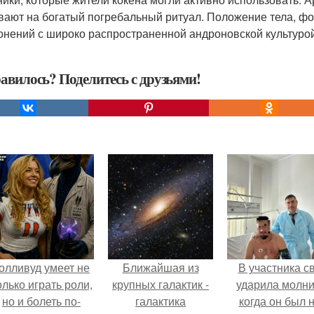
вают на богатый погребальный ритуал. Положение тела, фо
онений с широко распространенной андроновской культурой
авилось? Поделитесь с друзьями!
олливуд умеет не
Ближайшая из
В участника с
олько играть роли,
крупных галактик -
ударила молни
но и болеть по-
галактика
когда он был 