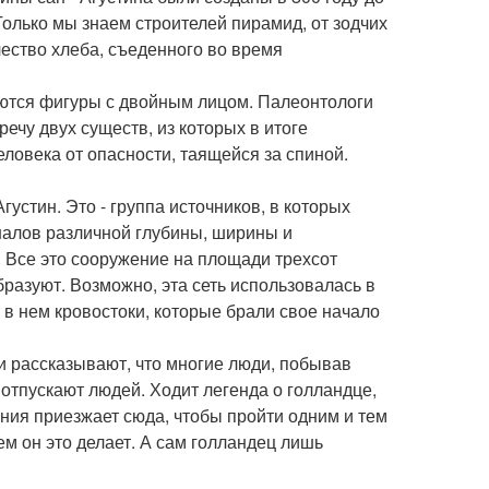
олько мы знаем строителей пирамид, от зодчих
чество хлеба, съеденного во время
ются фигуры с двойным лицом. Палеонтологи
ечу двух существ, из которых в итоге
еловека от опасности, таящейся за спиной.
густин. Это - группа источников, в которых
налов различной глубины, ширины и
. Все это сооружение на площади трехсот
разуют. Возможно, эта сеть использовалась в
 в нем кровостоки, которые брали свое начало
и рассказывают, что многие люди, побывав
 отпускают людей. Ходит легенда о голландце,
ения приезжает сюда, чтобы пройти одним и тем
чем он это делает. А сам голландец лишь