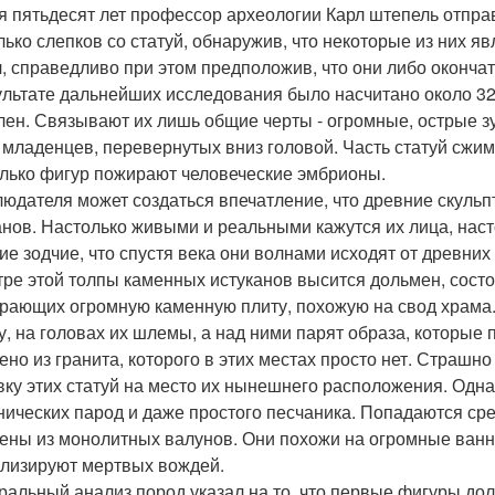
я пятьдесят лет профессор археологии Карл штепель отпра
лько слепков со статуй, обнаружив, что некоторые из них я
, справедливо при этом предположив, что они либо окончат
ультате дальнейших исследования было насчитано около 32
лен. Связывают их лишь общие черты - огромные, острые з
 младенцев, перевернутых вниз головой. Часть статуй сжима
лько фигур пожирают человеческие эмбрионы.
людателя может создаться впечатление, что древние скуль
анов. Настолько живыми и реальными кажутся их лица, нас
ие зодчие, что спустя века они волнами исходят от древних
тре этой толпы каменных истуканов высится дольмен, состоя
рающих огромную каменную плиту, похожую на свод храма. 
у, на головах их шлемы, а над ними парят образа, которые 
ено из гранита, которого в этих местах просто нет. Страшн
вку этих статуй на место их нынешнего расположения. Одна
нических парод и даже простого песчаника. Попадаются сре
ены из монолитных валунов. Они похожи на огромные ванны
лизируют мертвых вождей.
ральный анализ пород указал на то, что первые фигуры дол