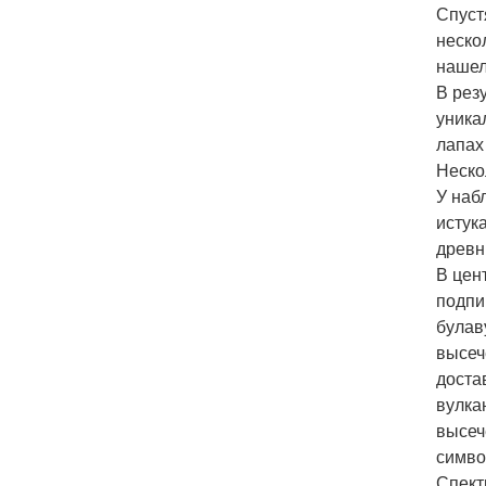
Спуст
неско
нашел
В рез
уника
лапах
Неско
У наб
истук
древн
В цен
подпи
булав
высеч
доста
вулка
высеч
симво
Спект