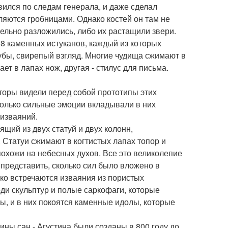
вился по следам генерала, и даже сделал
вляются гробницами. Однако костей он там не
ельно разложились, либо их растащили звери.
8 каменных истуканов, каждый из которых
убы, свирепый взгляд. Многие чудища сжимают в
ет в лапах нож, другая - стилус для письма.
пторы видели перед собой прототипы этих
только сильные эмоции вкладывали в них
 изваяний.
щий из двух статуй и двух колонн,
Статуи сжимают в когтистых лапах топор и
похожи на небесных духов. Все это великолепие
о представить, сколько сил было вложено в
ко встречаются изваяния из пористых
ди скульптур и полые саркофаги, которые
, и в них покоятся каменные идолы, которые
ины сан - Агустина были созданы в 800 году до