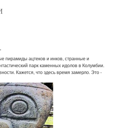
И
.
е пирамиды ацтеков и инков, странные и
тастический парк каменных идолов в Колумбии.
ности. Кажется, что здесь время замерло. Это -