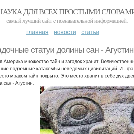
НАУКА ДЛЯ ВСЕХ ПРОСТЫМИ СЛОВАМ
самый лучший сайт c познавательной информацией.
главная
новости
статьи
адочные статуи долины сан - Агустин
 Америка множество тайн и загадок хранит. Величественны
щие подземные катакомбы неведомых цивилизаций. И - фан
есто мраком тайн покрыто. Это место хранит в себе дух древ
 сан - Агустин.