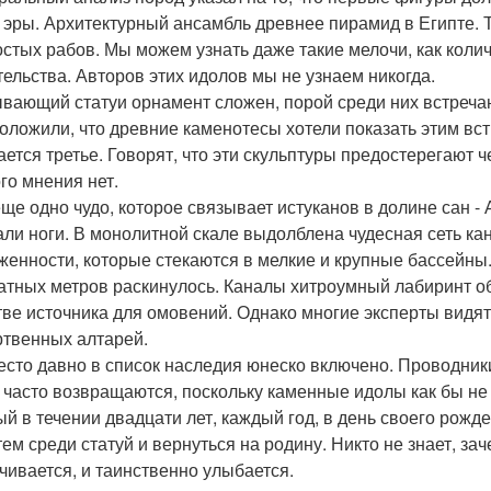
 эры. Архитектурный ансамбль древнее пирамид в Египте. Т
остых рабов. Мы можем узнать даже такие мелочи, как коли
тельства. Авторов этих идолов мы не узнаем никогда.
вающий статуи орнамент сложен, порой среди них встреча
оложили, что древние каменотесы хотели показать этим встр
ается третье. Говорят, что эти скульптуры предостерегают ч
го мнения нет.
еще одно чудо, которое связывает истуканов в долине сан - А
ли ноги. В монолитной скале выдолблена чудесная сеть ка
женности, которые стекаются в мелкие и крупные бассейны
атных метров раскинулось. Каналы хитроумный лабиринт об
тве источника для омовений. Однако многие эксперты видят
ртвенных алтарей.
есто давно в список наследия юнеско включено. Проводник
, часто возвращаются, поскольку каменные идолы как бы не
ый в течении двадцати лет, каждый год, в день своего рожд
тем среди статуй и вернуться на родину. Никто не знает, за
чивается, и таинственно улыбается.