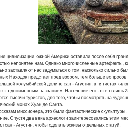
ие цивилизации южной Америки оставили после себя гранди
стью непонятен нам. Однако многочисленные артефакты, к
ьно заставляют нас задуматься о том, насколько сильно был
ных Находок предстает пред взором, тем больше вопросов 
ольшой колумбийской долине сан - Агустин, в пятистах кил
ок с одноименным названием. Население его - всего лишь 3
ются тысячи туристов, для того, чтобы посмотреть на чудес
ический монах Хуан де Санта.
ссказам миссионера, это были фантастические скульптуры,
ние. Спустя два века археологи заинтересовались этим мес
ил сан - Агустин, чтобы сделать эскизы отдельных статуй.