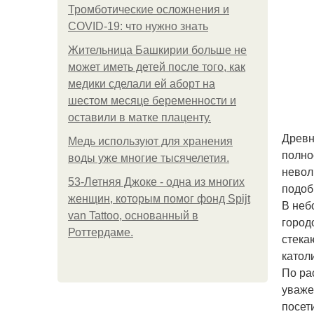
Тромботические осложнения и
COVID-19: что нужно знать
Жительница Башкирии больше не
может иметь детей после того, как
медики сделали ей аборт на
шестом месяце беременности и
оставили в матке плаценту.
Древн
Медь используют для хранения
полно
воды уже многие тысячелетия.
невол
53-Летняя Джоке - одна из многих
подоб
женщин, которым помог фонд Spijt
В неб
van Tattoo, основанный в
город
Роттердаме.
стека
катол
По ра
уваже
посет