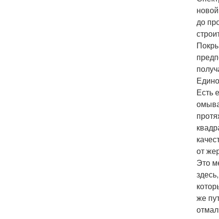
новой
до пр
строи
Покры
предп
получ
Едино
Есть 
омыва
протя
квадр
качес
от же
Это м
здесь
котор
же пу
отмал