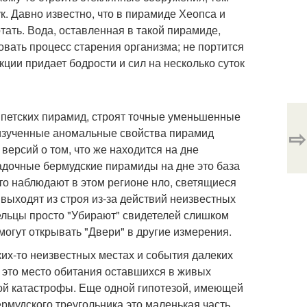
к. Давно известно, что в пирамиде Хеопса и
тать. Вода, оставленная в такой пирамиде,
вать процесс старения организма; не портится
ции придает бодрости и сил на несколько суток
гипетских пирамид, строят точные уменьшенные
⇨
не изученные аномальные свойства пирамид
ерсий о том, что же находится на дне
гадочные бермудские пирамиды на дне это база
о наблюдают в этом регионе нло, светящиеся
выходят из строя из-за действий неизвестных
ельцы просто "Убирают" свидетелей слишком
могут открывать "Двери" в другие измерения.
их-то неизвестных местах и события далеких
а это место обитания оставшихся в живых
ной катастрофы. Еще одной гипотезой, имеющей
ермудского треугольника это маленькая часть