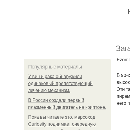
Заг
Ezomir
Популярные материалы
В 90-
У вич и рака обнаружили
высок
одинаковый препятствующий
Эти т
лечению механизм.
пирам
В России создали первый
него 
плазменный двигатель на криптоне.
Пока вы читаете это, марсоход
Curiosity поднимает очередную