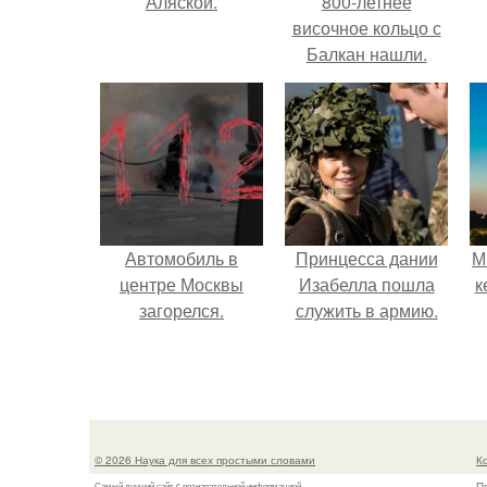
Аляской.
800-летнее
височное кольцо с
Балкан нашли.
Автомобиль в
Принцесса дании
М
центре Москвы
Изабелла пошла
к
загорелся.
служить в армию.
© 2026 Наука для всех простыми словами
К
П
Самый лучший сайт c познавательной информацией.