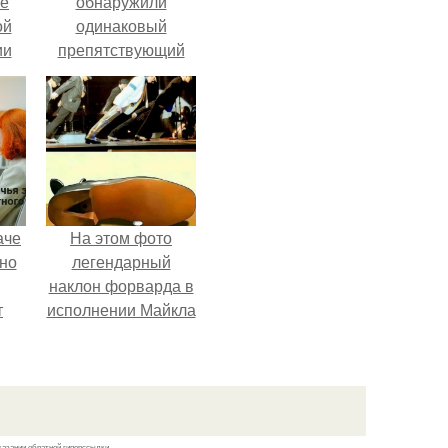
ие
обнаружили
ой
одинаковый
ии
препятствующий
.
лечению механизм.
аче
На этом фото
нно
легендарный
наклон форварда в
т
исполнении Майкла
.
Джексона и его
танцоров,
бросающий вызов
возможностям
человеческого тела.
казании обратной гиперссылки.