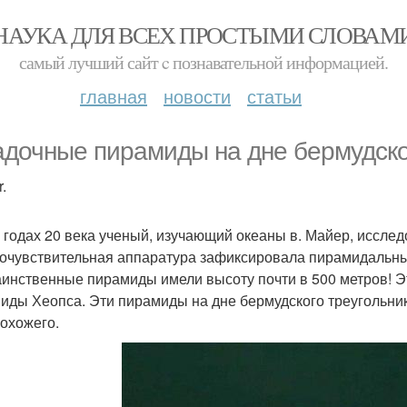
НАУКА ДЛЯ ВСЕХ ПРОСТЫМИ СЛОВАМ
самый лучший сайт c познавательной информацией.
главная
новости
статьи
адочные пирамиды на дне бермудско
.
х годах 20 века ученый, изучающий океаны в. Майер, исслед
очувствительная аппаратура зафиксировала пирамидальные 
аинственные пирамиды имели высоту почти в 500 метров! Э
иды Хеопса. Эти пирамиды на дне бермудского треугольника
похожего.