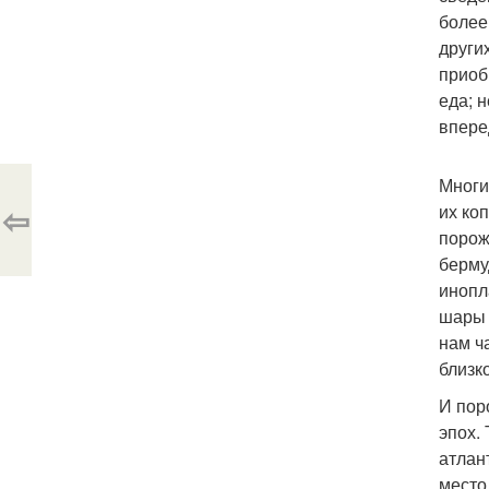
более
други
приоб
еда; 
вперед
Многи
⇦
их ко
порож
берму
инопл
шары 
нам ч
близк
И пор
эпох.
атлан
место