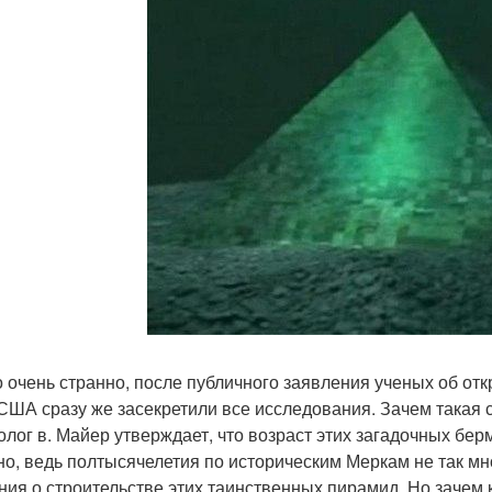
о очень странно, после публичного заявления ученых об о
США сразу же засекретили все исследования. Зачем такая 
олог в. Майер утверждает, что возраст этих загадочных бер
но, ведь полтысячелетия по историческим Меркам не так мн
ния о строительстве этих таинственных пирамид. Но зачем 