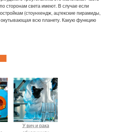
по сторонам света имеют. В случае если
постройкам (стоунхендж, ацтекские пирамиды,
ина, окутывающая всю планету. Какую функцию
У вич и рака