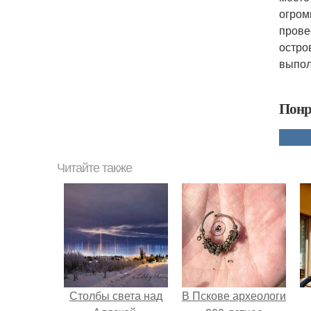
огром
прове
остро
выпол
Понр
Читайте также
Столбы света над
В Пскове археологи