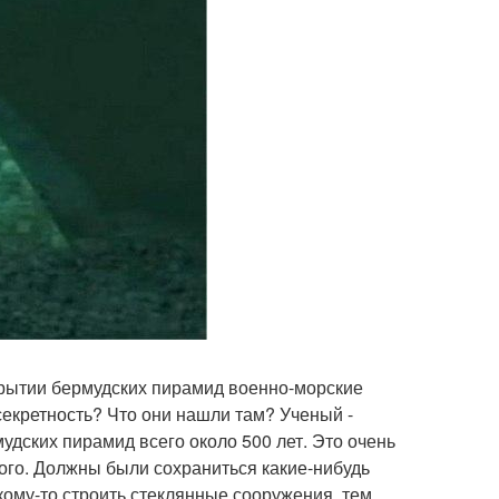
ткрытии бермудских пирамид военно-морские
секретность? Что они нашли там? Ученый -
мудских пирамид всего около 500 лет. Это очень
ого. Должны были сохраниться какие-нибудь
кому-то строить стеклянные сооружения, тем