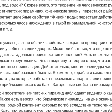
, под водой? Скорее всего, это творение не человеческих ру
х египетских пирамидах, физические законы перестают рабо
ретает целебные свойства "Живой" воды; перестает действо
несколько часов нахождения в такой пирамидальной конструк
 и т. д.
е умельцы, зная об этих свойствах, сохраняя пропорции е
пии у себя на задних дворах. Может ли быть так, что еще 
дают загадочные происшествия и явления? Есть несколько в
дского треугольника. Была выдвинута теория о том, что за
анетных пришельцев. Действительно, многие очевидцы част
и сигарообразные объекты. Возможно, корабли и самолеты 
астот, на которых работают внеземные аппараты или приш
о приблизившихся к их базе. Загадочные свойства пирамид 
ой посетители египетских пирамид наблюдают видения о как
 Также есть версия, что бермудские пирамиды на дне океан
тов, родной континент которых погиб вследствие техноген
 быть, это мнение о том, что подводные пирамиды на дне б