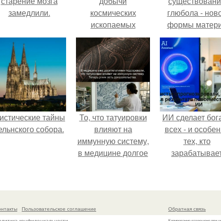
старение мозга
добычи
существован
замедлили.
космических
глюбола - нов
ископаемых
формы матер
оценивается в $
подтвердили
100 триллионов.
истические тайны
То, что татуировки
ИИ сделает бог
ельнского собора.
влияют на
всех - и особе
иммунную систему,
тех, кто
в медицине долгое
зарабатывае
время
меньше всего
рассматривалось
лишь как гипотеза.
онтакты
Пользовательское соглашение
Обратная связь
олитика конфидециальности
Копирование разрешено при у