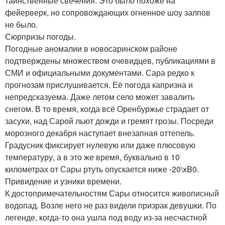
таинственные свечения. Это было похоже на
фейерверк, но сопровождающих огненное шоу залпов
не было.
Сюрпризы погоды.
Погодные аномалии в новосаринском районе
подтверждены множеством очевидцев, публикациями в
СМИ и официальными документами. Сара редко к
прогнозам прислушивается. Её погода капризна и
непредсказуема. Даже летом село может завалить
снегом. В то время, когда всё Оренбуржье страдает от
засухи, над Сарой льют дожди и гремят грозы. Посреди
морозного декабря наступает внезапная оттепель.
Градусник фиксирует нулевую или даже плюсовую
температуру, а в это же время, буквально в 10
километрах от Сары ртуть опускается ниже -20\xB0.
Привидение и узники времени.
К достопримечательностям Сары относится живописный
водопад. Возле него не раз видели призрак девушки. По
легенде, когда-то она ушла под воду из-за несчастной