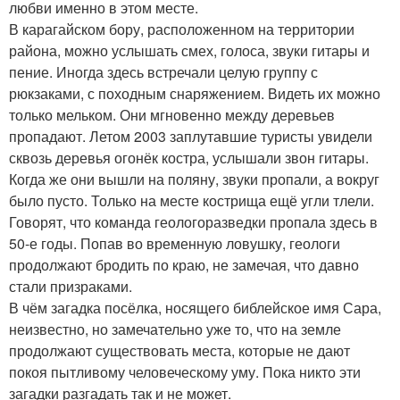
любви именно в этом месте.
В карагайском бору, расположенном на территории
района, можно услышать смех, голоса, звуки гитары и
пение. Иногда здесь встречали целую группу с
рюкзаками, с походным снаряжением. Видеть их можно
только мельком. Они мгновенно между деревьев
пропадают. Летом 2003 заплутавшие туристы увидели
сквозь деревья огонёк костра, услышали звон гитары.
Когда же они вышли на поляну, звуки пропали, а вокруг
было пусто. Только на месте кострища ещё угли тлели.
Говорят, что команда геологоразведки пропала здесь в
50-е годы. Попав во временную ловушку, геологи
продолжают бродить по краю, не замечая, что давно
стали призраками.
В чём загадка посёлка, носящего библейское имя Сара,
неизвестно, но замечательно уже то, что на земле
продолжают существовать места, которые не дают
покоя пытливому человеческому уму. Пока никто эти
загадки разгадать так и не может.