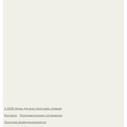
В России создали первый плазменный двигатель на
криптоне.
Пока вы читаете это, марсоход Curiosity поднимает
очередную порцию красной пыли. 6.
© 2026 Наука для всех простыми словами
Контакты
Пользовательское соглашение
Политика конфидециальности