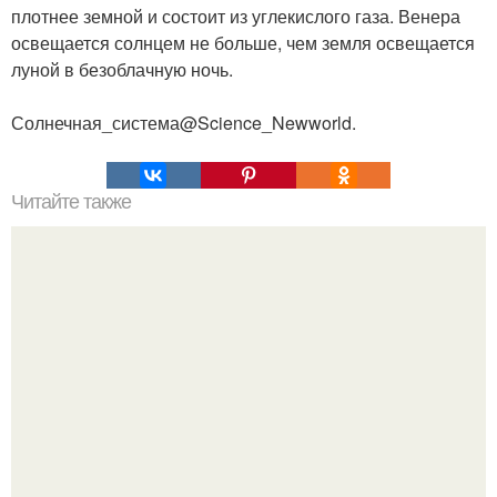
плотнее земной и состоит из углекислого газа. Венера
освещается солнцем не больше, чем земля освещается
луной в безоблачную ночь.
Солнечная_система@Science_Newworld.
Читайте также
Это невероятное фото было сделано в чернобыле 24
апреля 1997 года.