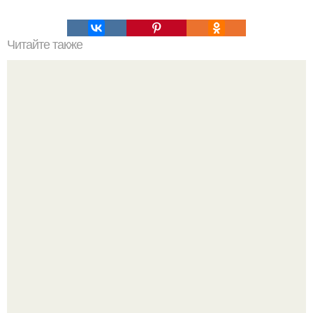
Читайте также
В России началось серийное производство тяжелой
ракеты "ангара - а 5".