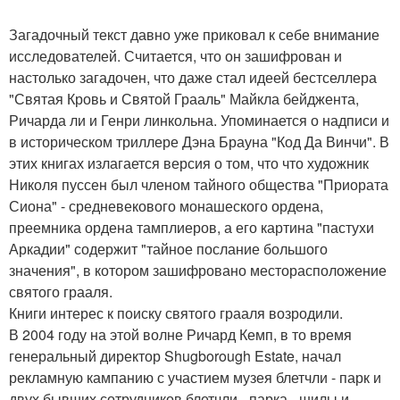
Загадочный текст давно уже приковал к себе внимание
исследователей. Считается, что он зашифрован и
настолько загадочен, что даже стал идеей бестселлера
"Святая Кровь и Святой Грааль" Майкла бейджента,
Ричарда ли и Генри линкольна. Упоминается о надписи и
в историческом триллере Дэна Брауна "Код Да Винчи". В
этих книгах излагается версия о том, что что художник
Николя пуссен был членом тайного общества "Приората
Сиона" - средневекового монашеского ордена,
преемника ордена тамплиеров, а его картина "пастухи
Аркадии" содержит "тайное послание большого
значения", в котором зашифровано месторасположение
святого грааля.
Книги интерес к поиску святого грааля возродили.
В 2004 году на этой волне Ричард Кемп, в то время
генеральный директор Shugborough Estate, начал
рекламную кампанию с участием музея блетчли - парк и
двух бывших сотрудников блетчли - парка - шилы и