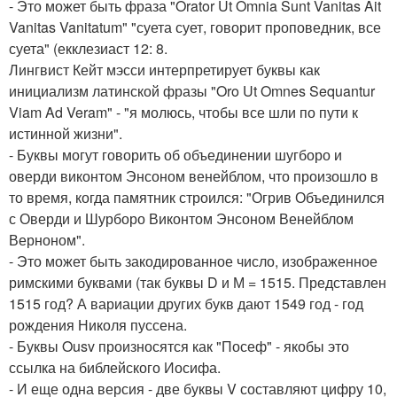
- Это может быть фраза "Orator Ut Omnia Sunt Vanitas Ait
Vanitas Vanitatum" "суета сует, говорит проповедник, все
суета" (екклезиаст 12: 8.
Лингвист Кейт мэсси интерпретирует буквы как
инициализм латинской фразы "Oro Ut Omnes Sequantur
Viam Ad Veram" - "я молюсь, чтобы все шли по пути к
истинной жизни".
- Буквы могут говорить об объединении шугборо и
оверди виконтом Энсоном венейблом, что произошло в
то время, когда памятник строился: "Огрив Объединился
с Оверди и Шурборо Виконтом Энсоном Венейблом
Верноном".
- Это может быть закодированное число, изображенное
римскими буквами (так буквы D и М = 1515. Представлен
1515 год? А вариации других букв дают 1549 год - год
рождения Николя пуссена.
- Буквы Ousv произносятся как "Посеф" - якобы это
ссылка на библейского Иосифа.
- И еще одна версия - две буквы V составляют цифру 10,