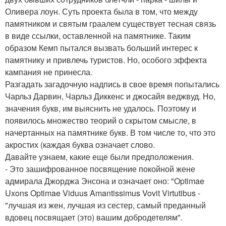
Оливера лоун. Суть проекта была в том, что между
памятником и святым граалем существует тесная связь
в виде ссылки, оставленной на памятнике. Таким
образом Кемп пытался вызвать больший интерес к
памятнику и привлечь туристов. Но, особого эффекта
кампания не принесла.
Разгадать загадочную надпись в свое время попытались
Чарльз Дарвин, Чарльз Диккенс и джосайя веджвуд. Но,
значения букв, им выяснить не удалось. Поэтому и
появилось множество теорий о скрытом смысле, в
начертанных на памятнике букв. В том числе то, что это
акростих (каждая буква означает слово.
Давайте узнаем, какие еще были предположения.
- Это зашифрованное посвящение покойной жене
адмирала Джорджа Энсона и означает оно: "Optimae
Uxons Optimae Viduus Amantissimus Vovit Virtutibus -
"лучшая из жен, лучшая из сестер, самый преданный
вдовец посвящает (это) вашим добродетелям".