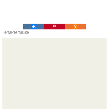
Читайте также
Что такое Наука простыми словами. Самые безумные
теории о космосе.