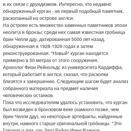
и их связи с друидизмом. Интересно, что недавно
обнаруженный курган - не первый подобный памятник,
раскопанный на острове англси.
На острове есть множество каменных памятников эпохи
неолита и бронзы; среди них самая известная гробница
брин Челли дду, датированная 5000 лет назад,
обнаруженная в 1928-1929 годах и затем
реконструированная. "Новый" курган находится
примерно в 50 метрах от этого сооружения.
Археолог Фион Рейнольдс из университета Кардиффа,
который работает в англси, сказал, что раскопки
близятся к завершению. Следующим шагом будет анализ
собранного материала на предмет наличия
человеческих останков.
Пока что исследователям удалось установить, что курган
был возведен в бронзовом веке (намного позже, чем
брин Челли дду), но некоторые артефакты, найденные
внутри, намного старше оригинальной гробницы. "Это
Говорит о том, что Этот Район Имел Важное