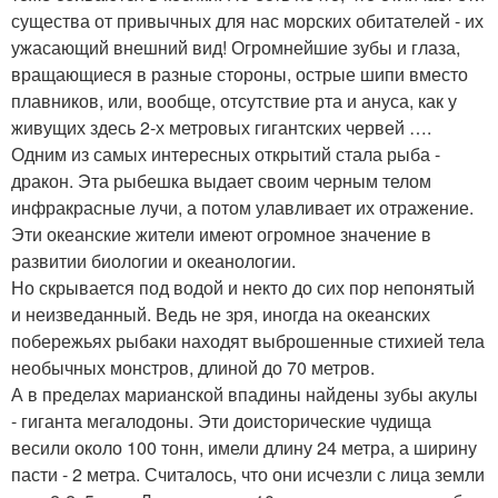
существа от привычных для нас морских обитателей - их
ужасающий внешний вид! Огромнейшие зубы и глаза,
вращающиеся в разные стороны, острые шипи вместо
плавников, или, вообще, отсутствие рта и ануса, как у
живущих здесь 2-х метровых гигантских червей ….
Одним из самых интересных открытий стала рыба -
дракон. Эта рыбешка выдает своим черным телом
инфракрасные лучи, а потом улавливает их отражение.
Эти океанские жители имеют огромное значение в
развитии биологии и океанологии.
Но скрывается под водой и некто до сих пор непонятый
и неизведанный. Ведь не зря, иногда на океанских
побережьях рыбаки находят выброшенные стихией тела
необычных монстров, длиной до 70 метров.
А в пределах марианской впадины найдены зубы акулы
- гиганта мегалодоны. Эти доисторические чудища
весили около 100 тонн, имели длину 24 метра, а ширину
пасти - 2 метра. Считалось, что они исчезли с лица земли