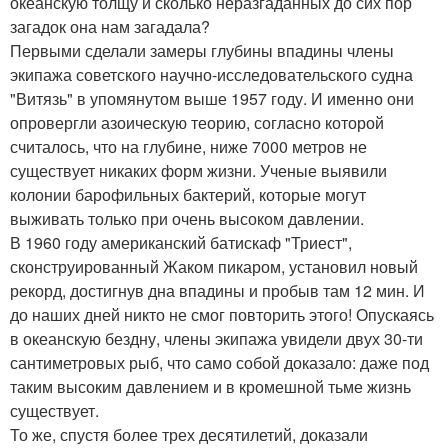
океанскую толщу и сколько неразгаданных до сих пор
загадок она нам загадала?
Первыми сделали замеры глубины впадины члены
экипажа советского научно-исследовательского судна
"Витязь" в упомянутом выше 1957 году. И именно они
опровергли азоическую теорию, согласно которой
считалось, что на глубине, ниже 7000 метров не
существует никаких форм жизни. Ученые выявили
колонии барофильных бактерий, которые могут
выживать только при очень высоком давлении.
В 1960 году американский батискаф "Триест",
сконструированный Жаком пикаром, установил новый
рекорд, достигнув дна впадины и пробыв там 12 мин. И
до наших дней никто не смог повторить этого! Опускаясь
в океанскую бездну, члены экипажа увидели двух 30-ти
сантиметровых рыб, что само собой доказало: даже под
таким высоким давлением и в кромешной тьме жизнь
существует.
То же, спустя более трех десятилетий, доказали