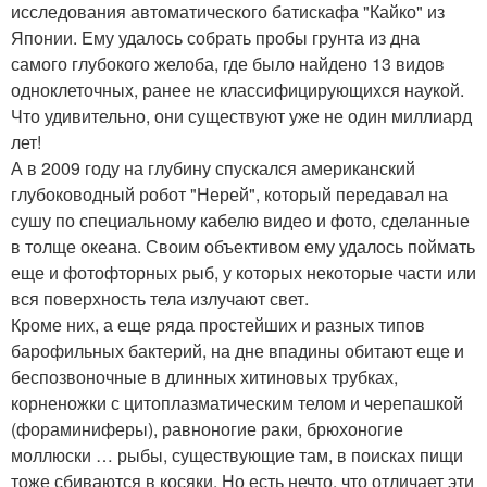
исследования автоматического батискафа "Кайко" из
Японии. Ему удалось собрать пробы грунта из дна
самого глубокого желоба, где было найдено 13 видов
одноклеточных, ранее не классифицирующихся наукой.
Что удивительно, они существуют уже не один миллиард
лет!
А в 2009 году на глубину спускался американский
глубоководный робот "Нерей", который передавал на
сушу по специальному кабелю видео и фото, сделанные
в толще океана. Своим объективом ему удалось поймать
еще и фотофторных рыб, у которых некоторые части или
вся поверхность тела излучают свет.
Кроме них, а еще ряда простейших и разных типов
барофильных бактерий, на дне впадины обитают еще и
беспозвоночные в длинных хитиновых трубках,
корненожки с цитоплазматическим телом и черепашкой
(фораминиферы), равноногие раки, брюхоногие
моллюски … рыбы, существующие там, в поисках пищи
тоже сбиваются в косяки. Но есть нечто, что отличает эти