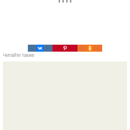
Читайте также
Шибам. Древний манхеттен в пустыне.