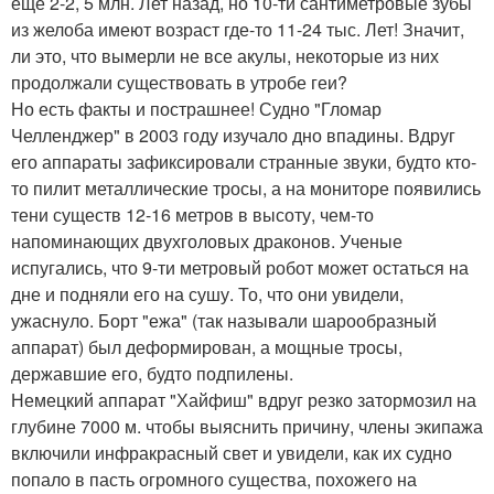
еще 2-2, 5 млн. Лет назад, но 10-ти сантиметровые зубы
из желоба имеют возраст где-то 11-24 тыс. Лет! Значит,
ли это, что вымерли не все акулы, некоторые из них
продолжали существовать в утробе геи?
Но есть факты и пострашнее! Судно "Гломар
Челленджер" в 2003 году изучало дно впадины. Вдруг
его аппараты зафиксировали странные звуки, будто кто-
то пилит металлические тросы, а на мониторе появились
тени существ 12-16 метров в высоту, чем-то
напоминающих двухголовых драконов. Ученые
испугались, что 9-ти метровый робот может остаться на
дне и подняли его на сушу. То, что они увидели,
ужаснуло. Борт "ежа" (так называли шарообразный
аппарат) был деформирован, а мощные тросы,
державшие его, будто подпилены.
Немецкий аппарат "Хайфиш" вдруг резко затормозил на
глубине 7000 м. чтобы выяснить причину, члены экипажа
включили инфракрасный свет и увидели, как их судно
попало в пасть огромного существа, похожего на