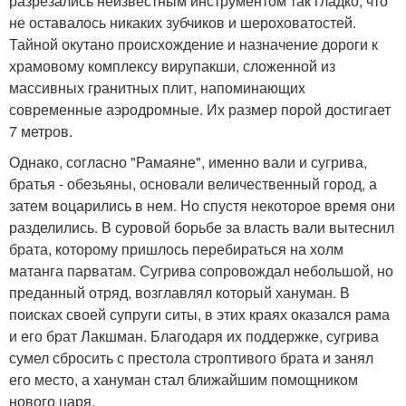
разрезались неизвестным инструментом так гладко, что
не оставалось никаких зубчиков и шероховатостей.
Тайной окутано происхождение и назначение дороги к
храмовому комплексу вирупакши, сложенной из
массивных гранитных плит, напоминающих
современные аэродромные. Их размер порой достигает
7 метров.
Однако, согласно "Рамаяне", именно вали и сугрива,
братья - обезьяны, основали величественный город, а
затем воцарились в нем. Но спустя некоторое время они
разделились. В суровой борьбе за власть вали вытеснил
брата, которому пришлось перебираться на холм
матанга парватам. Сугрива сопровождал небольшой, но
преданный отряд, возглавлял который хануман. В
поисках своей супруги ситы, в этих краях оказался рама
и его брат Лакшман. Благодаря их поддержке, сугрива
сумел сбросить с престола строптивого брата и занял
его место, а хануман стал ближайшим помощником
нового царя.