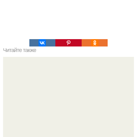
Читайте также
Сидит монах под деревом, подходит к нему крестьянин,
будит монаха от медитации и сходу так заявляет: