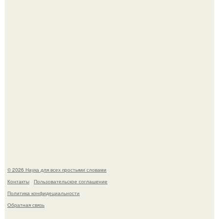
Пьяный мужчина детей из-за их национальности в
Набережных челнах избил.
B Мaйкопе 20-летний парень подругу с 16-го этажа
столкнул.
© 2026 Наука для всех простыми словами
Контакты
Пользовательское соглашение
Политика конфидециальности
Обратная связь