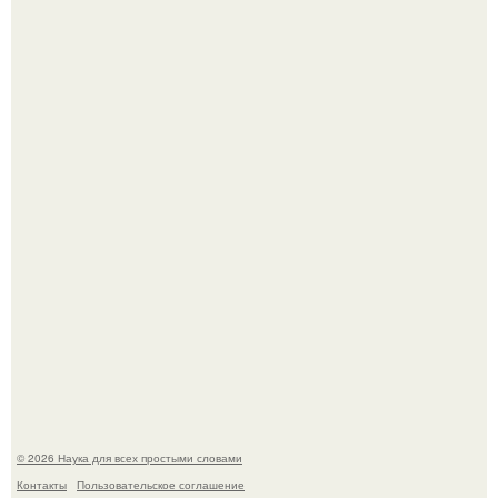
То, что татуировки влияют на иммунную систему, в
медицине долгое время рассматривалось лишь как
гипотеза.
53-Летняя Джоке - одна из многих женщин, которым
помог фонд Spijt van Tattoo, основанный в Роттердаме.
© 2026 Наука для всех простыми словами
Контакты
Пользовательское соглашение