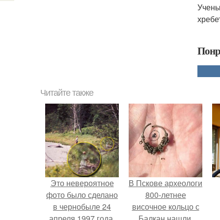
Учены
хребе
Понр
Читайте также
Это невероятное
В Пскове археологи
фото было сделано
800-летнее
в чернобыле 24
височное кольцо с
апреля 1997 года.
Балкан нашли.