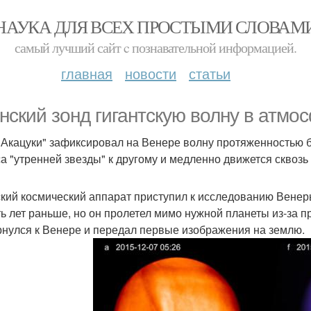
НАУКА ДЛЯ ВСЕХ ПРОСТЫМИ СЛОВАМ
самый лучший сайт c познавательной информацией.
главная
новости
статьи
нский зонд гигантскую волну в атмо
"Акацуки" зафиксировал на Венере волну протяженностью бо
а "утренней звезды" к другому и медленно движется сквозь
кий космический аппарат приступил к исследованию Венеры
ть лет раньше, но он пролетел мимо нужной планеты из-за п
рнулся к Венере и передал первые изображения на землю.