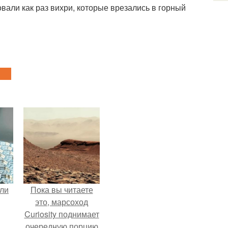
вали как раз вихри, которые врезались в горный
али
Пока вы читаете
это, марсоход
Curiosity поднимает
очередную порцию