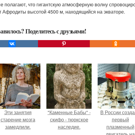
е полагают, что гигантскую атмосферную волну спровоциро
т Афродиты высотой 4500 м, находящийся на экваторе.
авилось? Поделитесь с друзьями!
Эти занятия
"Каменные Бабы" -
В России созд
старение мозга
скифо - тюркское
первый
замедлили.
наследие.
плазменный
двигатель на