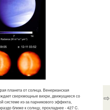
орая планета от солнца. Венерианская
⇨
рождает сверхмощные вихри, движущиеся со
ой системе из-за парникового эффекта,
аздо ближе к солнцу, прохладнее - 427 C.